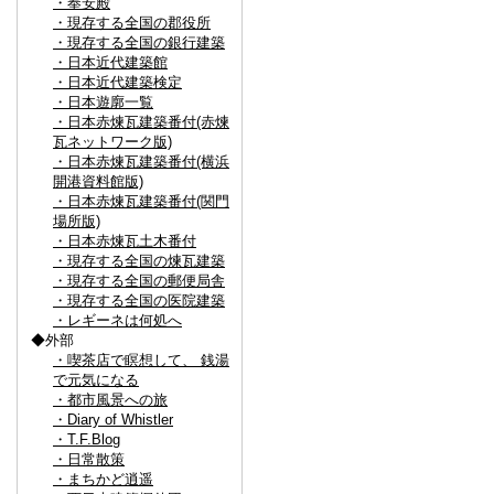
・奉安殿
・現存する全国の郡役所
・現存する全国の銀行建築
・日本近代建築館
・日本近代建築検定
・日本遊廓一覧
・日本赤煉瓦建築番付(赤煉
瓦ネットワーク版)
・日本赤煉瓦建築番付(横浜
開港資料館版)
・日本赤煉瓦建築番付(関門
場所版)
・日本赤煉瓦土木番付
・現存する全国の煉瓦建築
・現存する全国の郵便局舎
・現存する全国の医院建築
・レギーネは何処へ
◆外部
・喫茶店で瞑想して、 銭湯
で元気になる
・都市風景への旅
・Diary of Whistler
・T.F.Blog
・日常散策
・まちかど逍遥