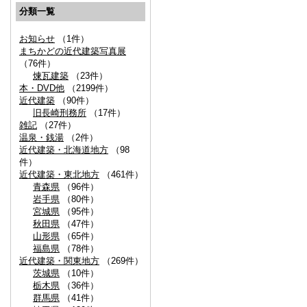
分類一覧
お知らせ
（1件）
まちかどの近代建築写真展
（76件）
煉瓦建築
（23件）
本・DVD他
（2199件）
近代建築
（90件）
旧長崎刑務所
（17件）
雑記
（27件）
温泉・銭湯
（2件）
近代建築・北海道地方
（98
件）
近代建築・東北地方
（461件）
青森県
（96件）
岩手県
（80件）
宮城県
（95件）
秋田県
（47件）
山形県
（65件）
福島県
（78件）
近代建築・関東地方
（269件）
茨城県
（10件）
栃木県
（36件）
群馬県
（41件）