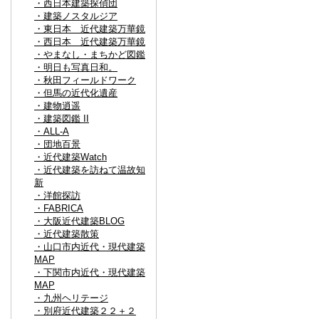
・西日本建築探偵団
・建築ノスタルジア
・東日本 近代建築万華鏡
・西日本 近代建築万華鏡
・やまなし・まちかど図鑑
・明日も写真日和。
・秋田フィールドワーク
・但馬の近代化遺産
・建物逍遥
・建築図鑑 II
・ALL-A
・団地百景
・近代建築Watch
・近代建築を訪ねて温故知
新
・洋館探訪
・FABRICA
・大阪近代建築BLOG
・近代建築散策
・山口市内近代・現代建築
MAP
・下関市内近代・現代建築
MAP
・九州ヘリテージ
・別府近代建築２２＋２