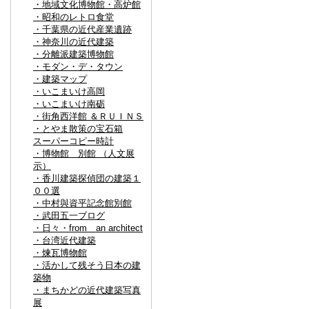
・地域文化博物館・高炉館
・昭和のレトロ食堂
・千葉県の近代産業遺跡
・神奈川の近代建築
・分離派建築博物館
・モダン・デ・タウン
・建築マップ
・いこまいけ高岡
・いこまいけ南砺
・街角西洋館 ＆ＲＵＩＮＳ
・とやま散策の宝石箱
スーパーコピー時計
・博物館 別館 （人文展
示）
・香川建築探偵団の建築１
００選
・中村與資平記念館別館
・武田五一ブログ
・日々・from an architect
・台湾近代建築
・煉瓦博物館
・活かして残そう日本の建
築物
・まちかどの近代建築写真
展