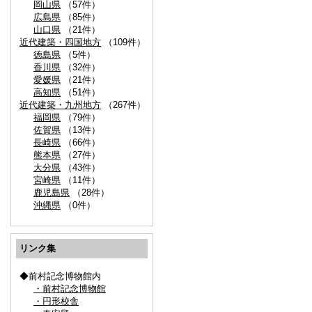
岡山県
（57件）
広島県
（85件）
山口県
（21件）
近代建築・四国地方
（109件）
徳島県
（5件）
香川県
（32件）
愛媛県
（21件）
高知県
（51件）
近代建築・九州地方
（267件）
福岡県
（79件）
佐賀県
（13件）
長崎県
（66件）
熊本県
（27件）
大分県
（43件）
宮崎県
（11件）
鹿児島県
（28件）
沖縄県
（0件）
リンク集
◆前村記念博物館内
・前村記念博物館
・円形校舎