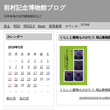
前村記念博物館ブログ
日本各地の近代建築探訪など
戻る
RSS
RSS2.0
Atom
管理者用
カウンタ :
カレンダー
くらしと建物ものがたり 旭山動物
2018年5月
日
月
火
水
木
金
土
-
-
1
2
3
4
5
6
7
8
9
10
11
12
13
14
15
16
17
18
19
20
21
22
23
24
25
26
27
28
29
30
31
-
-
くらしと建物ものがたり 旭山動物
-
-
-
-
-
-
-
前の月
次の月
2018年05月30日(水)12時0