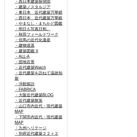
・西日本建築探偵団
・建築ノスタルジア
・東日本 近代建築万華鏡
・西日本 近代建築万華鏡
・やまなし・まちかど図鑑
・明日も写真日和。
・秋田フィールドワーク
・但馬の近代化遺産
・建物逍遥
・建築図鑑 II
・ALL-A
・団地百景
・近代建築Watch
・近代建築を訪ねて温故知
新
・洋館探訪
・FABRICA
・大阪近代建築BLOG
・近代建築散策
・山口市内近代・現代建築
MAP
・下関市内近代・現代建築
MAP
・九州ヘリテージ
・別府近代建築２２＋２