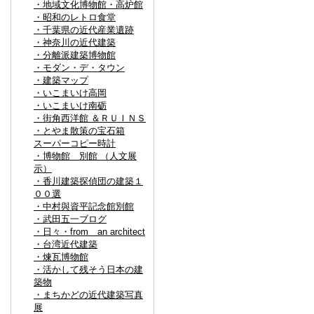
・地域文化博物館・高炉館
・昭和のレトロ食堂
・千葉県の近代産業遺跡
・神奈川の近代建築
・分離派建築博物館
・モダン・デ・タウン
・建築マップ
・いこまいけ高岡
・いこまいけ南砺
・街角西洋館 ＆ＲＵＩＮＳ
・とやま散策の宝石箱
スーパーコピー時計
・博物館 別館 （人文展
示）
・香川建築探偵団の建築１
００選
・中村與資平記念館別館
・武田五一ブログ
・日々・from an architect
・台湾近代建築
・煉瓦博物館
・活かして残そう日本の建
築物
・まちかどの近代建築写真
展