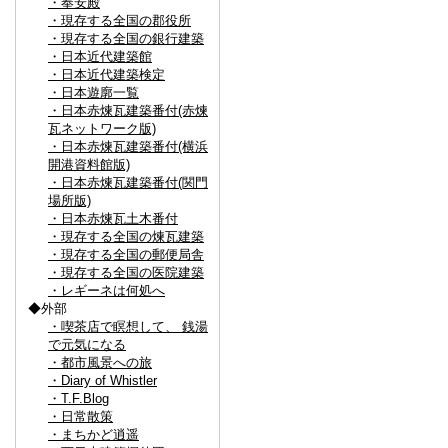
・奉安殿
・現存する全国の郡役所
・現存する全国の銀行建築
・日本近代建築館
・日本近代建築検定
・日本遊廓一覧
・日本赤煉瓦建築番付(赤煉
瓦ネットワーク版)
・日本赤煉瓦建築番付(横浜
開港資料館版)
・日本赤煉瓦建築番付(関門
場所版)
・日本赤煉瓦土木番付
・現存する全国の煉瓦建築
・現存する全国の郵便局舎
・現存する全国の医院建築
・レギーネは何処へ
◆外部
・喫茶店で瞑想して、 銭湯
で元気になる
・都市風景への旅
・Diary of Whistler
・T.F.Blog
・日常散策
・まちかど逍遥