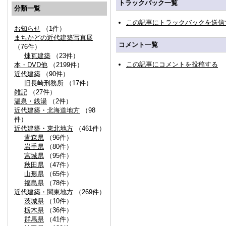
トラックバック一覧
分類一覧
この記事にトラックバックを送信
お知らせ
（1件）
まちかどの近代建築写真展
コメント一覧
（76件）
煉瓦建築
（23件）
この記事にコメントを投稿する
本・DVD他
（2199件）
近代建築
（90件）
旧長崎刑務所
（17件）
雑記
（27件）
温泉・銭湯
（2件）
近代建築・北海道地方
（98
件）
近代建築・東北地方
（461件）
青森県
（96件）
岩手県
（80件）
宮城県
（95件）
秋田県
（47件）
山形県
（65件）
福島県
（78件）
近代建築・関東地方
（269件）
茨城県
（10件）
栃木県
（36件）
群馬県
（41件）