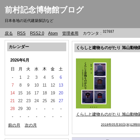
前村記念博物館ブログ
日本各地の近代建築探訪など
戻る
RSS
RSS2.0
Atom
管理者用
カウンタ :
カレンダー
くらしと建物ものがたり 旭山動物
2026年6月
日
月
火
水
木
金
土
-
1
2
3
4
5
6
7
8
9
10
11
12
13
14
15
16
17
18
19
20
21
22
23
24
25
26
27
28
29
30
-
-
-
-
くらしと建物ものがたり 旭山動物
-
-
-
-
-
-
-
前の月
次の月
2018年05月30日(水)12時0