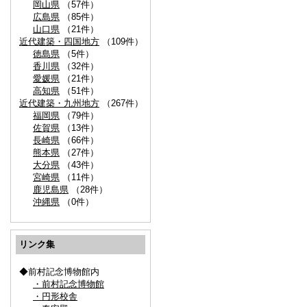
岡山県
（57件）
広島県
（85件）
山口県
（21件）
近代建築・四国地方
（109件）
徳島県
（5件）
香川県
（32件）
愛媛県
（21件）
高知県
（51件）
近代建築・九州地方
（267件）
福岡県
（79件）
佐賀県
（13件）
長崎県
（66件）
熊本県
（27件）
大分県
（43件）
宮崎県
（11件）
鹿児島県
（28件）
沖縄県
（0件）
リンク集
◆前村記念博物館内
・前村記念博物館
・円形校舎