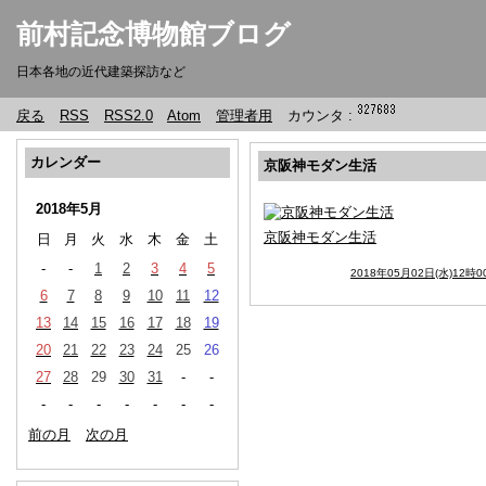
前村記念博物館ブログ
日本各地の近代建築探訪など
戻る
RSS
RSS2.0
Atom
管理者用
カウンタ :
カレンダー
京阪神モダン生活
2018年5月
京阪神モダン生活
日
月
火
水
木
金
土
-
-
1
2
3
4
5
2018年05月02日(水)12時0
6
7
8
9
10
11
12
13
14
15
16
17
18
19
20
21
22
23
24
25
26
27
28
29
30
31
-
-
-
-
-
-
-
-
-
前の月
次の月