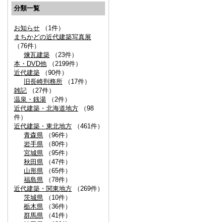
分類一覧
お知らせ
（1件）
まちかどの近代建築写真展
（76件）
煉瓦建築
（23件）
本・DVD他
（2199件）
近代建築
（90件）
旧長崎刑務所
（17件）
雑記
（27件）
温泉・銭湯
（2件）
近代建築・北海道地方
（98
件）
近代建築・東北地方
（461件）
青森県
（96件）
岩手県
（80件）
宮城県
（95件）
秋田県
（47件）
山形県
（65件）
福島県
（78件）
近代建築・関東地方
（269件）
茨城県
（10件）
栃木県
（36件）
群馬県
（41件）