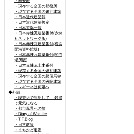
・奉安殿
・現存する全国の郡役所
・現存する全国の銀行建築
・日本近代建築館
・日本近代建築検定
・日本遊廓一覧
・日本赤煉瓦建築番付(赤煉
瓦ネットワーク版)
・日本赤煉瓦建築番付(横浜
開港資料館版)
・日本赤煉瓦建築番付(関門
場所版)
・日本赤煉瓦土木番付
・現存する全国の煉瓦建築
・現存する全国の郵便局舎
・現存する全国の医院建築
・レギーネは何処へ
◆外部
・喫茶店で瞑想して、 銭湯
で元気になる
・都市風景への旅
・Diary of Whistler
・T.F.Blog
・日常散策
・まちかど逍遥