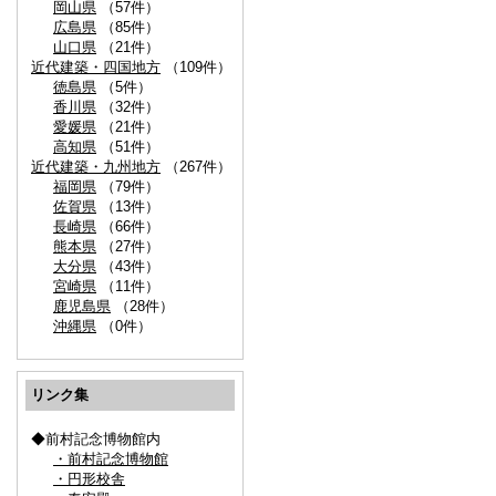
岡山県
（57件）
広島県
（85件）
山口県
（21件）
近代建築・四国地方
（109件）
徳島県
（5件）
香川県
（32件）
愛媛県
（21件）
高知県
（51件）
近代建築・九州地方
（267件）
福岡県
（79件）
佐賀県
（13件）
長崎県
（66件）
熊本県
（27件）
大分県
（43件）
宮崎県
（11件）
鹿児島県
（28件）
沖縄県
（0件）
リンク集
◆前村記念博物館内
・前村記念博物館
・円形校舎