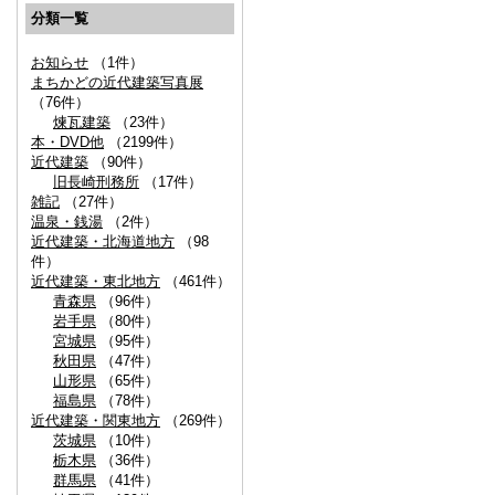
分類一覧
お知らせ
（1件）
まちかどの近代建築写真展
（76件）
煉瓦建築
（23件）
本・DVD他
（2199件）
近代建築
（90件）
旧長崎刑務所
（17件）
雑記
（27件）
温泉・銭湯
（2件）
近代建築・北海道地方
（98
件）
近代建築・東北地方
（461件）
青森県
（96件）
岩手県
（80件）
宮城県
（95件）
秋田県
（47件）
山形県
（65件）
福島県
（78件）
近代建築・関東地方
（269件）
茨城県
（10件）
栃木県
（36件）
群馬県
（41件）