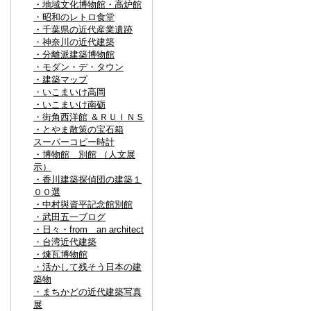
・地域文化博物館・高炉館
・昭和のレトロ食堂
・千葉県の近代産業遺跡
・神奈川の近代建築
・分離派建築博物館
・モダン・デ・タウン
・建築マップ
・いこまいけ高岡
・いこまいけ南砺
・街角西洋館 ＆ＲＵＩＮＳ
・とやま散策の宝石箱
スーパーコピー時計
・博物館 別館 （人文展
示）
・香川建築探偵団の建築１
００選
・中村與資平記念館別館
・武田五一ブログ
・日々・from an architect
・台湾近代建築
・煉瓦博物館
・活かして残そう日本の建
築物
・まちかどの近代建築写真
展