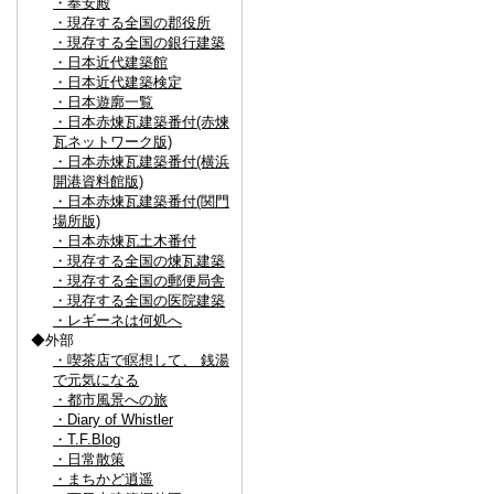
・奉安殿
・現存する全国の郡役所
・現存する全国の銀行建築
・日本近代建築館
・日本近代建築検定
・日本遊廓一覧
・日本赤煉瓦建築番付(赤煉
瓦ネットワーク版)
・日本赤煉瓦建築番付(横浜
開港資料館版)
・日本赤煉瓦建築番付(関門
場所版)
・日本赤煉瓦土木番付
・現存する全国の煉瓦建築
・現存する全国の郵便局舎
・現存する全国の医院建築
・レギーネは何処へ
◆外部
・喫茶店で瞑想して、 銭湯
で元気になる
・都市風景への旅
・Diary of Whistler
・T.F.Blog
・日常散策
・まちかど逍遥