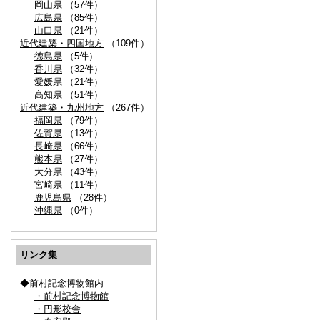
岡山県
（57件）
広島県
（85件）
山口県
（21件）
近代建築・四国地方
（109件）
徳島県
（5件）
香川県
（32件）
愛媛県
（21件）
高知県
（51件）
近代建築・九州地方
（267件）
福岡県
（79件）
佐賀県
（13件）
長崎県
（66件）
熊本県
（27件）
大分県
（43件）
宮崎県
（11件）
鹿児島県
（28件）
沖縄県
（0件）
リンク集
◆前村記念博物館内
・前村記念博物館
・円形校舎