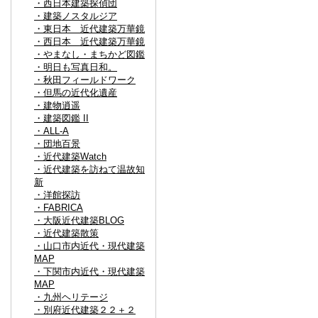
・西日本建築探偵団
・建築ノスタルジア
・東日本 近代建築万華鏡
・西日本 近代建築万華鏡
・やまなし・まちかど図鑑
・明日も写真日和。
・秋田フィールドワーク
・但馬の近代化遺産
・建物逍遥
・建築図鑑 II
・ALL-A
・団地百景
・近代建築Watch
・近代建築を訪ねて温故知
新
・洋館探訪
・FABRICA
・大阪近代建築BLOG
・近代建築散策
・山口市内近代・現代建築
MAP
・下関市内近代・現代建築
MAP
・九州ヘリテージ
・別府近代建築２２＋２