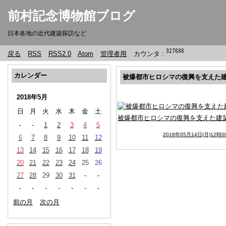
前村記念博物館ブログ
日本各地の近代建築探訪など
戻る
RSS
RSS2.0
Atom
管理者用
カウンタ :
カレンダー
被爆都市ヒロシマの復興を支えた
2018年5月
日
月
火
水
木
金
土
被爆都市ヒロシマの復興を支えた建
-
-
1
2
3
4
5
2018年05月14日(月)12時0
6
7
8
9
10
11
12
13
14
15
16
17
18
19
20
21
22
23
24
25
26
27
28
29
30
31
-
-
-
-
-
-
-
-
-
前の月
次の月