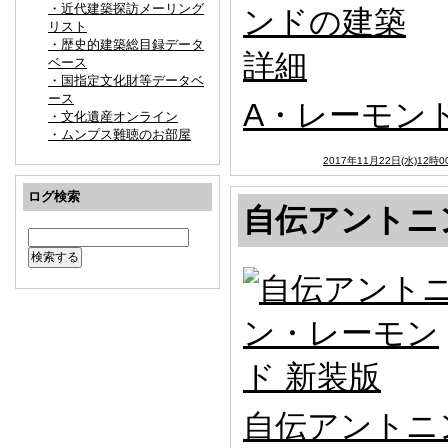
・近代建築探訪メーリング
リスト
・歴史的建築総目録データ
ベース
・国指定文化財等データベ
ース
A・レーモン
・文化遺産オンライン
・ムンプス難聴のお部屋
2017年11月22日(水)12時0
ログ検索
自伝アントニ
自伝アントニ