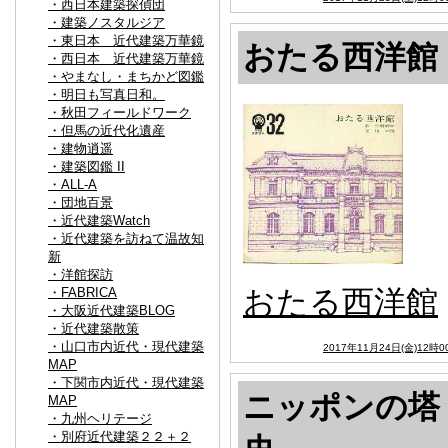
・西日本建築探偵団
・建築ノスタルジア
・東日本 近代建築万華鏡
おたる西洋館
・西日本 近代建築万華鏡
・やまなし・まちかど図鑑
・明日も写真日和。
・秋田フィールドワーク
・但馬の近代化遺産
・建物逍遥
・建築図鑑 II
・ALL-A
・団地百景
・近代建築Watch
・近代建築を訪ねて温故知
新
・洋館探訪
おたる西洋館
・FABRICA
・大阪近代建築BLOG
・近代建築散策
・山口市内近代・現代建築
2017年11月24日(金)12時0
MAP
・下関市内近代・現代建築
ニッポンの塔 
MAP
・九州ヘリテージ
・別府近代建築２２＋２