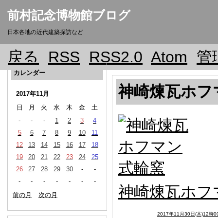
前村記念博物館ブログ
日本各地の近代建築探訪など
戻る
RSS
RSS2.0
Atom
管
カレンダー
神崎煉瓦ホフ
2017年11月
日
月
火
水
木
金
土
-
-
-
1
2
3
4
5
6
7
8
9
10
11
12
13
14
15
16
17
18
19
20
21
22
23
24
25
26
27
28
29
30
-
-
-
-
-
-
-
-
-
神崎煉瓦ホフ
前の月
次の月
2017年11月30日(木)12時0