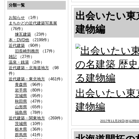
分類一覧
出会いたい東
お知らせ
（1件）
まちかどの近代建築写真展
建物編
（76件）
煉瓦建築
（23件）
本・DVD他
（2199件）
近代建築
（90件）
旧長崎刑務所
（17件）
雑記
（27件）
温泉・銭湯
（2件）
近代建築・北海道地方
（98
件）
近代建築・東北地方
（461件）
青森県
（96件）
出会いたい東
岩手県
（80件）
宮城県
（95件）
秋田県
（47件）
建物編
山形県
（65件）
福島県
（78件）
近代建築・関東地方
（269件）
2017年11月29日(水)12時0
茨城県
（10件）
栃木県
（36件）
群馬県
（41件）