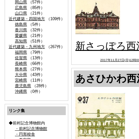
岡山県
（57件）
広島県
（85件）
山口県
（21件）
近代建築・四国地方
（109件）
徳島県
（5件）
香川県
（32件）
愛媛県
（21件）
高知県
（51件）
新さっぽろ西
近代建築・九州地方
（267件）
福岡県
（79件）
佐賀県
（13件）
2017年11月27日(月)12時0
長崎県
（66件）
熊本県
（27件）
大分県
（43件）
あさひかわ西
宮崎県
（11件）
鹿児島県
（28件）
沖縄県
（0件）
リンク集
◆前村記念博物館内
・前村記念博物館
・円形校舎