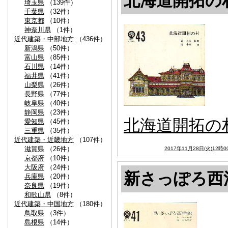
北海道開拓の
埼玉県
（139件）
千葉県
（32件）
東京都
（10件）
神奈川県
（1件）
近代建築・中部地方
（436件）
新潟県
（50件）
富山県
（85件）
石川県
（14件）
福井県
（41件）
山梨県
（26件）
長野県
（77件）
岐阜県
（40件）
静岡県
（23件）
北海道開拓の
愛知県
（45件）
三重県
（35件）
近代建築・近畿地方
（107件）
滋賀県
（26件）
2017年11月28日(火)12時0
京都府
（10件）
大阪府
（24件）
新さっぽろ西
兵庫県
（20件）
奈良県
（19件）
和歌山県
（8件）
近代建築・中国地方
（180件）
鳥取県
（3件）
島根県
（14件）