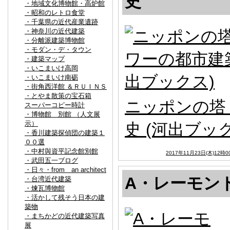
史
・地域文化博物館・高炉館
・昭和のレトロ食堂
・千葉県の近代産業遺跡
・神奈川の近代建築
・分離派建築博物館
・モダン・デ・タウン
・建築マップ
・いこまいけ高岡
・いこまいけ南砺
・街角西洋館 ＆ＲＵＩＮＳ
・とやま散策の宝石箱
ニッポンの塔 
スーパーコピー時計
・博物館 別館 （人文展
示）
史 (河出ブッ
・香川建築探偵団の建築１
００選
・中村與資平記念館別館
2017年11月23日(木)12時0
・武田五一ブログ
・日々・from an architect
A・レーモン
・台湾近代建築
・煉瓦博物館
・活かして残そう日本の建
築物
・まちかどの近代建築写真
展