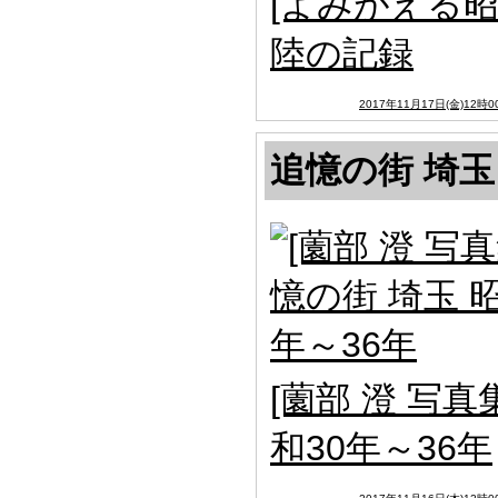
[よみがえる昭
陸の記録
2017年11月17日(金)12時0
追憶の街 埼玉
[薗部 澄 写真
和30年～36年