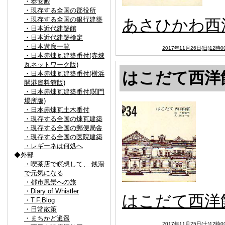
・奉安殿
・現存する全国の郡役所
・現存する全国の銀行建築
あさひかわ西
・日本近代建築館
・日本近代建築検定
・日本遊廓一覧
2017年11月26日(日)12時0
・日本赤煉瓦建築番付(赤煉
瓦ネットワーク版)
はこだて西洋
・日本赤煉瓦建築番付(横浜
開港資料館版)
・日本赤煉瓦建築番付(関門
場所版)
・日本赤煉瓦土木番付
・現存する全国の煉瓦建築
・現存する全国の郵便局舎
・現存する全国の医院建築
・レギーネは何処へ
◆外部
・喫茶店で瞑想して、 銭湯
で元気になる
・都市風景への旅
・Diary of Whistler
はこだて西洋
・T.F.Blog
・日常散策
・まちかど逍遥
2017年11月25日(土)12時0