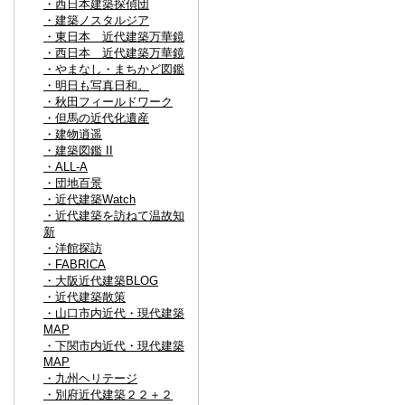
・西日本建築探偵団
・建築ノスタルジア
・東日本 近代建築万華鏡
・西日本 近代建築万華鏡
・やまなし・まちかど図鑑
・明日も写真日和。
・秋田フィールドワーク
・但馬の近代化遺産
・建物逍遥
・建築図鑑 II
・ALL-A
・団地百景
・近代建築Watch
・近代建築を訪ねて温故知
新
・洋館探訪
・FABRICA
・大阪近代建築BLOG
・近代建築散策
・山口市内近代・現代建築
MAP
・下関市内近代・現代建築
MAP
・九州ヘリテージ
・別府近代建築２２＋２