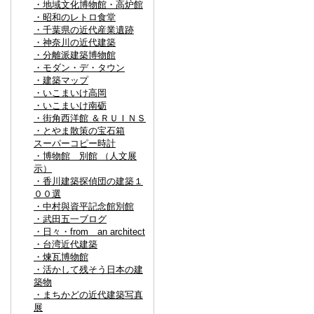
・地域文化博物館・高炉館
・昭和のレトロ食堂
・千葉県の近代産業遺跡
・神奈川の近代建築
・分離派建築博物館
・モダン・デ・タウン
・建築マップ
・いこまいけ高岡
・いこまいけ南砺
・街角西洋館 ＆ＲＵＩＮＳ
・とやま散策の宝石箱
スーパーコピー時計
・博物館 別館 （人文展
示）
・香川建築探偵団の建築１
００選
・中村與資平記念館別館
・武田五一ブログ
・日々・from an architect
・台湾近代建築
・煉瓦博物館
・活かして残そう日本の建
築物
・まちかどの近代建築写真
展