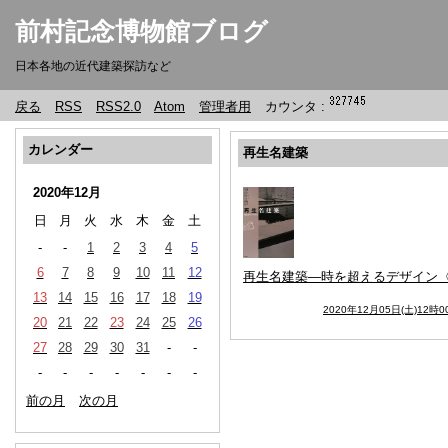
前村記念博物館ブログ
日本各地の近代建築探訪など
戻る
RSS
RSS2.0
Atom
管理者用
カウンタ :
カレンダー
再生名建築
2020年12月
日
月
火
水
木
金
土
-
-
1
2
3
4
5
6
7
8
9
10
11
12
再生名建築―時を超えるデザイン〈
13
14
15
16
17
18
19
2020年12月05日(土)12時0
20
21
22
23
24
25
26
27
28
29
30
31
-
-
-
-
-
-
-
-
-
前の月
次の月