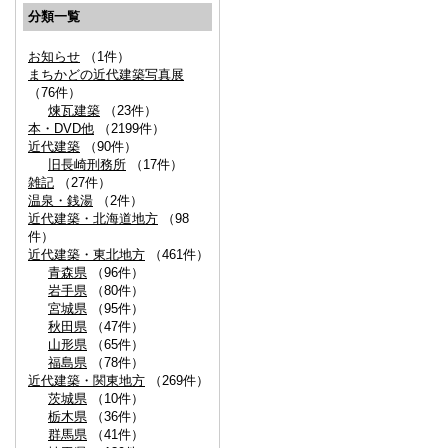
分類一覧
お知らせ
（1件）
まちかどの近代建築写真展
（76件）
煉瓦建築
（23件）
本・DVD他
（2199件）
近代建築
（90件）
旧長崎刑務所
（17件）
雑記
（27件）
温泉・銭湯
（2件）
近代建築・北海道地方
（98
件）
近代建築・東北地方
（461件）
青森県
（96件）
岩手県
（80件）
宮城県
（95件）
秋田県
（47件）
山形県
（65件）
福島県
（78件）
近代建築・関東地方
（269件）
茨城県
（10件）
栃木県
（36件）
群馬県
（41件）