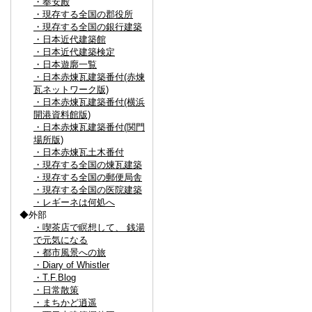
・奉安殿
・現存する全国の郡役所
・現存する全国の銀行建築
・日本近代建築館
・日本近代建築検定
・日本遊廓一覧
・日本赤煉瓦建築番付(赤煉
瓦ネットワーク版)
・日本赤煉瓦建築番付(横浜
開港資料館版)
・日本赤煉瓦建築番付(関門
場所版)
・日本赤煉瓦土木番付
・現存する全国の煉瓦建築
・現存する全国の郵便局舎
・現存する全国の医院建築
・レギーネは何処へ
◆外部
・喫茶店で瞑想して、 銭湯
で元気になる
・都市風景への旅
・Diary of Whistler
・T.F.Blog
・日常散策
・まちかど逍遥