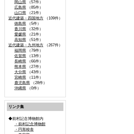
岡山県
（57件）
広島県
（85件）
山口県
（21件）
近代建築・四国地方
（109件）
徳島県
（5件）
香川県
（32件）
愛媛県
（21件）
高知県
（51件）
近代建築・九州地方
（267件）
福岡県
（79件）
佐賀県
（13件）
長崎県
（66件）
熊本県
（27件）
大分県
（43件）
宮崎県
（11件）
鹿児島県
（28件）
沖縄県
（0件）
リンク集
◆前村記念博物館内
・前村記念博物館
・円形校舎