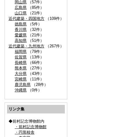
岡山県
（57件）
広島県
（85件）
山口県
（21件）
近代建築・四国地方
（109件）
徳島県
（5件）
香川県
（32件）
愛媛県
（21件）
高知県
（51件）
近代建築・九州地方
（267件）
福岡県
（79件）
佐賀県
（13件）
長崎県
（66件）
熊本県
（27件）
大分県
（43件）
宮崎県
（11件）
鹿児島県
（28件）
沖縄県
（0件）
リンク集
◆前村記念博物館内
・前村記念博物館
・円形校舎