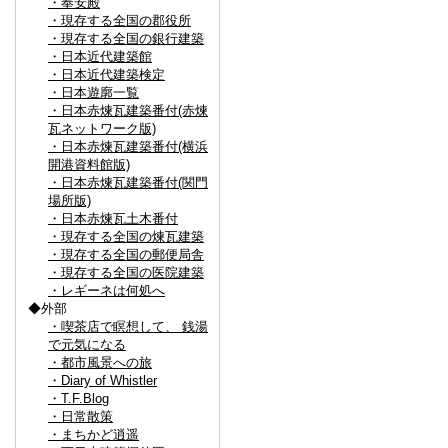
・奉安殿
・現存する全国の郡役所
・現存する全国の銀行建築
・日本近代建築館
・日本近代建築検定
・日本遊廓一覧
・日本赤煉瓦建築番付(赤煉
瓦ネットワーク版)
・日本赤煉瓦建築番付(横浜
開港資料館版)
・日本赤煉瓦建築番付(関門
場所版)
・日本赤煉瓦土木番付
・現存する全国の煉瓦建築
・現存する全国の郵便局舎
・現存する全国の医院建築
・レギーネは何処へ
◆外部
・喫茶店で瞑想して、 銭湯
で元気になる
・都市風景への旅
・Diary of Whistler
・T.F.Blog
・日常散策
・まちかど逍遥