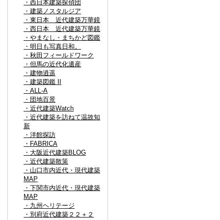
・西日本建築探偵団
・建築ノスタルジア
・東日本 近代建築万華鏡
・西日本 近代建築万華鏡
・やまなし・まちかど図鑑
・明日も写真日和。
・秋田フィールドワーク
・但馬の近代化遺産
・建物逍遥
・建築図鑑 II
・ALL-A
・団地百景
・近代建築Watch
・近代建築を訪ねて温故知
新
・洋館探訪
・FABRICA
・大阪近代建築BLOG
・近代建築散策
・山口市内近代・現代建築
MAP
・下関市内近代・現代建築
MAP
・九州ヘリテージ
・別府近代建築２２＋２