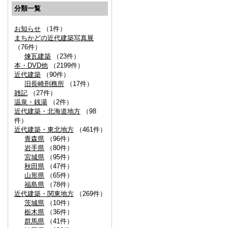
分類一覧
お知らせ
（1件）
まちかどの近代建築写真展
（76件）
煉瓦建築
（23件）
本・DVD他
（2199件）
近代建築
（90件）
旧長崎刑務所
（17件）
雑記
（27件）
温泉・銭湯
（2件）
近代建築・北海道地方
（98
件）
近代建築・東北地方
（461件）
青森県
（96件）
岩手県
（80件）
宮城県
（95件）
秋田県
（47件）
山形県
（65件）
福島県
（78件）
近代建築・関東地方
（269件）
茨城県
（10件）
栃木県
（36件）
群馬県
（41件）