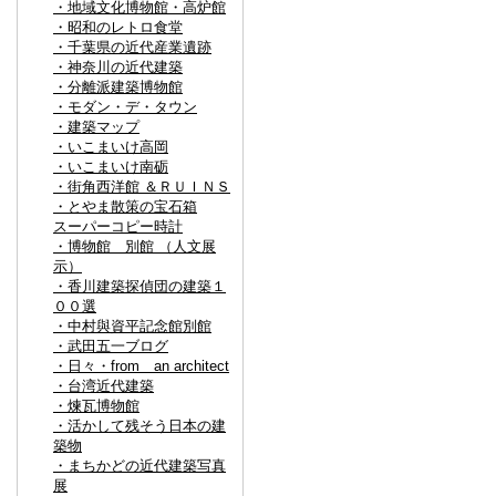
・地域文化博物館・高炉館
・昭和のレトロ食堂
・千葉県の近代産業遺跡
・神奈川の近代建築
・分離派建築博物館
・モダン・デ・タウン
・建築マップ
・いこまいけ高岡
・いこまいけ南砺
・街角西洋館 ＆ＲＵＩＮＳ
・とやま散策の宝石箱
スーパーコピー時計
・博物館 別館 （人文展
示）
・香川建築探偵団の建築１
００選
・中村與資平記念館別館
・武田五一ブログ
・日々・from an architect
・台湾近代建築
・煉瓦博物館
・活かして残そう日本の建
築物
・まちかどの近代建築写真
展