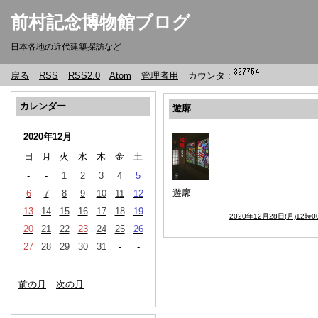
前村記念博物館ブログ
日本各地の近代建築探訪など
戻る
RSS
RSS2.0
Atom
管理者用
カウンタ :
カレンダー
遊廓
2020年12月
日
月
火
水
木
金
土
-
-
1
2
3
4
5
遊廓
6
7
8
9
10
11
12
13
14
15
16
17
18
19
2020年12月28日(月)12時0
20
21
22
23
24
25
26
27
28
29
30
31
-
-
-
-
-
-
-
-
-
前の月
次の月