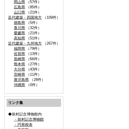
岡山県
（57件）
広島県
（85件）
山口県
（21件）
近代建築・四国地方
（109件）
徳島県
（5件）
香川県
（32件）
愛媛県
（21件）
高知県
（51件）
近代建築・九州地方
（267件）
福岡県
（79件）
佐賀県
（13件）
長崎県
（66件）
熊本県
（27件）
大分県
（43件）
宮崎県
（11件）
鹿児島県
（28件）
沖縄県
（0件）
リンク集
◆前村記念博物館内
・前村記念博物館
・円形校舎