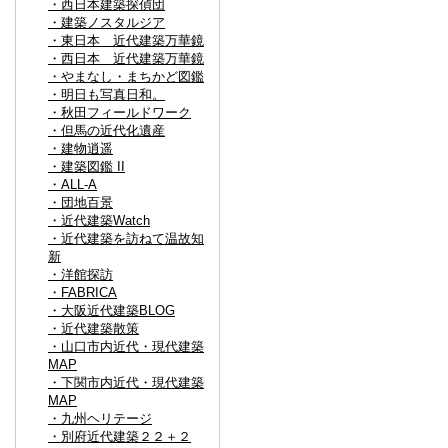
・西日本建築探偵団
・建築ノスタルジア
・東日本 近代建築万華鏡
・西日本 近代建築万華鏡
・やまなし・まちかど図鑑
・明日も写真日和。
・秋田フィールドワーク
・但馬の近代化遺産
・建物逍遥
・建築図鑑 II
・ALL-A
・団地百景
・近代建築Watch
・近代建築を訪ねて温故知
新
・洋館探訪
・FABRICA
・大阪近代建築BLOG
・近代建築散策
・山口市内近代・現代建築
MAP
・下関市内近代・現代建築
MAP
・九州ヘリテージ
・別府近代建築２２＋２