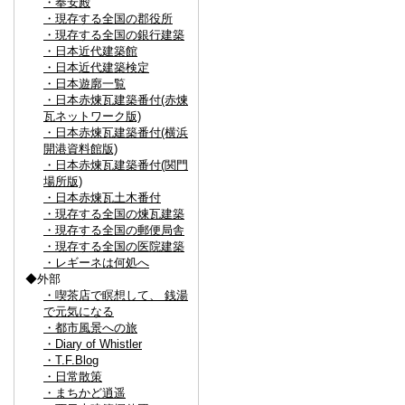
・奉安殿
・現存する全国の郡役所
・現存する全国の銀行建築
・日本近代建築館
・日本近代建築検定
・日本遊廓一覧
・日本赤煉瓦建築番付(赤煉
瓦ネットワーク版)
・日本赤煉瓦建築番付(横浜
開港資料館版)
・日本赤煉瓦建築番付(関門
場所版)
・日本赤煉瓦土木番付
・現存する全国の煉瓦建築
・現存する全国の郵便局舎
・現存する全国の医院建築
・レギーネは何処へ
◆外部
・喫茶店で瞑想して、 銭湯
で元気になる
・都市風景への旅
・Diary of Whistler
・T.F.Blog
・日常散策
・まちかど逍遥