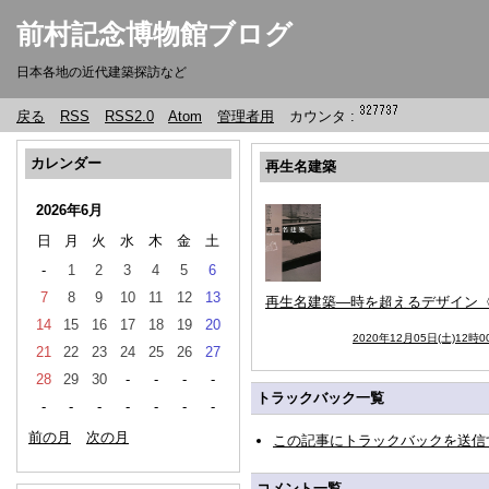
前村記念博物館ブログ
日本各地の近代建築探訪など
戻る
RSS
RSS2.0
Atom
管理者用
カウンタ :
カレンダー
再生名建築
2026年6月
日
月
火
水
木
金
土
-
1
2
3
4
5
6
7
8
9
10
11
12
13
再生名建築―時を超えるデザイン〈
14
15
16
17
18
19
20
2020年12月05日(土)12時0
21
22
23
24
25
26
27
28
29
30
-
-
-
-
トラックバック一覧
-
-
-
-
-
-
-
前の月
次の月
この記事にトラックバックを送信
コメント一覧