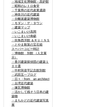
・地域文化博物館・高炉館
・昭和のレトロ食堂
・千葉県の近代産業遺跡
・神奈川の近代建築
・分離派建築博物館
・モダン・デ・タウン
・建築マップ
・いこまいけ高岡
・いこまいけ南砺
・街角西洋館 ＆ＲＵＩＮＳ
・とやま散策の宝石箱
スーパーコピー時計
・博物館 別館 （人文展
示）
・香川建築探偵団の建築１
００選
・中村與資平記念館別館
・武田五一ブログ
・日々・from an architect
・台湾近代建築
・煉瓦博物館
・活かして残そう日本の建
築物
・まちかどの近代建築写真
展