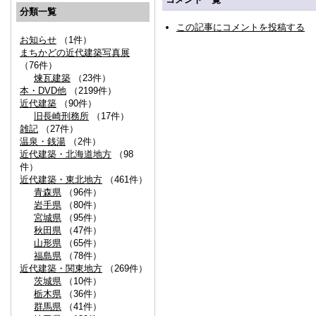
分類一覧
この記事にコメントを投稿する
お知らせ
（1件）
まちかどの近代建築写真展
（76件）
煉瓦建築
（23件）
本・DVD他
（2199件）
近代建築
（90件）
旧長崎刑務所
（17件）
雑記
（27件）
温泉・銭湯
（2件）
近代建築・北海道地方
（98
件）
近代建築・東北地方
（461件）
青森県
（96件）
岩手県
（80件）
宮城県
（95件）
秋田県
（47件）
山形県
（65件）
福島県
（78件）
近代建築・関東地方
（269件）
茨城県
（10件）
栃木県
（36件）
群馬県
（41件）