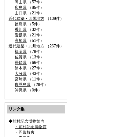
岡山県
（57件）
広島県
（85件）
山口県
（21件）
近代建築・四国地方
（109件）
徳島県
（5件）
香川県
（32件）
愛媛県
（21件）
高知県
（51件）
近代建築・九州地方
（267件）
福岡県
（79件）
佐賀県
（13件）
長崎県
（66件）
熊本県
（27件）
大分県
（43件）
宮崎県
（11件）
鹿児島県
（28件）
沖縄県
（0件）
リンク集
◆前村記念博物館内
・前村記念博物館
・円形校舎