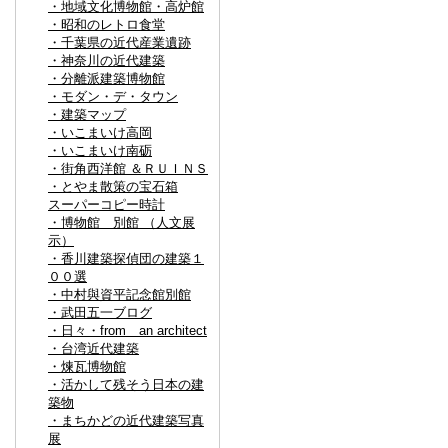
・地域文化博物館・高炉館
・昭和のレトロ食堂
・千葉県の近代産業遺跡
・神奈川の近代建築
・分離派建築博物館
・モダン・デ・タウン
・建築マップ
・いこまいけ高岡
・いこまいけ南砺
・街角西洋館 ＆ＲＵＩＮＳ
・とやま散策の宝石箱
スーパーコピー時計
・博物館 別館 （人文展
示）
・香川建築探偵団の建築１
００選
・中村與資平記念館別館
・武田五一ブログ
・日々・from an architect
・台湾近代建築
・煉瓦博物館
・活かして残そう日本の建
築物
・まちかどの近代建築写真
展