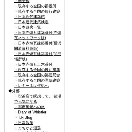
・奉安殿
・現存する全国の郡役所
・現存する全国の銀行建築
・日本近代建築館
・日本近代建築検定
・日本遊廓一覧
・日本赤煉瓦建築番付(赤煉
瓦ネットワーク版)
・日本赤煉瓦建築番付(横浜
開港資料館版)
・日本赤煉瓦建築番付(関門
場所版)
・日本赤煉瓦土木番付
・現存する全国の煉瓦建築
・現存する全国の郵便局舎
・現存する全国の医院建築
・レギーネは何処へ
◆外部
・喫茶店で瞑想して、 銭湯
で元気になる
・都市風景への旅
・Diary of Whistler
・T.F.Blog
・日常散策
・まちかど逍遥