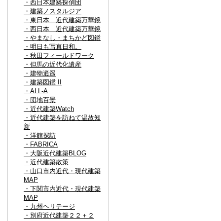
・西日本建築探偵団
・建築ノスタルジア
・東日本 近代建築万華鏡
・西日本 近代建築万華鏡
・やまなし・まちかど図鑑
・明日も写真日和。
・秋田フィールドワーク
・但馬の近代化遺産
・建物逍遥
・建築図鑑 II
・ALL-A
・団地百景
・近代建築Watch
・近代建築を訪ねて温故知
新
・洋館探訪
・FABRICA
・大阪近代建築BLOG
・近代建築散策
・山口市内近代・現代建築
MAP
・下関市内近代・現代建築
MAP
・九州ヘリテージ
・別府近代建築２２＋２