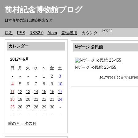
前村記念博物館ブログ
日本各地の近代建築探訪など
戻る
RSS
RSS2.0
Atom
管理者用
カウンタ :
カレンダー
Nゲージ 公民館
2017年6月
Nゲージ 公民館 23-455
日
月
火
水
木
金
土
-
-
-
-
1
2
3
2017年06月26日(月)12時0
4
5
6
7
8
9
10
11
12
13
14
15
16
17
18
19
20
21
22
23
24
25
26
27
28
29
30
-
-
-
-
-
-
-
-
前の月
次の月