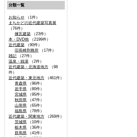
分類一覧
お知らせ
（1件）
まちかどの近代建築写真展
（76件）
煉瓦建築
（23件）
本・DVD他
（2199件）
近代建築
（90件）
旧長崎刑務所
（17件）
雑記
（27件）
温泉・銭湯
（2件）
近代建築・北海道地方
（98
件）
近代建築・東北地方
（461件）
青森県
（96件）
岩手県
（80件）
宮城県
（95件）
秋田県
（47件）
山形県
（65件）
福島県
（78件）
近代建築・関東地方
（269件）
茨城県
（10件）
栃木県
（36件）
群馬県
（41件）