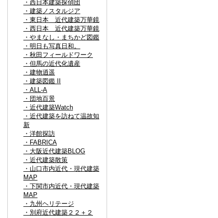
・西日本建築探偵団
・建築ノスタルジア
・東日本 近代建築万華鏡
・西日本 近代建築万華鏡
・やまなし・まちかど図鑑
・明日も写真日和。
・秋田フィールドワーク
・但馬の近代化遺産
・建物逍遥
・建築図鑑 II
・ALL-A
・団地百景
・近代建築Watch
・近代建築を訪ねて温故知
新
・洋館探訪
・FABRICA
・大阪近代建築BLOG
・近代建築散策
・山口市内近代・現代建築
MAP
・下関市内近代・現代建築
MAP
・九州ヘリテージ
・別府近代建築２２＋２