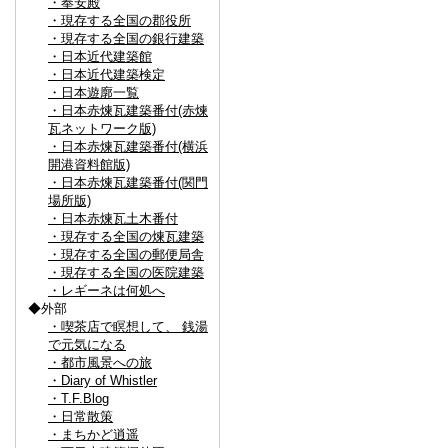
・奉安殿
・現存する全国の郡役所
・現存する全国の銀行建築
・日本近代建築館
・日本近代建築検定
・日本遊廓一覧
・日本赤煉瓦建築番付(赤煉
瓦ネットワーク版)
・日本赤煉瓦建築番付(横浜
開港資料館版)
・日本赤煉瓦建築番付(関門
場所版)
・日本赤煉瓦土木番付
・現存する全国の煉瓦建築
・現存する全国の郵便局舎
・現存する全国の医院建築
・レギーネは何処へ
◆外部
・喫茶店で瞑想して、 銭湯
で元気になる
・都市風景への旅
・Diary of Whistler
・T.F.Blog
・日常散策
・まちかど逍遥