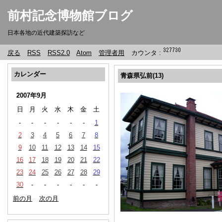
前村記念博物館ブログ
日本各地の近代建築探訪など
戻る
RSS
RSS2.0
Atom
管理者用
カウンタ :
カレンダー
青森県弘前(13)
2007年9月
日
月
火
水
木
金
土
-
-
-
-
-
-
1
2
3
4
5
6
7
8
9
10
11
12
13
14
15
16
17
18
19
20
21
22
23
24
25
26
27
28
29
30
-
-
-
-
-
-
前の月
次の月