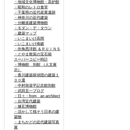
・地域文化博物館・高炉館
・昭和のレトロ食堂
・千葉県の近代産業遺跡
・神奈川の近代建築
・分離派建築博物館
・モダン・デ・タウン
・建築マップ
・いこまいけ高岡
・いこまいけ南砺
・街角西洋館 ＆ＲＵＩＮＳ
・とやま散策の宝石箱
スーパーコピー時計
・博物館 別館 （人文展
示）
・香川建築探偵団の建築１
００選
・中村與資平記念館別館
・武田五一ブログ
・日々・from an architect
・台湾近代建築
・煉瓦博物館
・活かして残そう日本の建
築物
・まちかどの近代建築写真
展