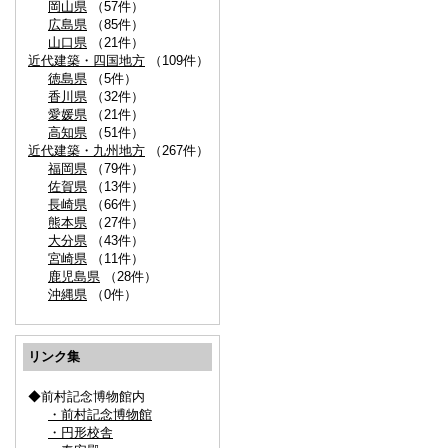
岡山県
（57件）
広島県
（85件）
山口県
（21件）
近代建築・四国地方
（109件）
徳島県
（5件）
香川県
（32件）
愛媛県
（21件）
高知県
（51件）
近代建築・九州地方
（267件）
福岡県
（79件）
佐賀県
（13件）
長崎県
（66件）
熊本県
（27件）
大分県
（43件）
宮崎県
（11件）
鹿児島県
（28件）
沖縄県
（0件）
リンク集
◆前村記念博物館内
・前村記念博物館
・円形校舎