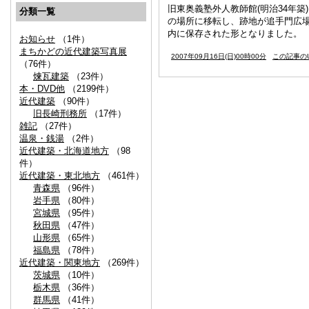
旧東奥義塾外人教師館(明治34年築
分類一覧
の場所に移転し、跡地が追手門広
内に保存された形となりました。
お知らせ
（1件）
まちかどの近代建築写真展
2007年09月16日(日)00時00分
この記事のU
（76件）
煉瓦建築
（23件）
本・DVD他
（2199件）
近代建築
（90件）
旧長崎刑務所
（17件）
雑記
（27件）
温泉・銭湯
（2件）
近代建築・北海道地方
（98
件）
近代建築・東北地方
（461件）
青森県
（96件）
岩手県
（80件）
宮城県
（95件）
秋田県
（47件）
山形県
（65件）
福島県
（78件）
近代建築・関東地方
（269件）
茨城県
（10件）
栃木県
（36件）
群馬県
（41件）