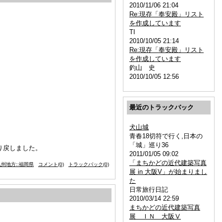
2010/11/06 21:04
Re:現存「奉安殿」リスト
を作成しています
TI
2010/10/05 21:14
Re:現存「奉安殿」リスト
を作成しています
釣山 史
2010/10/05 12:56
最近のトラックバック
犬山城
青春18切符で行く,日本の
「城」巡り36
り戻しました。
2011/01/05 09:02
「まちかどの近代建築写真
州地方::福岡県
コメント(0)
トラックバック(0)
展 in 大阪V」が始まりまし
た
日常旅行日記
2010/03/14 22:59
まちかどの近代建築写真
展 ＩＮ 大阪Ⅴ