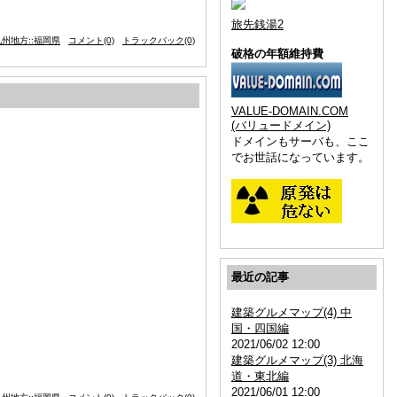
旅先銭湯2
州地方::福岡県
コメント(0)
トラックバック(0)
破格の年額維持費
VALUE-DOMAIN.COM
(バリュードメイン)
ドメインもサーバも、ここ
でお世話になっています。
最近の記事
建築グルメマップ(4) 中
国・四国編
2021/06/02 12:00
建築グルメマップ(3) 北海
道・東北編
2021/06/01 12:00