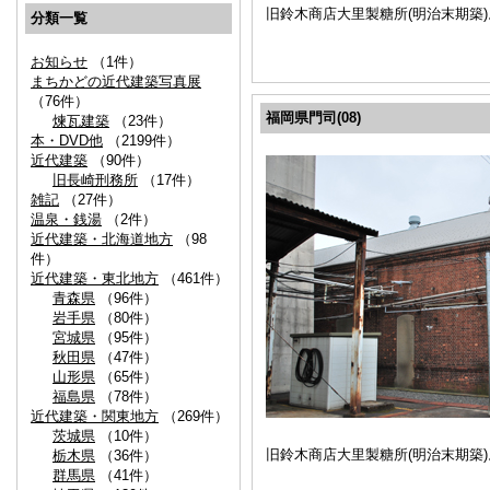
旧鈴木商店大里製糖所(明治末期築
分類一覧
お知らせ
（1件）
まちかどの近代建築写真展
（76件）
福岡県門司(08)
煉瓦建築
（23件）
本・DVD他
（2199件）
近代建築
（90件）
旧長崎刑務所
（17件）
雑記
（27件）
温泉・銭湯
（2件）
近代建築・北海道地方
（98
件）
近代建築・東北地方
（461件）
青森県
（96件）
岩手県
（80件）
宮城県
（95件）
秋田県
（47件）
山形県
（65件）
福島県
（78件）
近代建築・関東地方
（269件）
茨城県
（10件）
旧鈴木商店大里製糖所(明治末期築
栃木県
（36件）
群馬県
（41件）