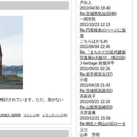
戸出人
2012/04/30 18:40
Re:宮城県気仙沼(46)
一関市民
2011/10/23 12:13
Re:円形校舎のページに加
筆
こちらはかもめ
2011/06/04 22:45
Re:「まちかどの近代建築
写真展in大阪VI」(第21回)
J-heritage 前畑洋平
2011/05/01 02:26
Re:岩手県宮古(37)
小道
2011/04/18 21:43
Re:茨城県高萩(01)
高萩高子
が検討されています。ただ、急がない
2011/03/21 12:24
Re:山梨県韮崎(03)
凡苦楽庵
州地方::福岡県
コメント(0)
トラックバック(0)
2010/12/21 15:58
Re:桐生と岡山の旧ロータ
リー
山本 芳明