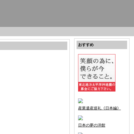
おすすめ
産業遺産巡礼《日本編》
日本の夢の洋館