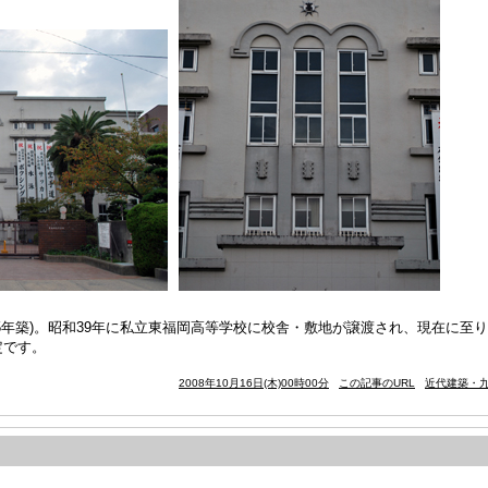
5年築)。昭和39年に私立東福岡高等学校に校舎・敷地が譲渡され、現在に至
定です。
2008年10月16日(木)00時00分
この記事のURL
近代建築・九