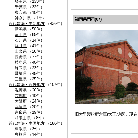
埼玉県
（139件）
千葉県
（32件）
東京都
（10件）
神奈川県
（1件）
福岡県門司(07)
近代建築・中部地方
（436件）
新潟県
（50件）
富山県
（85件）
石川県
（14件）
福井県
（41件）
山梨県
（26件）
長野県
（77件）
岐阜県
（40件）
静岡県
（23件）
愛知県
（45件）
三重県
（35件）
近代建築・近畿地方
（107件）
滋賀県
（26件）
京都府
（10件）
大阪府
（24件）
兵庫県
（20件）
奈良県
（19件）
旧大里製粉所倉庫(大正期築)。現
和歌山県
（8件）
近代建築・中国地方
（180件）
鳥取県
（3件）
島根県
（14件）