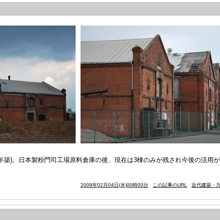
3年築)。日本製粉門司工場原料倉庫の後、現在は3棟のみが残され今後の活用
2009年02月04日(水)00時00分
この記事のURL
近代建築・九