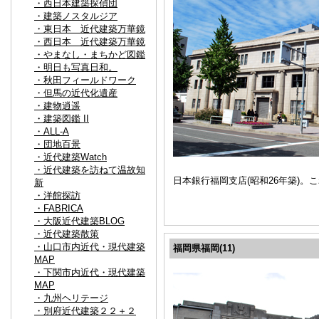
・西日本建築探偵団
・建築ノスタルジア
・東日本 近代建築万華鏡
・西日本 近代建築万華鏡
・やまなし・まちかど図鑑
・明日も写真日和。
・秋田フィールドワーク
・但馬の近代化遺産
・建物逍遥
・建築図鑑 II
・ALL-A
・団地百景
・近代建築Watch
・近代建築を訪ねて温故知
日本銀行福岡支店(昭和26年築)
新
・洋館探訪
・FABRICA
・大阪近代建築BLOG
・近代建築散策
・山口市内近代・現代建築
福岡県福岡(11)
MAP
・下関市内近代・現代建築
MAP
・九州ヘリテージ
・別府近代建築２２＋２