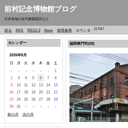
前村記念博物館ブログ
日本各地の近代建築探訪など
戻る
RSS
RSS2.0
Atom
管理者用
カウンタ :
カレンダー
福岡県門司(09)
2026年8月
日
月
火
水
木
金
土
-
-
-
-
-
-
1
2
3
4
5
6
7
8
9
10
11
12
13
14
15
16
17
18
19
20
21
22
23
24
25
26
27
28
29
30
31
-
-
-
-
-
前の月
次の月