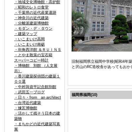
・地域文化博物館・高炉館
・昭和のレトロ食堂
・千葉県の近代産業遺跡
・神奈川の近代建築
・分離派建築博物館
・モダン・デ・タウン
・建築マップ
・いこまいけ高岡
・いこまいけ南砺
・街角西洋館 ＆ＲＵＩＮＳ
・とやま散策の宝石箱
スーパーコピー時計
旧制福岡県立福岡中学校(昭和4年
・博物館 別館 （人文展
と沢山のRC造校舎があってもおか
示）
・香川建築探偵団の建築１
００選
・中村與資平記念館別館
・武田五一ブログ
福岡県福岡(10)
・日々・from an architect
・台湾近代建築
・煉瓦博物館
・活かして残そう日本の建
築物
・まちかどの近代建築写真
展