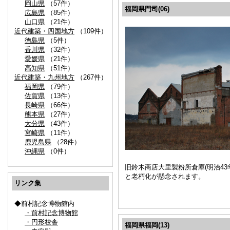
岡山県
（57件）
福岡県門司(06)
広島県
（85件）
山口県
（21件）
近代建築・四国地方
（109件）
徳島県
（5件）
香川県
（32件）
愛媛県
（21件）
高知県
（51件）
近代建築・九州地方
（267件）
福岡県
（79件）
佐賀県
（13件）
長崎県
（66件）
熊本県
（27件）
大分県
（43件）
宮崎県
（11件）
鹿児島県
（28件）
沖縄県
（0件）
旧鈴木商店大里製粉所倉庫(明治4
と老朽化が懸念されます。
リンク集
◆前村記念博物館内
・前村記念博物館
・円形校舎
福岡県福岡(13)