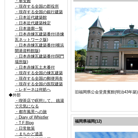
・奉安殿
・現存する全国の郡役所
・現存する全国の銀行建築
・日本近代建築館
・日本近代建築検定
・日本遊廓一覧
・日本赤煉瓦建築番付(赤煉
瓦ネットワーク版)
・日本赤煉瓦建築番付(横浜
開港資料館版)
・日本赤煉瓦建築番付(関門
場所版)
・日本赤煉瓦土木番付
・現存する全国の煉瓦建築
・現存する全国の郵便局舎
・現存する全国の医院建築
・レギーネは何処へ
旧福岡県公会堂貴賓館(明治43年
◆外部
・喫茶店で瞑想して、 銭湯
で元気になる
・都市風景への旅
・Diary of Whistler
福岡県福岡(12)
・T.F.Blog
・日常散策
・まちかど逍遥