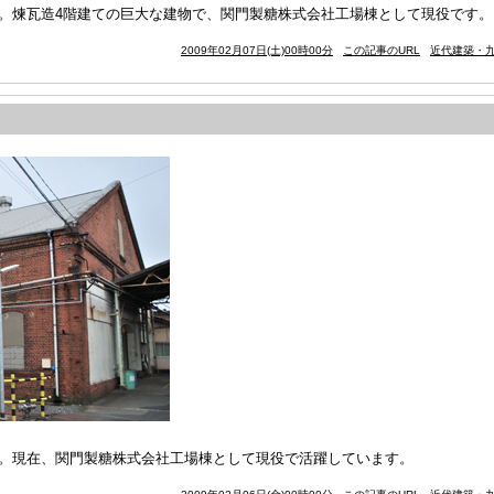
)。煉瓦造4階建ての巨大な建物で、関門製糖株式会社工場棟として現役です。
2009年02月07日(土)00時00分
この記事のURL
近代建築・九
)。現在、関門製糖株式会社工場棟として現役で活躍しています。