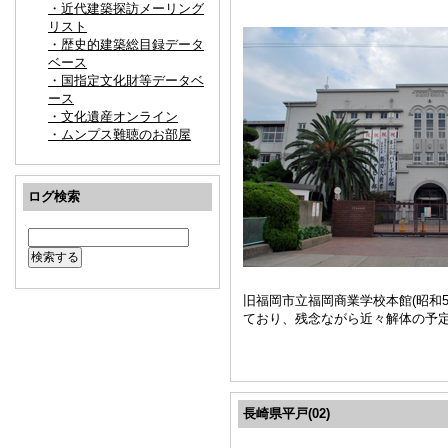
・近代建築探訪メーリング
リスト
・歴史的建築総目録データ
ベース
・国指定文化財等データベ
ース
・文化遺産オンライン
・ムンプス難聴のお部屋
ログ検索
旧福岡市立福岡商業学校本館(昭和
ており、残念ながら近々解体の予
長崎県平戸(02)