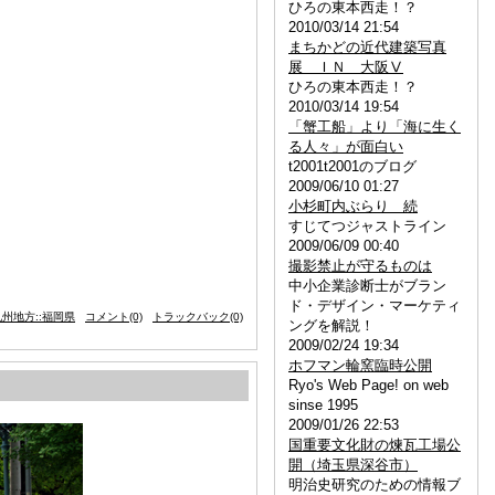
ひろの東本西走！？
2010/03/14 21:54
まちかどの近代建築写真
展 ＩＮ 大阪Ⅴ
ひろの東本西走！？
2010/03/14 19:54
「蟹工船」より「海に生く
る人々」が面白い
t2001t2001のブログ
2009/06/10 01:27
小杉町内ぶらり 続
すじてつジャストライン
2009/06/09 00:40
撮影禁止が守るものは
中小企業診断士がブラン
ド・デザイン・マーケティ
州地方::福岡県
コメント(0)
トラックバック(0)
ングを解説！
2009/02/24 19:34
ホフマン輪窯臨時公開
Ryo's Web Page! on web
sinse 1995
2009/01/26 22:53
国重要文化財の煉瓦工場公
開（埼玉県深谷市）
明治史研究のための情報ブ