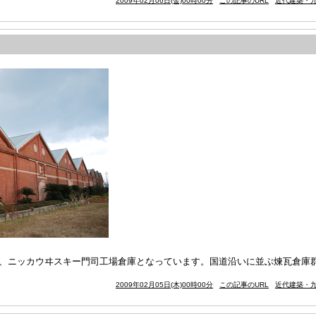
2009年02月06日(金)00時00分
この記事のURL
近代建築・九
在、ニッカウヰスキー門司工場倉庫となっています。国道沿いに並ぶ煉瓦倉庫
2009年02月05日(木)00時00分
この記事のURL
近代建築・九