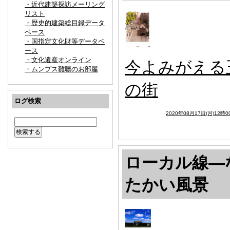
・近代建築探訪メーリング
リスト
・歴史的建築総目録データ
ベース
・国指定文化財等データベ
ース
・文化遺産オンライン
今よみがえる
・ムンプス難聴のお部屋
の街
ログ検索
2020年08月17日(月)12時0
ローカル線―
たかい風景