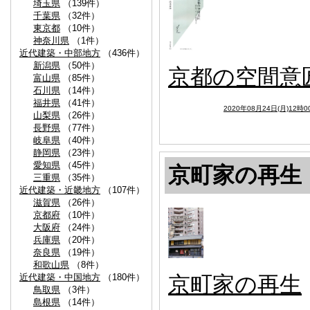
埼玉県
（139件）
千葉県
（32件）
東京都
（10件）
神奈川県
（1件）
近代建築・中部地方
（436件）
新潟県
（50件）
京都の空間意
富山県
（85件）
石川県
（14件）
福井県
（41件）
2020年08月24日(月)12時0
山梨県
（26件）
長野県
（77件）
岐阜県
（40件）
静岡県
（23件）
愛知県
（45件）
京町家の再生
三重県
（35件）
近代建築・近畿地方
（107件）
滋賀県
（26件）
京都府
（10件）
大阪府
（24件）
兵庫県
（20件）
奈良県
（19件）
和歌山県
（8件）
京町家の再生
近代建築・中国地方
（180件）
鳥取県
（3件）
島根県
（14件）