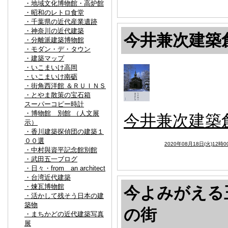
・地域文化博物館・高炉館
・昭和のレトロ食堂
・千葉県の近代産業遺跡
・神奈川の近代建築
今井兼次建築
・分離派建築博物館
・モダン・デ・タウン
・建築マップ
・いこまいけ高岡
・いこまいけ南砺
・街角西洋館 ＆ＲＵＩＮＳ
・とやま散策の宝石箱
スーパーコピー時計
・博物館 別館 （人文展
今井兼次建築
示）
・香川建築探偵団の建築１
００選
2020年08月18日(火)12時0
・中村與資平記念館別館
・武田五一ブログ
・日々・from an architect
・台湾近代建築
・煉瓦博物館
今よみがえる
・活かして残そう日本の建
築物
の街
・まちかどの近代建築写真
展