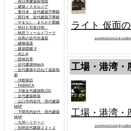
・西日本建築探偵団
・建築ノスタルジア
・東日本 近代建築万華鏡
・西日本 近代建築万華鏡
ライト 仮面
・やまなし・まちかど図鑑
・明日も写真日和。
・秋田フィールドワーク
・但馬の近代化遺産
2020年08月20日(木)12時0
・建物逍遥
・建築図鑑 II
・ALL-A
・団地百景
工場・港湾・
・近代建築Watch
・近代建築を訪ねて温故知
新
・洋館探訪
・FABRICA
・大阪近代建築BLOG
・近代建築散策
・山口市内近代・現代建築
MAP
工場・港湾・
・下関市内近代・現代建築
MAP
・九州ヘリテージ
2020年08月19日(水)12時0
・別府近代建築２２＋２