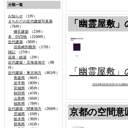
分類一覧
お知らせ
（1件）
「幽霊屋敷」
まちかどの近代建築写真展
（76件）
煉瓦建築
（23件）
本・DVD他
（2199件）
近代建築
（90件）
旧長崎刑務所
（17件）
雑記
（27件）
温泉・銭湯
（2件）
近代建築・北海道地方
（98
件）
「幽霊屋敷」
近代建築・東北地方
（461件）
青森県
（96件）
岩手県
（80件）
2020年08月25日(火)12時0
宮城県
（95件）
秋田県
（47件）
山形県
（65件）
福島県
（78件）
近代建築・関東地方
（269件）
京都の空間意
茨城県
（10件）
栃木県
（36件）
群馬県
（41件）