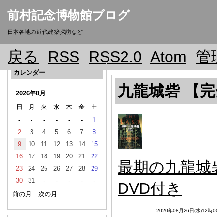
前村記念博物館ブログ
日本各地の近代建築探訪など
戻る
RSS
RSS2.0
Atom
管
カレンダー
九龍城砦 【完
2026年8月
日
月
火
水
木
金
土
-
-
-
-
-
-
1
2
3
4
5
6
7
8
9
10
11
12
13
14
15
16
17
18
19
20
21
22
最期の九龍城
23
24
25
26
27
28
29
30
31
-
-
-
-
-
DVD付き
前の月
次の月
2020年08月26日(水)12時0