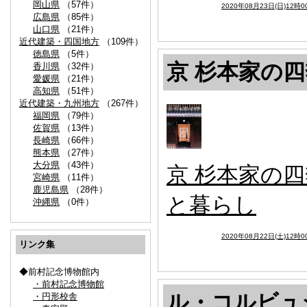
岡山県
（57件）
2020年08月23日(日)12時0
広島県
（85件）
山口県
（21件）
近代建築・四国地方
（109件）
徳島県
（5件）
京 杉本家の四
香川県
（32件）
愛媛県
（21件）
高知県
（51件）
近代建築・九州地方
（267件）
福岡県
（79件）
佐賀県
（13件）
長崎県
（66件）
熊本県
（27件）
大分県
（43件）
京 杉本家の四
宮崎県
（11件）
鹿児島県
（28件）
と暮らし
沖縄県
（0件）
2020年08月22日(土)12時0
リンク集
◆前村記念博物館内
・前村記念博物館
ル・コルビュ
・円形校舎