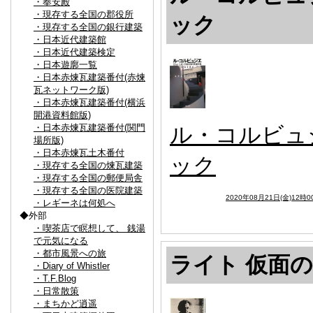
・奉安殿
・現存する全国の郡役所
ック
・現存する全国の銀行建築
・日本近代建築館
・日本近代建築検定
・日本遊廓一覧
・日本赤煉瓦建築番付(赤煉
瓦ネットワーク版)
・日本赤煉瓦建築番付(横浜
開港資料館版)
ル・コルビュ
・日本赤煉瓦建築番付(関門
場所版)
・日本赤煉瓦土木番付
ック
・現存する全国の煉瓦建築
・現存する全国の郵便局舎
・現存する全国の医院建築
2020年08月21日(金)12時0
・レギーネは何処へ
◆外部
・喫茶店で瞑想して、 銭湯
で元気になる
・都市風景への旅
ライト 仮面
・Diary of Whistler
・T.F.Blog
・日常散策
・まちかど逍遥