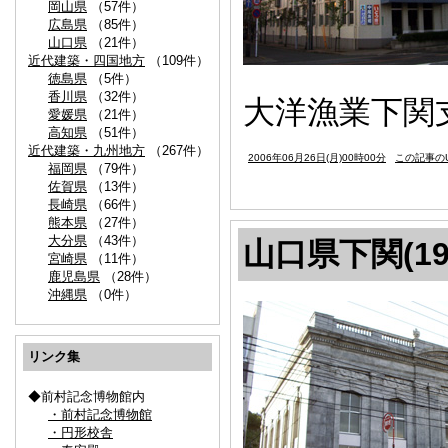
岡山県
（57件）
広島県
（85件）
山口県
（21件）
近代建築・四国地方
（109件）
徳島県
（5件）
香川県
（32件）
大洋漁業下関支
愛媛県
（21件）
高知県
（51件）
近代建築・九州地方
（267件）
2006年06月26日(月)00時00分
この記事のU
福岡県
（79件）
佐賀県
（13件）
長崎県
（66件）
熊本県
（27件）
大分県
（43件）
山口県下関(19
宮崎県
（11件）
鹿児島県
（28件）
沖縄県
（0件）
リンク集
◆前村記念博物館内
・前村記念博物館
・円形校舎