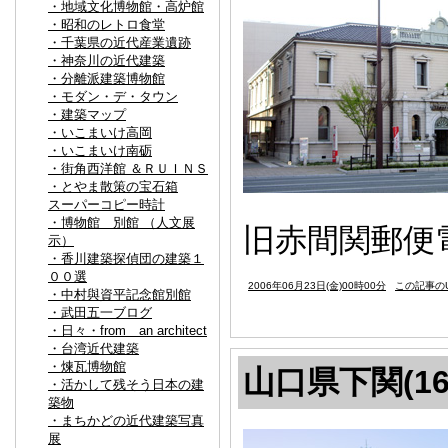
・地域文化博物館・高炉館
・昭和のレトロ食堂
・千葉県の近代産業遺跡
・神奈川の近代建築
・分離派建築博物館
・モダン・デ・タウン
・建築マップ
・いこまいけ高岡
・いこまいけ南砺
・街角西洋館 ＆ＲＵＩＮＳ
・とやま散策の宝石箱
スーパーコピー時計
・博物館 別館 （人文展
旧赤間関郵便電
示）
・香川建築探偵団の建築１
００選
2006年06月23日(金)00時00分
この記事のU
・中村與資平記念館別館
・武田五一ブログ
・日々・from an architect
・台湾近代建築
・煉瓦博物館
山口県下関(16
・活かして残そう日本の建
築物
・まちかどの近代建築写真
展