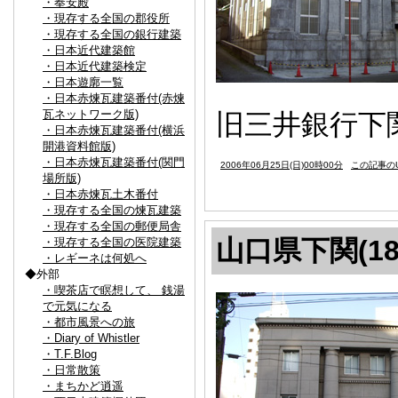
・奉安殿
・現存する全国の郡役所
・現存する全国の銀行建築
・日本近代建築館
・日本近代建築検定
・日本遊廓一覧
・日本赤煉瓦建築番付(赤煉
瓦ネットワーク版)
旧三井銀行下関
・日本赤煉瓦建築番付(横浜
開港資料館版)
・日本赤煉瓦建築番付(関門
2006年06月25日(日)00時00分
この記事のU
場所版)
・日本赤煉瓦土木番付
・現存する全国の煉瓦建築
・現存する全国の郵便局舎
山口県下関(18
・現存する全国の医院建築
・レギーネは何処へ
◆外部
・喫茶店で瞑想して、 銭湯
で元気になる
・都市風景への旅
・Diary of Whistler
・T.F.Blog
・日常散策
・まちかど逍遥