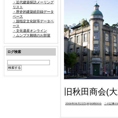
・近代建築探訪メーリング
リスト
・歴史的建築総目録データ
ベース
・国指定文化財等データベ
ース
・文化遺産オンライン
・ムンプス難聴のお部屋
ログ検索
旧秋田商会(大
2006年06月22日(木)00時00分
この記事のU