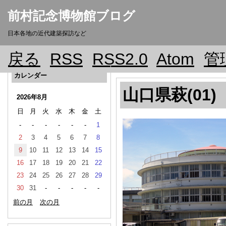
前村記念博物館ブログ
日本各地の近代建築探訪など
戻る
RSS
RSS2.0
Atom
管
カレンダー
山口県萩(01)
2026年8月
日
月
火
水
木
金
土
-
-
-
-
-
-
1
2
3
4
5
6
7
8
9
10
11
12
13
14
15
16
17
18
19
20
21
22
23
24
25
26
27
28
29
30
31
-
-
-
-
-
前の月
次の月