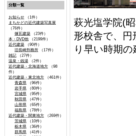
分類一覧
お知らせ
（1件）
萩光塩学院(昭
まちかどの近代建築写真展
（76件）
形校舎で、円
煉瓦建築
（23件）
本・DVD他
（2199件）
近代建築
（90件）
り早い時期の
旧長崎刑務所
（17件）
雑記
（27件）
温泉・銭湯
（2件）
近代建築・北海道地方
（98
件）
近代建築・東北地方
（461件）
青森県
（96件）
岩手県
（80件）
宮城県
（95件）
秋田県
（47件）
山形県
（65件）
福島県
（78件）
近代建築・関東地方
（269件）
茨城県
（10件）
栃木県
（36件）
群馬県
（41件）