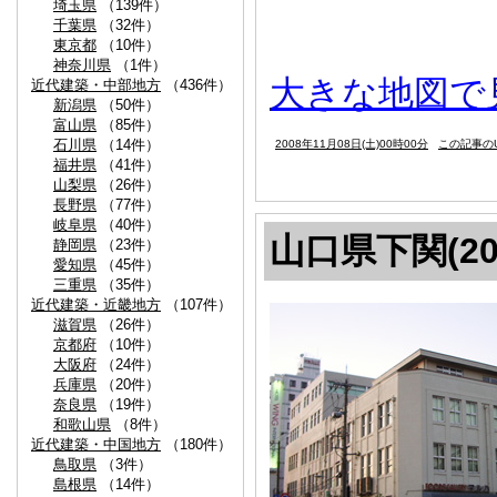
埼玉県
（139件）
千葉県
（32件）
東京都
（10件）
神奈川県
（1件）
大きな地図で
近代建築・中部地方
（436件）
新潟県
（50件）
富山県
（85件）
石川県
（14件）
2008年11月08日(土)00時00分
この記事のU
福井県
（41件）
山梨県
（26件）
長野県
（77件）
岐阜県
（40件）
山口県下関(20
静岡県
（23件）
愛知県
（45件）
三重県
（35件）
近代建築・近畿地方
（107件）
滋賀県
（26件）
京都府
（10件）
大阪府
（24件）
兵庫県
（20件）
奈良県
（19件）
和歌山県
（8件）
近代建築・中国地方
（180件）
鳥取県
（3件）
島根県
（14件）