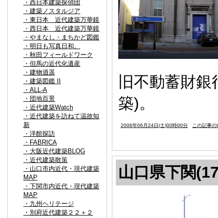
・西日本建築探偵団
・建築ノスタルジア
・東日本 近代建築万華鏡
・西日本 近代建築万華鏡
・やまなし・まちかど図鑑
・明日も写真日和。
・秋田フィールドワーク
・但馬の近代化遺産
・建物逍遥
旧不動蓄財銀
・建築図鑑 II
・ALL-A
築)。
・団地百景
・近代建築Watch
・近代建築を訪ねて温故知
新
2006年06月24日(土)00時00分
この記事のU
・洋館探訪
・FABRICA
・大阪近代建築BLOG
・近代建築散策
山口県下関(17
・山口市内近代・現代建築
MAP
・下関市内近代・現代建築
MAP
・九州ヘリテージ
・別府近代建築２２＋２