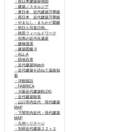
・西日本建築探偵団
・建築ノスタルジア
・東日本 近代建築万華鏡
・西日本 近代建築万華鏡
・やまなし・まちかど図鑑
・明日も写真日和。
・秋田フィールドワーク
・但馬の近代化遺産
・建物逍遥
・建築図鑑 II
・ALL-A
・団地百景
・近代建築Watch
・近代建築を訪ねて温故知
新
・洋館探訪
・FABRICA
・大阪近代建築BLOG
・近代建築散策
・山口市内近代・現代建築
MAP
・下関市内近代・現代建築
MAP
・九州ヘリテージ
・別府近代建築２２＋２