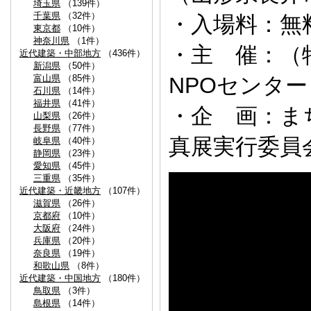
埼玉県
（139件）
千葉県
（32件）
・入場料：無
東京都
（10件）
神奈川県
（1件）
・主 催：（
近代建築・中部地方
（436件）
新潟県
（50件）
富山県
（85件）
NPOセンター
石川県
（14件）
福井県
（41件）
・企 画：ま
山梨県
（26件）
長野県
（77件）
真展実行委員
岐阜県
（40件）
静岡県
（23件）
愛知県
（45件）
三重県
（35件）
近代建築・近畿地方
（107件）
滋賀県
（26件）
京都府
（10件）
大阪府
（24件）
兵庫県
（20件）
奈良県
（19件）
和歌山県
（8件）
近代建築・中国地方
（180件）
鳥取県
（3件）
島根県
（14件）