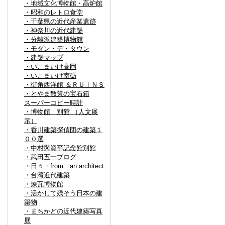
・地域文化博物館・高炉館
・昭和のレトロ食堂
・千葉県の近代産業遺跡
・神奈川の近代建築
・分離派建築博物館
・モダン・デ・タウン
・建築マップ
・いこまいけ高岡
・いこまいけ南砺
・街角西洋館 ＆ＲＵＩＮＳ
・とやま散策の宝石箱
スーパーコピー時計
・博物館 別館 （人文展
示）
・香川建築探偵団の建築１
００選
・中村與資平記念館別館
・武田五一ブログ
・日々・from an architect
・台湾近代建築
・煉瓦博物館
・活かして残そう日本の建
築物
・まちかどの近代建築写真
展