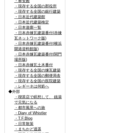
・奉安殿
・現存する全国の郡役所
・現存する全国の銀行建築
・日本近代建築館
・日本近代建築検定
・日本遊廓一覧
・日本赤煉瓦建築番付(赤煉
瓦ネットワーク版)
・日本赤煉瓦建築番付(横浜
開港資料館版)
・日本赤煉瓦建築番付(関門
場所版)
・日本赤煉瓦土木番付
・現存する全国の煉瓦建築
・現存する全国の郵便局舎
・現存する全国の医院建築
・レギーネは何処へ
◆外部
・喫茶店で瞑想して、 銭湯
で元気になる
・都市風景への旅
・Diary of Whistler
・T.F.Blog
・日常散策
・まちかど逍遥