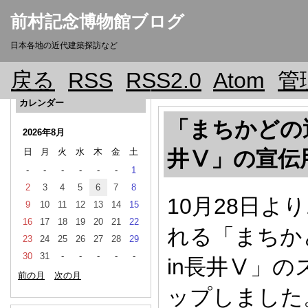
前村記念博物館ブログ
日本各地の近代建築探訪など
戻る
RSS
RSS2.0
Atom
管
カレンダー
「まちかどの
2026年8月
日
月
火
水
木
金
土
井Ⅴ」の宣伝
-
-
-
-
-
-
1
2
3
4
5
6
7
8
10月28日よ
9
10
11
12
13
14
15
16
17
18
19
20
21
22
れる「まちか
23
24
25
26
27
28
29
30
31
-
-
-
-
-
in長井Ⅴ」
前の月
次の月
ップしました