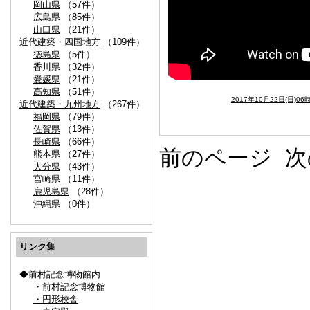
岡山県
（57件）
広島県
（85件）
山口県
（21件）
近代建築・四国地方
（109件）
徳島県
（5件）
香川県
（32件）
愛媛県
（21件）
高知県
（51件）
2017年10月22日(日)06
近代建築・九州地方
（267件）
福岡県
（79件）
佐賀県
（13件）
長崎県
（66件）
前のページ
次
熊本県
（27件）
大分県
（43件）
宮崎県
（11件）
鹿児島県
（28件）
沖縄県
（0件）
リンク集
◆前村記念博物館内
・前村記念博物館
・円形校舎