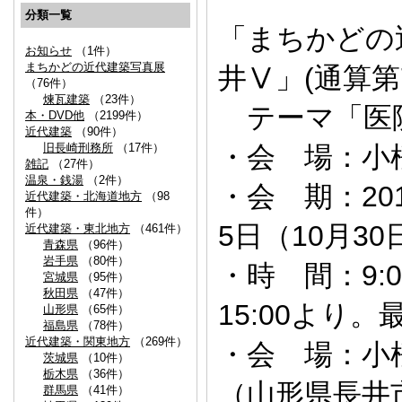
分類一覧
「まちかどの
お知らせ
（1件）
まちかどの近代建築写真展
井Ⅴ」(通算第
（76件）
煉瓦建築
（23件）
テーマ「医
本・DVD他
（2199件）
近代建築
（90件）
旧長崎刑務所
（17件）
・会 場：小
雑記
（27件）
温泉・銭湯
（2件）
・会 期：201
近代建築・北海道地方
（98
件）
5日（10月3
近代建築・東北地方
（461件）
青森県
（96件）
岩手県
（80件）
・時 間：9:0
宮城県
（95件）
秋田県
（47件）
15:00より。
山形県
（65件）
福島県
（78件）
近代建築・関東地方
（269件）
・会 場：小
茨城県
（10件）
栃木県
（36件）
（山形県長井市
群馬県
（41件）