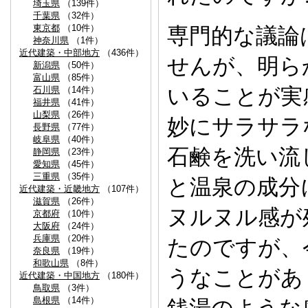
埼玉県
（139件）
千葉県
（32件）
東京都
（10件）
専門的な議論
神奈川県
（1件）
近代建築・中部地方
（436件）
せんが、明ら
新潟県
（50件）
富山県
（85件）
いることが実
石川県
（14件）
福井県
（41件）
山梨県
（26件）
妙にサラサラ
長野県
（77件）
岐阜県
（40件）
石鹸を洗い流
静岡県
（23件）
愛知県
（45件）
三重県
（35件）
と温泉の成分
近代建築・近畿地方
（107件）
滋賀県
（26件）
ヌルヌル感が
京都府
（10件）
大阪府
（24件）
兵庫県
（20件）
たのですが、
奈良県
（19件）
和歌山県
（8件）
うなことがあ
近代建築・中国地方
（180件）
鳥取県
（3件）
島根県
（14件）