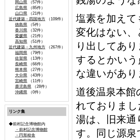
銭湯のような
岡山県
（57件）
広島県
（85件）
山口県
（21件）
塩素を加えて
近代建築・四国地方
（109件）
徳島県
（5件）
変化はない、
香川県
（32件）
愛媛県
（21件）
高知県
（51件）
り出してあり
近代建築・九州地方
（267件）
福岡県
（79件）
するとかいう
佐賀県
（13件）
長崎県
（66件）
熊本県
（27件）
な違いがあり
大分県
（43件）
宮崎県
（11件）
鹿児島県
（28件）
道後温泉本館
沖縄県
（0件）
れておりまし
リンク集
湯は、旧来通
◆前村記念博物館内
・前村記念博物館
す。同じ源泉
・円形校舎