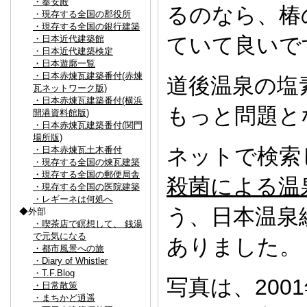
・奉安殿
るのなら、椿
・現存する全国の郡役所
・現存する全国の銀行建築
ていて良いで
・日本近代建築館
・日本近代建築検定
・日本遊廓一覧
・日本赤煉瓦建築番付(赤煉
道後温泉の塩
瓦ネットワーク版)
・日本赤煉瓦建築番付(横浜
もっと問題と
開港資料館版)
・日本赤煉瓦建築番付(関門
場所版)
ネットで検索
・日本赤煉瓦土木番付
・現存する全国の煉瓦建築
・現存する全国の郵便局舎
殺菌による温
・現存する全国の医院建築
・レギーネは何処へ
う、日本温泉
◆外部
・喫茶店で瞑想して、 銭湯
で元気になる
ありました。
・都市風景への旅
・Diary of Whistler
・T.F.Blog
写真は、200
・日常散策
・まちかど逍遥