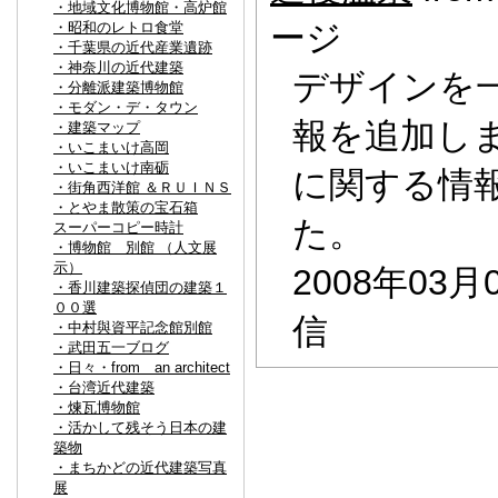
・地域文化博物館・高炉館
ージ
・昭和のレトロ食堂
・千葉県の近代産業遺跡
・神奈川の近代建築
デザインを
・分離派建築博物館
・モダン・デ・タウン
報を追加し
・建築マップ
・いこまいけ高岡
・いこまいけ南砺
に関する情
・街角西洋館 ＆ＲＵＩＮＳ
・とやま散策の宝石箱
た。
スーパーコピー時計
・博物館 別館 （人文展
示）
2008年03月
・香川建築探偵団の建築１
００選
信
・中村與資平記念館別館
・武田五一ブログ
・日々・from an architect
・台湾近代建築
・煉瓦博物館
・活かして残そう日本の建
築物
・まちかどの近代建築写真
展