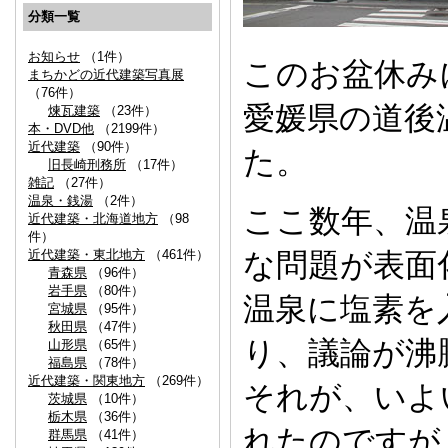
分類一覧
お知らせ
（1件）
このお盆休み
まちかどの近代建築写真展
（76件）
愛媛県の道後
煉瓦建築
（23件）
本・DVD他
（2199件）
近代建築
（90件）
た。
旧長崎刑務所
（17件）
雑記
（27件）
温泉・銭湯
（2件）
ここ数年、温
近代建築・北海道地方
（98
件）
近代建築・東北地方
（461件）
な問題が表面
青森県
（96件）
岩手県
（80件）
温泉に塩素を
宮城県
（95件）
秋田県
（47件）
り、議論が沸
山形県
（65件）
福島県
（78件）
近代建築・関東地方
（269件）
それが、いよ
茨城県
（10件）
栃木県
（36件）
れたのですが
群馬県
（41件）