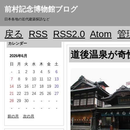
前村記念博物館ブログ
日本各地の近代建築探訪など
戻る
RSS
RSS2.0
Atom
管
カレンダー
道後温泉が奇
2026年6月
日
月
火
水
木
金
土
-
1
2
3
4
5
6
7
8
9
10
11
12
13
14
15
16
17
18
19
20
21
22
23
24
25
26
27
28
29
30
-
-
-
-
-
-
-
-
-
-
-
前の月
次の月