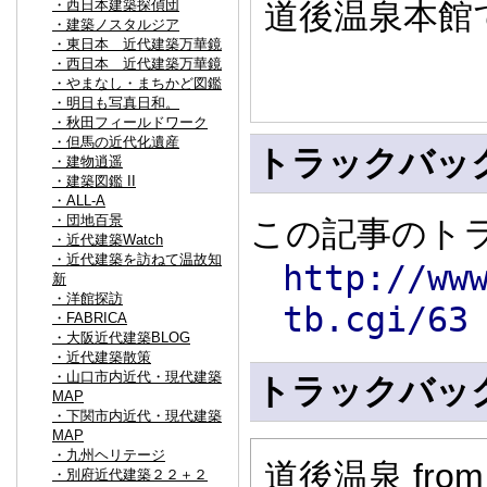
・西日本建築探偵団
道後温泉本館
・建築ノスタルジア
・東日本 近代建築万華鏡
・西日本 近代建築万華鏡
・やまなし・まちかど図鑑
・明日も写真日和。
・秋田フィールドワーク
・但馬の近代化遺産
トラックバッ
・建物逍遥
・建築図鑑 II
・ALL-A
・団地百景
この記事のトラ
・近代建築Watch
・近代建築を訪ねて温故知
http://ww
新
・洋館探訪
tb.cgi/63
・FABRICA
・大阪近代建築BLOG
・近代建築散策
・山口市内近代・現代建築
トラックバッ
MAP
・下関市内近代・現代建築
MAP
・九州ヘリテージ
道後温泉
fr
・別府近代建築２２＋２