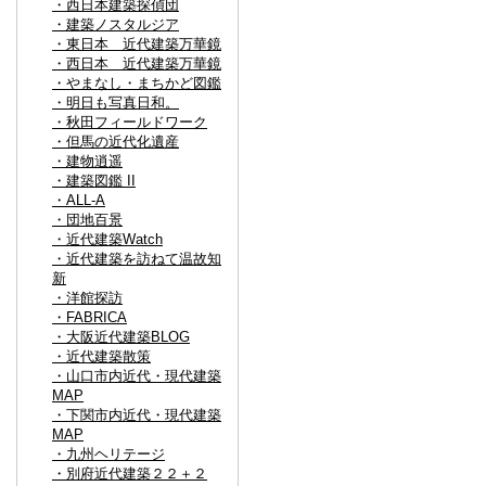
・西日本建築探偵団
・建築ノスタルジア
・東日本 近代建築万華鏡
・西日本 近代建築万華鏡
・やまなし・まちかど図鑑
・明日も写真日和。
・秋田フィールドワーク
・但馬の近代化遺産
・建物逍遥
・建築図鑑 II
・ALL-A
・団地百景
・近代建築Watch
・近代建築を訪ねて温故知
新
・洋館探訪
・FABRICA
・大阪近代建築BLOG
・近代建築散策
・山口市内近代・現代建築
MAP
・下関市内近代・現代建築
MAP
・九州ヘリテージ
・別府近代建築２２＋２