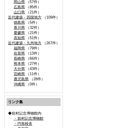
岡山県
（57件）
広島県
（85件）
山口県
（21件）
近代建築・四国地方
（109件）
徳島県
（5件）
香川県
（32件）
愛媛県
（21件）
高知県
（51件）
近代建築・九州地方
（267件）
福岡県
（79件）
佐賀県
（13件）
長崎県
（66件）
熊本県
（27件）
大分県
（43件）
宮崎県
（11件）
鹿児島県
（28件）
沖縄県
（0件）
リンク集
◆前村記念博物館内
・前村記念博物館
・円形校舎