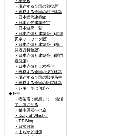
・奉安殿
・現存する全国の郡役所
・現存する全国の銀行建築
・日本近代建築館
・日本近代建築検定
・日本遊廓一覧
・日本赤煉瓦建築番付(赤煉
瓦ネットワーク版)
・日本赤煉瓦建築番付(横浜
開港資料館版)
・日本赤煉瓦建築番付(関門
場所版)
・日本赤煉瓦土木番付
・現存する全国の煉瓦建築
・現存する全国の郵便局舎
・現存する全国の医院建築
・レギーネは何処へ
◆外部
・喫茶店で瞑想して、 銭湯
で元気になる
・都市風景への旅
・Diary of Whistler
・T.F.Blog
・日常散策
・まちかど逍遥