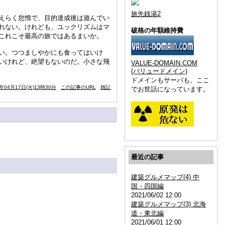
旅先銭湯2
えらく怠惰で、目的達成後は遊んでい
れない。けれども、ユックリズムはマ
破格の年額維持費
これこそ最高の旅ではあるまいか。
い。つつましやかにも食ってはいけ
いけれど、絶望もないのだ。小さな飛
VALUE-DOMAIN.COM
(バリュードメイン)
ドメインもサーバも、ここ
2年04月17日(火)13時30分
この記事のURL
雑記
でお世話になっています。
最近の記事
建築グルメマップ(4) 中
国・四国編
2021/06/02 12:00
建築グルメマップ(3) 北海
道・東北編
2021/06/01 12:00