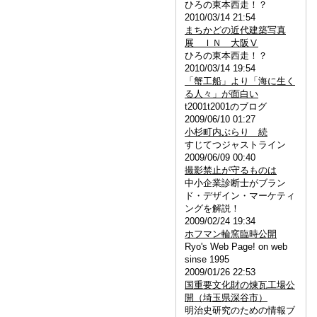
ひろの東本西走！？
2010/03/14 21:54
まちかどの近代建築写真
展 ＩＮ 大阪Ⅴ
ひろの東本西走！？
2010/03/14 19:54
「蟹工船」より「海に生く
る人々」が面白い
t2001t2001のブログ
2009/06/10 01:27
小杉町内ぶらり 続
すじてつジャストライン
2009/06/09 00:40
撮影禁止が守るものは
中小企業診断士がブラン
ド・デザイン・マーケティ
ングを解説！
2009/02/24 19:34
ホフマン輪窯臨時公開
Ryo's Web Page! on web
sinse 1995
2009/01/26 22:53
国重要文化財の煉瓦工場公
開（埼玉県深谷市）
明治史研究のための情報ブ