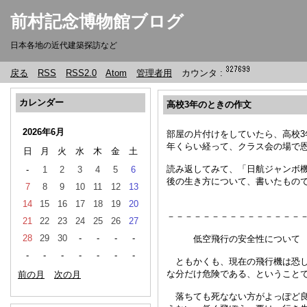
前村記念博物館ブログ
日本各地の近代建築探訪など
戻る
RSS
RSS2.0
Atom
管理者用
カウンタ :
カレンダー
高校3年のときの作文
2026年6月
部屋の片付けをしていたら、高校3
年くらい経って、クラス会の場で
日
月
火
水
木
金
土
読み返してみて、「日航ジャンボ
-
1
2
3
4
5
6
後の生き方について、書いたもの
7
8
9
10
11
12
13
14
15
16
17
18
19
20
－－－－－－－－－－－－－－－
21
22
23
24
25
26
27
28
29
30
-
-
-
-
低空飛行の安全性について
-
-
-
-
-
-
-
ともかくも、現在の飛行機は恐し
な分だけ危険である、ということ
前の月
次の月
落ちても死なない方がよっぽど良