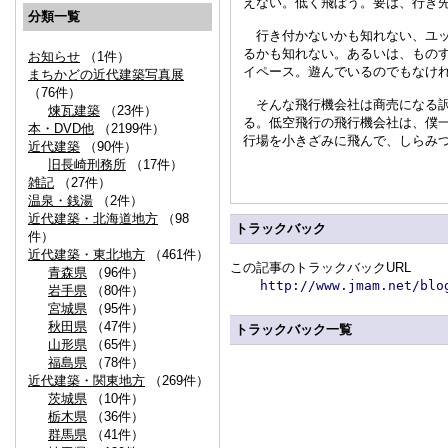
えない。低く飛ぼう。要は、行き
分類一覧
行き付かないかも知れない、ユッ
るかも知れない。あるいは、もの
お知らせ
（1件）
イペース。遊んでいるのでもなけ
まちかどの近代建築写真展
（76件）
そんな飛行機会社は商売になる訳
煉瓦建築
（23件）
る。低空飛行の飛行機会社は、僕
本・DVD他
（2199件）
行場を小きざみに飛んで、しらみ
近代建築
（90件）
旧長崎刑務所
（17件）
雑記
（27件）
温泉・銭湯
（2件）
近代建築・北海道地方
（98
トラックバック
件）
近代建築・東北地方
（461件）
この記事のトラックバックURL
青森県
（96件）
http://www.jmam.net/blo
岩手県
（80件）
宮城県
（95件）
秋田県
（47件）
トラックバック一覧
山形県
（65件）
福島県
（78件）
近代建築・関東地方
（269件）
茨城県
（10件）
栃木県
（36件）
群馬県
（41件）