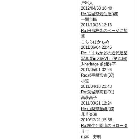
戸出人
2012/04/30 18:40
Re:宮城県気仙沼(46)
一関市民
2011/10/23 12:13
Re:円形校舎のページに加
筆
こちらはかもめ
2011/06/04 22:45
Re:「まちかどの近代建築
写真展in大阪VI」(第21回)
J-heritage 前畑洋平
2011/05/01 02:26
Re:岩手県宮古(37)
小道
2011/04/18 21:43
Re:茨城県高萩(01)
高萩高子
2011/03/21 12:24
Re:山梨県韮崎(03)
凡苦楽庵
2010/12/21 15:58
Re:桐生と岡山の旧ロータ
リー
山本 芳明