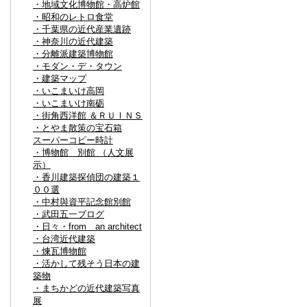
・地域文化博物館・高炉館
・昭和のレトロ食堂
・千葉県の近代産業遺跡
・神奈川の近代建築
・分離派建築博物館
・モダン・デ・タウン
・建築マップ
・いこまいけ高岡
・いこまいけ南砺
・街角西洋館 ＆ＲＵＩＮＳ
・とやま散策の宝石箱
スーパーコピー時計
・博物館 別館 （人文展
示）
・香川建築探偵団の建築１
００選
・中村與資平記念館別館
・武田五一ブログ
・日々・from an architect
・台湾近代建築
・煉瓦博物館
・活かして残そう日本の建
築物
・まちかどの近代建築写真
展