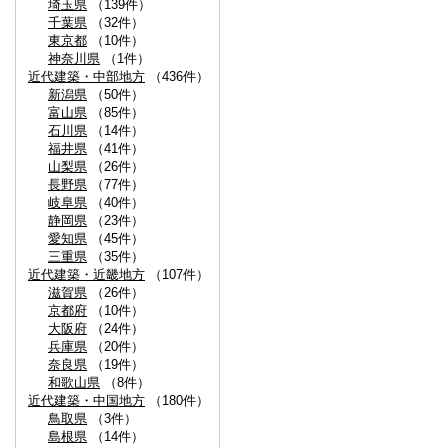
埼玉県
（139件）
千葉県
（32件）
東京都
（10件）
神奈川県
（1件）
近代建築・中部地方
（436件）
新潟県
（50件）
富山県
（85件）
石川県
（14件）
福井県
（41件）
山梨県
（26件）
長野県
（77件）
岐阜県
（40件）
静岡県
（23件）
愛知県
（45件）
三重県
（35件）
近代建築・近畿地方
（107件）
滋賀県
（26件）
京都府
（10件）
大阪府
（24件）
兵庫県
（20件）
奈良県
（19件）
和歌山県
（8件）
近代建築・中国地方
（180件）
鳥取県
（3件）
島根県
（14件）