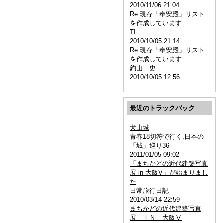
2010/11/06 21:04
Re:現存「奉安殿」リスト
を作成しています
TI
2010/10/05 21:14
Re:現存「奉安殿」リスト
を作成しています
釣山 史
2010/10/05 12:56
最近のトラックバック
犬山城
青春18切符で行く,日本の
「城」巡り36
2011/01/05 09:02
「まちかどの近代建築写真
展 in 大阪V」が始まりまし
た
日常旅行日記
2010/03/14 22:59
まちかどの近代建築写真
展 ＩＮ 大阪Ⅴ