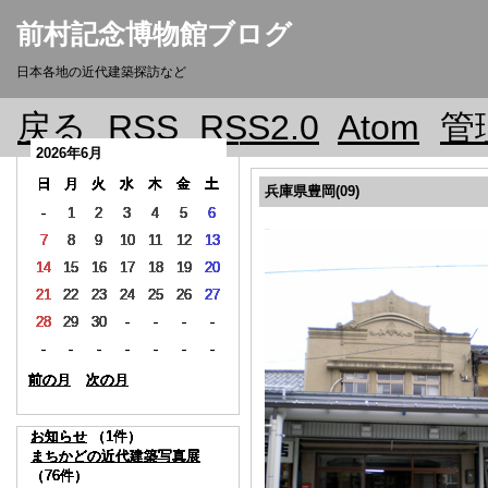
前村記念博物館ブログ
日本各地の近代建築探訪など
戻る
RSS
RSS2.0
Atom
管
2026年6月
2026年6月
2026年6月
2026年6月
2026年6月
2026年6月
2026年6月
2026年6月
2026年6月
日
日
日
日
日
日
日
日
日
月
月
月
月
月
月
月
月
月
火
火
火
火
火
火
火
火
火
水
水
水
水
水
水
水
水
水
木
木
木
木
木
木
木
木
木
金
金
金
金
金
金
金
金
金
土
土
土
土
土
土
土
土
土
兵庫県豊岡(09)
-
-
-
-
-
-
-
-
-
1
1
1
1
1
1
1
1
1
2
2
2
2
2
2
2
2
2
3
3
3
3
3
3
3
3
3
4
4
4
4
4
4
4
4
4
5
5
5
5
5
5
5
5
5
6
6
6
6
6
6
6
6
6
7
7
7
7
7
7
7
7
7
8
8
8
8
8
8
8
8
8
9
9
9
9
9
9
9
9
9
10
10
10
10
10
10
10
10
10
11
11
11
11
11
11
11
11
11
12
12
12
12
12
12
12
12
12
13
13
13
13
13
13
13
13
13
14
14
14
14
14
14
14
14
14
15
15
15
15
15
15
15
15
15
16
16
16
16
16
16
16
16
16
17
17
17
17
17
17
17
17
17
18
18
18
18
18
18
18
18
18
19
19
19
19
19
19
19
19
19
20
20
20
20
20
20
20
20
20
21
21
21
21
21
21
21
21
21
22
22
22
22
22
22
22
22
22
23
23
23
23
23
23
23
23
23
24
24
24
24
24
24
24
24
24
25
25
25
25
25
25
25
25
25
26
26
26
26
26
26
26
26
26
27
27
27
27
27
27
27
27
27
28
28
28
28
28
28
28
28
28
29
29
29
29
29
29
29
29
29
30
30
30
30
30
30
30
30
30
-
-
-
-
-
-
-
-
-
-
-
-
-
-
-
-
-
-
-
-
-
-
-
-
-
-
-
-
-
-
-
-
-
-
-
-
-
-
-
-
-
-
-
-
-
-
-
-
-
-
-
-
-
-
-
-
-
-
-
-
-
-
-
-
-
-
-
-
-
-
-
-
-
-
-
-
-
-
-
-
-
-
-
-
-
-
-
-
-
-
-
-
-
-
-
-
-
-
-
前の月
前の月
前の月
前の月
前の月
前の月
前の月
前の月
前の月
次の月
次の月
次の月
次の月
次の月
次の月
次の月
次の月
次の月
お知らせ
お知らせ
お知らせ
お知らせ
お知らせ
お知らせ
お知らせ
お知らせ
お知らせ
（1件）
（1件）
（1件）
（1件）
（1件）
（1件）
（1件）
（1件）
（1件）
まちかどの近代建築写真展
まちかどの近代建築写真展
まちかどの近代建築写真展
まちかどの近代建築写真展
まちかどの近代建築写真展
まちかどの近代建築写真展
まちかどの近代建築写真展
まちかどの近代建築写真展
まちかどの近代建築写真展
（76件）
（76件）
（76件）
（76件）
（76件）
（76件）
（76件）
（76件）
（76件）