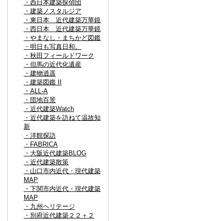
・西日本建築探偵団
・建築ノスタルジア
・東日本 近代建築万華鏡
・西日本 近代建築万華鏡
・やまなし・まちかど図鑑
・明日も写真日和。
・秋田フィールドワーク
・但馬の近代化遺産
・建物逍遥
・建築図鑑 II
・ALL-A
・団地百景
・近代建築Watch
・近代建築を訪ねて温故知
新
・洋館探訪
・FABRICA
・大阪近代建築BLOG
・近代建築散策
・山口市内近代・現代建築
MAP
・下関市内近代・現代建築
MAP
・九州ヘリテージ
・別府近代建築２２＋２