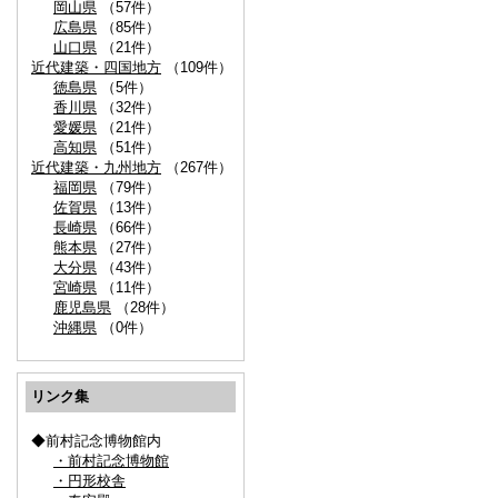
岡山県
（57件）
広島県
（85件）
山口県
（21件）
近代建築・四国地方
（109件）
徳島県
（5件）
香川県
（32件）
愛媛県
（21件）
高知県
（51件）
近代建築・九州地方
（267件）
福岡県
（79件）
佐賀県
（13件）
長崎県
（66件）
熊本県
（27件）
大分県
（43件）
宮崎県
（11件）
鹿児島県
（28件）
沖縄県
（0件）
リンク集
◆前村記念博物館内
・前村記念博物館
・円形校舎