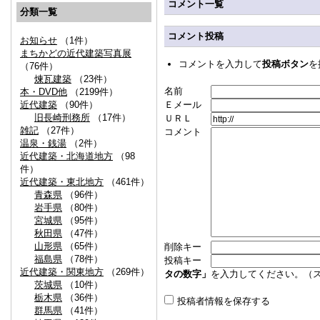
コメント一覧
分類一覧
コメント投稿
お知らせ
（1件）
まちかどの近代建築写真展
コメントを入力して
投稿ボタン
を
（76件）
煉瓦建築
（23件）
名前
本・DVD他
（2199件）
近代建築
（90件）
Ｅメール
旧長崎刑務所
（17件）
ＵＲＬ
雑記
（27件）
コメント
温泉・銭湯
（2件）
近代建築・北海道地方
（98
件）
近代建築・東北地方
（461件）
青森県
（96件）
岩手県
（80件）
宮城県
（95件）
秋田県
（47件）
山形県
（65件）
削除キー
福島県
（78件）
投稿キー
近代建築・関東地方
（269件）
タの数字」
を入力してください。（
茨城県
（10件）
栃木県
（36件）
投稿者情報を保存する
群馬県
（41件）