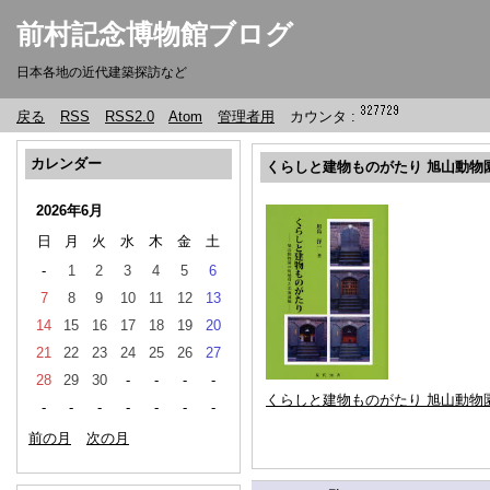
前村記念博物館ブログ
日本各地の近代建築探訪など
戻る
RSS
RSS2.0
Atom
管理者用
カウンタ :
カレンダー
くらしと建物ものがたり 旭山動物
2026年6月
日
月
火
水
木
金
土
-
1
2
3
4
5
6
7
8
9
10
11
12
13
14
15
16
17
18
19
20
21
22
23
24
25
26
27
28
29
30
-
-
-
-
くらしと建物ものがたり 旭山動物
-
-
-
-
-
-
-
前の月
次の月