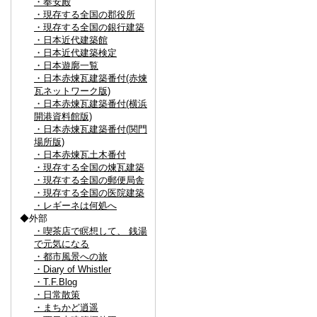
・奉安殿
・現存する全国の郡役所
・現存する全国の銀行建築
・日本近代建築館
・日本近代建築検定
・日本遊廓一覧
・日本赤煉瓦建築番付(赤煉
瓦ネットワーク版)
・日本赤煉瓦建築番付(横浜
開港資料館版)
・日本赤煉瓦建築番付(関門
場所版)
・日本赤煉瓦土木番付
・現存する全国の煉瓦建築
・現存する全国の郵便局舎
・現存する全国の医院建築
・レギーネは何処へ
◆外部
・喫茶店で瞑想して、 銭湯
で元気になる
・都市風景への旅
・Diary of Whistler
・T.F.Blog
・日常散策
・まちかど逍遥