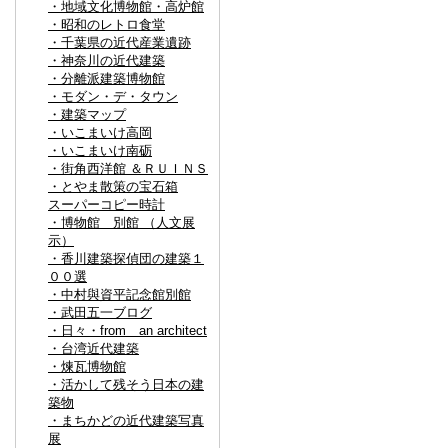
・地域文化博物館・高炉館
・昭和のレトロ食堂
・千葉県の近代産業遺跡
・神奈川の近代建築
・分離派建築博物館
・モダン・デ・タウン
・建築マップ
・いこまいけ高岡
・いこまいけ南砺
・街角西洋館 ＆ＲＵＩＮＳ
・とやま散策の宝石箱
スーパーコピー時計
・博物館 別館 （人文展
示）
・香川建築探偵団の建築１
００選
・中村與資平記念館別館
・武田五一ブログ
・日々・from an architect
・台湾近代建築
・煉瓦博物館
・活かして残そう日本の建
築物
・まちかどの近代建築写真
展