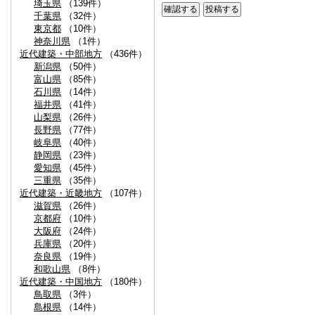
埼玉県
（139件）
千葉県
（32件）
東京都
（10件）
神奈川県
（1件）
近代建築・中部地方
（436件）
新潟県
（50件）
富山県
（85件）
石川県
（14件）
福井県
（41件）
山梨県
（26件）
長野県
（77件）
岐阜県
（40件）
静岡県
（23件）
愛知県
（45件）
三重県
（35件）
近代建築・近畿地方
（107件）
滋賀県
（26件）
京都府
（10件）
大阪府
（24件）
兵庫県
（20件）
奈良県
（19件）
和歌山県
（8件）
近代建築・中国地方
（180件）
鳥取県
（3件）
島根県
（14件）