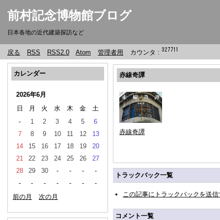
前村記念博物館ブログ
日本各地の近代建築探訪など
戻る
RSS
RSS2.0
Atom
管理者用
カウンタ :
カレンダー
赤線奇譚
2026年6月
日
月
火
水
木
金
土
-
1
2
3
4
5
6
赤線奇譚
7
8
9
10
11
12
13
14
15
16
17
18
19
20
21
22
23
24
25
26
27
28
29
30
-
-
-
-
トラックバック一覧
-
-
-
-
-
-
-
この記事にトラックバックを送信
前の月
次の月
コメント一覧