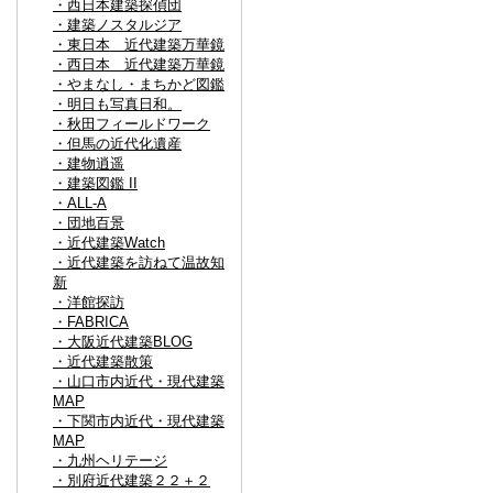
・西日本建築探偵団
・建築ノスタルジア
・東日本 近代建築万華鏡
・西日本 近代建築万華鏡
・やまなし・まちかど図鑑
・明日も写真日和。
・秋田フィールドワーク
・但馬の近代化遺産
・建物逍遥
・建築図鑑 II
・ALL-A
・団地百景
・近代建築Watch
・近代建築を訪ねて温故知
新
・洋館探訪
・FABRICA
・大阪近代建築BLOG
・近代建築散策
・山口市内近代・現代建築
MAP
・下関市内近代・現代建築
MAP
・九州ヘリテージ
・別府近代建築２２＋２