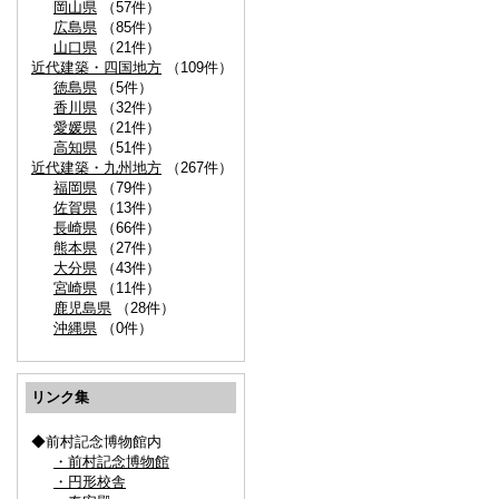
岡山県
（57件）
広島県
（85件）
山口県
（21件）
近代建築・四国地方
（109件）
徳島県
（5件）
香川県
（32件）
愛媛県
（21件）
高知県
（51件）
近代建築・九州地方
（267件）
福岡県
（79件）
佐賀県
（13件）
長崎県
（66件）
熊本県
（27件）
大分県
（43件）
宮崎県
（11件）
鹿児島県
（28件）
沖縄県
（0件）
リンク集
◆前村記念博物館内
・前村記念博物館
・円形校舎