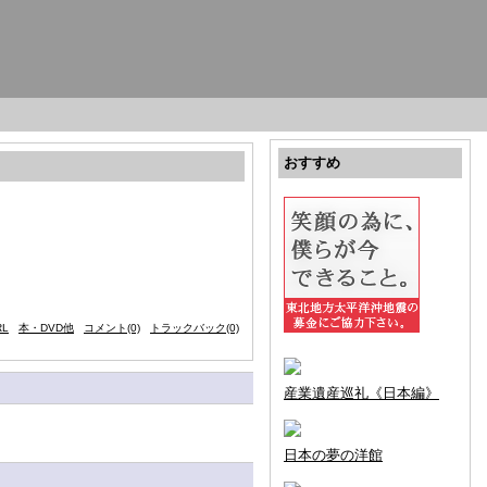
おすすめ
L
本・DVD他
コメント(0)
トラックバック(0)
産業遺産巡礼《日本編》
日本の夢の洋館