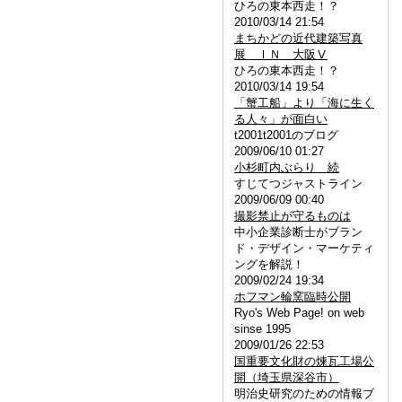
ひろの東本西走！？
2010/03/14 21:54
まちかどの近代建築写真
展 ＩＮ 大阪Ⅴ
ひろの東本西走！？
2010/03/14 19:54
「蟹工船」より「海に生く
る人々」が面白い
t2001t2001のブログ
2009/06/10 01:27
小杉町内ぶらり 続
すじてつジャストライン
2009/06/09 00:40
撮影禁止が守るものは
中小企業診断士がブラン
ド・デザイン・マーケティ
ングを解説！
2009/02/24 19:34
ホフマン輪窯臨時公開
Ryo's Web Page! on web
sinse 1995
2009/01/26 22:53
国重要文化財の煉瓦工場公
開（埼玉県深谷市）
明治史研究のための情報ブ