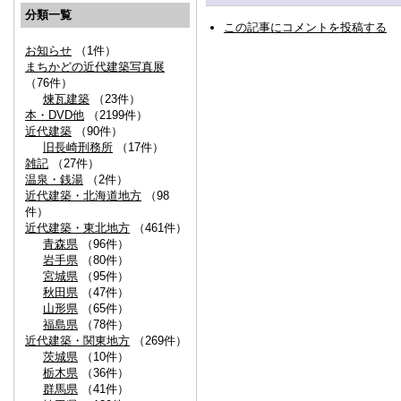
分類一覧
この記事にコメントを投稿する
お知らせ
（1件）
まちかどの近代建築写真展
（76件）
煉瓦建築
（23件）
本・DVD他
（2199件）
近代建築
（90件）
旧長崎刑務所
（17件）
雑記
（27件）
温泉・銭湯
（2件）
近代建築・北海道地方
（98
件）
近代建築・東北地方
（461件）
青森県
（96件）
岩手県
（80件）
宮城県
（95件）
秋田県
（47件）
山形県
（65件）
福島県
（78件）
近代建築・関東地方
（269件）
茨城県
（10件）
栃木県
（36件）
群馬県
（41件）