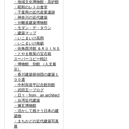
・地域文化博物館・高炉館
・昭和のレトロ食堂
・千葉県の近代産業遺跡
・神奈川の近代建築
・分離派建築博物館
・モダン・デ・タウン
・建築マップ
・いこまいけ高岡
・いこまいけ南砺
・街角西洋館 ＆ＲＵＩＮＳ
・とやま散策の宝石箱
スーパーコピー時計
・博物館 別館 （人文展
示）
・香川建築探偵団の建築１
００選
・中村與資平記念館別館
・武田五一ブログ
・日々・from an architect
・台湾近代建築
・煉瓦博物館
・活かして残そう日本の建
築物
・まちかどの近代建築写真
展