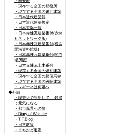
・奉安殿
・現存する全国の郡役所
・現存する全国の銀行建築
・日本近代建築館
・日本近代建築検定
・日本遊廓一覧
・日本赤煉瓦建築番付(赤煉
瓦ネットワーク版)
・日本赤煉瓦建築番付(横浜
開港資料館版)
・日本赤煉瓦建築番付(関門
場所版)
・日本赤煉瓦土木番付
・現存する全国の煉瓦建築
・現存する全国の郵便局舎
・現存する全国の医院建築
・レギーネは何処へ
◆外部
・喫茶店で瞑想して、 銭湯
で元気になる
・都市風景への旅
・Diary of Whistler
・T.F.Blog
・日常散策
・まちかど逍遥