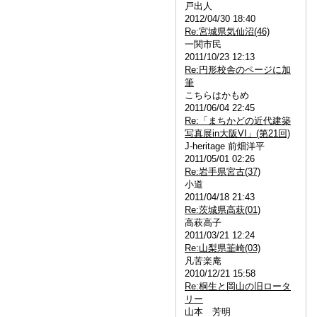
戸出人
2012/04/30 18:40
Re:宮城県気仙沼(46)
一関市民
2011/10/23 12:13
Re:円形校舎のページに加
筆
こちらはかもめ
2011/06/04 22:45
Re:「まちかどの近代建築
写真展in大阪VI」(第21回)
J-heritage 前畑洋平
2011/05/01 02:26
Re:岩手県宮古(37)
小道
2011/04/18 21:43
Re:茨城県高萩(01)
高萩高子
2011/03/21 12:24
Re:山梨県韮崎(03)
凡苦楽庵
2010/12/21 15:58
Re:桐生と岡山の旧ロータ
リー
山本 芳明