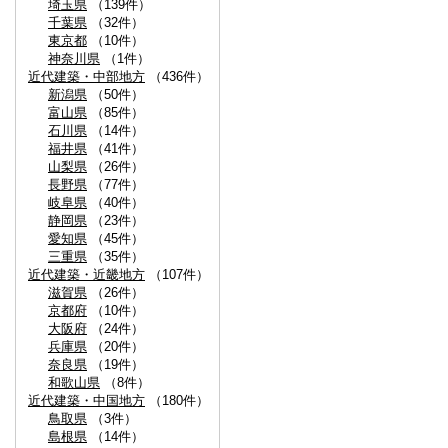
埼玉県
（139件）
千葉県
（32件）
東京都
（10件）
神奈川県
（1件）
近代建築・中部地方
（436件）
新潟県
（50件）
富山県
（85件）
石川県
（14件）
福井県
（41件）
山梨県
（26件）
長野県
（77件）
岐阜県
（40件）
静岡県
（23件）
愛知県
（45件）
三重県
（35件）
近代建築・近畿地方
（107件）
滋賀県
（26件）
京都府
（10件）
大阪府
（24件）
兵庫県
（20件）
奈良県
（19件）
和歌山県
（8件）
近代建築・中国地方
（180件）
鳥取県
（3件）
島根県
（14件）