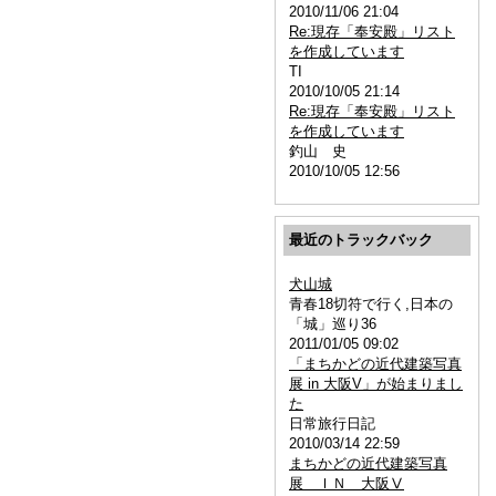
2010/11/06 21:04
Re:現存「奉安殿」リスト
を作成しています
TI
2010/10/05 21:14
Re:現存「奉安殿」リスト
を作成しています
釣山 史
2010/10/05 12:56
最近のトラックバック
犬山城
青春18切符で行く,日本の
「城」巡り36
2011/01/05 09:02
「まちかどの近代建築写真
展 in 大阪V」が始まりまし
た
日常旅行日記
2010/03/14 22:59
まちかどの近代建築写真
展 ＩＮ 大阪Ⅴ