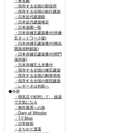
・奉安殿
・現存する全国の郡役所
・現存する全国の銀行建築
・日本近代建築館
・日本近代建築検定
・日本遊廓一覧
・日本赤煉瓦建築番付(赤煉
瓦ネットワーク版)
・日本赤煉瓦建築番付(横浜
開港資料館版)
・日本赤煉瓦建築番付(関門
場所版)
・日本赤煉瓦土木番付
・現存する全国の煉瓦建築
・現存する全国の郵便局舎
・現存する全国の医院建築
・レギーネは何処へ
◆外部
・喫茶店で瞑想して、 銭湯
で元気になる
・都市風景への旅
・Diary of Whistler
・T.F.Blog
・日常散策
・まちかど逍遥