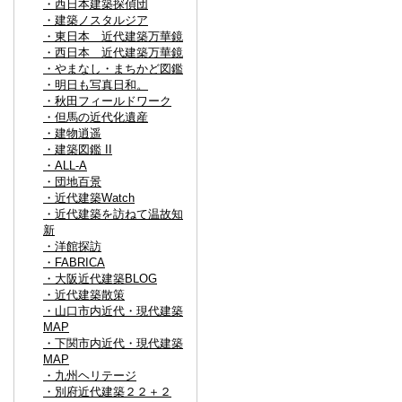
・西日本建築探偵団
・建築ノスタルジア
・東日本 近代建築万華鏡
・西日本 近代建築万華鏡
・やまなし・まちかど図鑑
・明日も写真日和。
・秋田フィールドワーク
・但馬の近代化遺産
・建物逍遥
・建築図鑑 II
・ALL-A
・団地百景
・近代建築Watch
・近代建築を訪ねて温故知
新
・洋館探訪
・FABRICA
・大阪近代建築BLOG
・近代建築散策
・山口市内近代・現代建築
MAP
・下関市内近代・現代建築
MAP
・九州ヘリテージ
・別府近代建築２２＋２