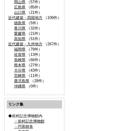
岡山県
（57件）
広島県
（85件）
山口県
（21件）
近代建築・四国地方
（109件）
徳島県
（5件）
香川県
（32件）
愛媛県
（21件）
高知県
（51件）
近代建築・九州地方
（267件）
福岡県
（79件）
佐賀県
（13件）
長崎県
（66件）
熊本県
（27件）
大分県
（43件）
宮崎県
（11件）
鹿児島県
（28件）
沖縄県
（0件）
リンク集
◆前村記念博物館内
・前村記念博物館
・円形校舎