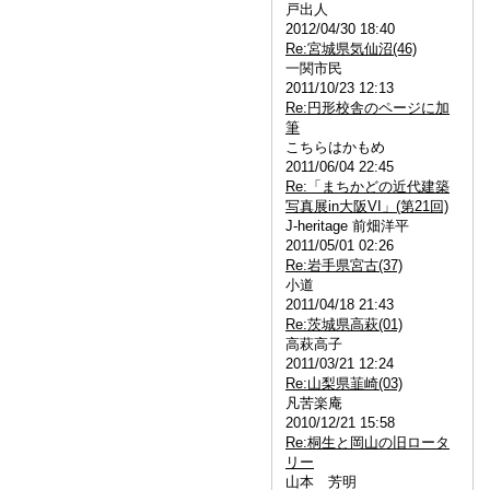
戸出人
2012/04/30 18:40
Re:宮城県気仙沼(46)
一関市民
2011/10/23 12:13
Re:円形校舎のページに加
筆
こちらはかもめ
2011/06/04 22:45
Re:「まちかどの近代建築
写真展in大阪VI」(第21回)
J-heritage 前畑洋平
2011/05/01 02:26
Re:岩手県宮古(37)
小道
2011/04/18 21:43
Re:茨城県高萩(01)
高萩高子
2011/03/21 12:24
Re:山梨県韮崎(03)
凡苦楽庵
2010/12/21 15:58
Re:桐生と岡山の旧ロータ
リー
山本 芳明