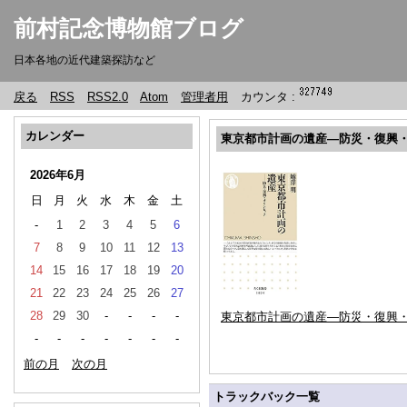
前村記念博物館ブログ
日本各地の近代建築探訪など
戻る
RSS
RSS2.0
Atom
管理者用
カウンタ :
カレンダー
東京都市計画の遺産―防災・復興
2026年6月
日
月
火
水
木
金
土
-
1
2
3
4
5
6
7
8
9
10
11
12
13
14
15
16
17
18
19
20
21
22
23
24
25
26
27
28
29
30
-
-
-
-
東京都市計画の遺産―防災・復興
-
-
-
-
-
-
-
前の月
次の月
トラックバック一覧