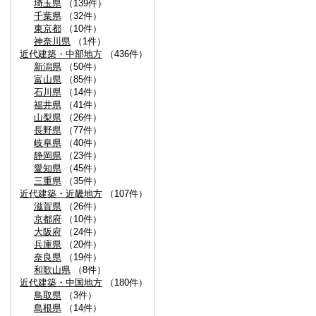
埼玉県
（139件）
千葉県
（32件）
東京都
（10件）
神奈川県
（1件）
近代建築・中部地方
（436件）
新潟県
（50件）
富山県
（85件）
石川県
（14件）
福井県
（41件）
山梨県
（26件）
長野県
（77件）
岐阜県
（40件）
静岡県
（23件）
愛知県
（45件）
三重県
（35件）
近代建築・近畿地方
（107件）
滋賀県
（26件）
京都府
（10件）
大阪府
（24件）
兵庫県
（20件）
奈良県
（19件）
和歌山県
（8件）
近代建築・中国地方
（180件）
鳥取県
（3件）
島根県
（14件）