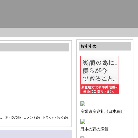
おすすめ
産業遺産巡礼《日本編》
L
本・DVD他
コメント(0)
トラックバック(0)
日本の夢の洋館