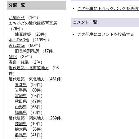
分類一覧
この記事にトラックバックを送信
お知らせ
（1件）
コメント一覧
まちかどの近代建築写真展
（76件）
この記事にコメントを投稿する
煉瓦建築
（23件）
本・DVD他
（2199件）
近代建築
（90件）
旧長崎刑務所
（17件）
雑記
（27件）
温泉・銭湯
（2件）
近代建築・北海道地方
（98
件）
近代建築・東北地方
（461件）
青森県
（96件）
岩手県
（80件）
宮城県
（95件）
秋田県
（47件）
山形県
（65件）
福島県
（78件）
近代建築・関東地方
（269件）
茨城県
（10件）
栃木県
（36件）
群馬県
（41件）