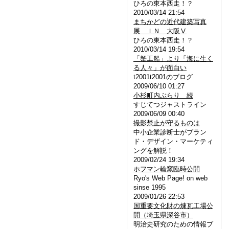
ひろの東本西走！？
2010/03/14 21:54
まちかどの近代建築写真
展 ＩＮ 大阪Ⅴ
ひろの東本西走！？
2010/03/14 19:54
「蟹工船」より「海に生く
る人々」が面白い
t2001t2001のブログ
2009/06/10 01:27
小杉町内ぶらり 続
すじてつジャストライン
2009/06/09 00:40
撮影禁止が守るものは
中小企業診断士がブラン
ド・デザイン・マーケティ
ングを解説！
2009/02/24 19:34
ホフマン輪窯臨時公開
Ryo's Web Page! on web
sinse 1995
2009/01/26 22:53
国重要文化財の煉瓦工場公
開（埼玉県深谷市）
明治史研究のための情報ブ