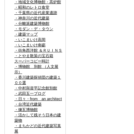
・地域文化博物館・高炉館
・昭和のレトロ食堂
・千葉県の近代産業遺跡
・神奈川の近代建築
・分離派建築博物館
・モダン・デ・タウン
・建築マップ
・いこまいけ高岡
・いこまいけ南砺
・街角西洋館 ＆ＲＵＩＮＳ
・とやま散策の宝石箱
スーパーコピー時計
・博物館 別館 （人文展
示）
・香川建築探偵団の建築１
００選
・中村與資平記念館別館
・武田五一ブログ
・日々・from an architect
・台湾近代建築
・煉瓦博物館
・活かして残そう日本の建
築物
・まちかどの近代建築写真
展