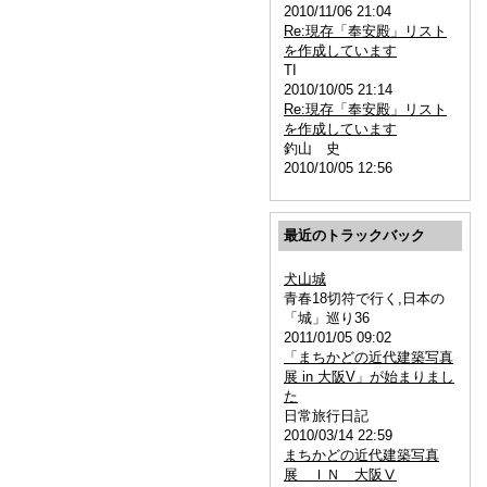
2010/11/06 21:04
Re:現存「奉安殿」リスト
を作成しています
TI
2010/10/05 21:14
Re:現存「奉安殿」リスト
を作成しています
釣山 史
2010/10/05 12:56
最近のトラックバック
犬山城
青春18切符で行く,日本の
「城」巡り36
2011/01/05 09:02
「まちかどの近代建築写真
展 in 大阪V」が始まりまし
た
日常旅行日記
2010/03/14 22:59
まちかどの近代建築写真
展 ＩＮ 大阪Ⅴ