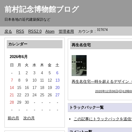
前村記念博物館ブログ
日本各地の近代建築探訪など
戻る
RSS
RSS2.0
Atom
管理者用
カウンタ :
カレンダー
再生名住宅
2026年6月
日
月
火
水
木
金
土
-
1
2
3
4
5
6
7
8
9
10
11
12
13
再生名住宅―時を超えるデザイン〈
14
15
16
17
18
19
20
2020年12月06日(日)12時0
21
22
23
24
25
26
27
28
29
30
-
-
-
-
トラックバック一覧
-
-
-
-
-
-
-
前の月
次の月
この記事にトラックバックを送信
コメント一覧