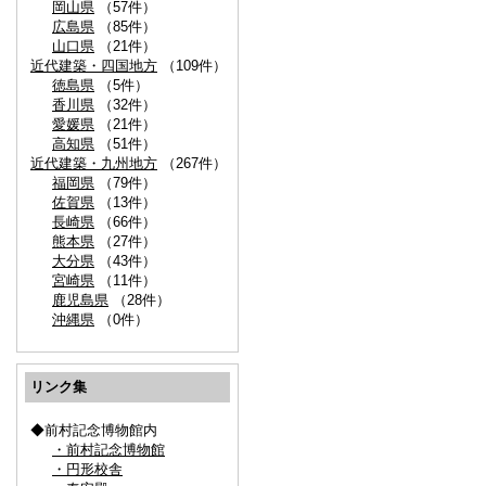
岡山県
（57件）
広島県
（85件）
山口県
（21件）
近代建築・四国地方
（109件）
徳島県
（5件）
香川県
（32件）
愛媛県
（21件）
高知県
（51件）
近代建築・九州地方
（267件）
福岡県
（79件）
佐賀県
（13件）
長崎県
（66件）
熊本県
（27件）
大分県
（43件）
宮崎県
（11件）
鹿児島県
（28件）
沖縄県
（0件）
リンク集
◆前村記念博物館内
・前村記念博物館
・円形校舎