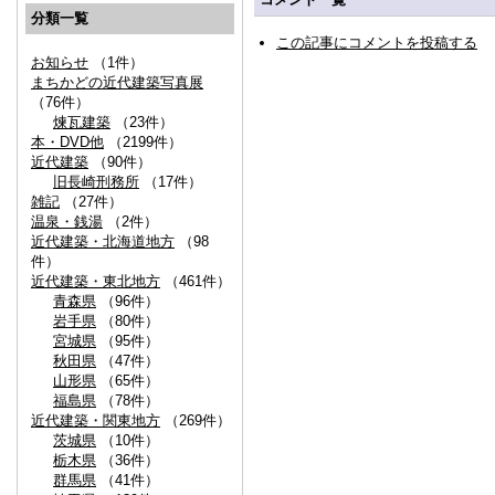
分類一覧
この記事にコメントを投稿する
お知らせ
（1件）
まちかどの近代建築写真展
（76件）
煉瓦建築
（23件）
本・DVD他
（2199件）
近代建築
（90件）
旧長崎刑務所
（17件）
雑記
（27件）
温泉・銭湯
（2件）
近代建築・北海道地方
（98
件）
近代建築・東北地方
（461件）
青森県
（96件）
岩手県
（80件）
宮城県
（95件）
秋田県
（47件）
山形県
（65件）
福島県
（78件）
近代建築・関東地方
（269件）
茨城県
（10件）
栃木県
（36件）
群馬県
（41件）