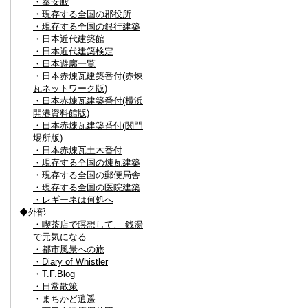
・奉安殿
・現存する全国の郡役所
・現存する全国の銀行建築
・日本近代建築館
・日本近代建築検定
・日本遊廓一覧
・日本赤煉瓦建築番付(赤煉
瓦ネットワーク版)
・日本赤煉瓦建築番付(横浜
開港資料館版)
・日本赤煉瓦建築番付(関門
場所版)
・日本赤煉瓦土木番付
・現存する全国の煉瓦建築
・現存する全国の郵便局舎
・現存する全国の医院建築
・レギーネは何処へ
◆外部
・喫茶店で瞑想して、 銭湯
で元気になる
・都市風景への旅
・Diary of Whistler
・T.F.Blog
・日常散策
・まちかど逍遥