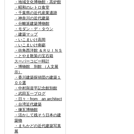
・地域文化博物館・高炉館
・昭和のレトロ食堂
・千葉県の近代産業遺跡
・神奈川の近代建築
・分離派建築博物館
・モダン・デ・タウン
・建築マップ
・いこまいけ高岡
・いこまいけ南砺
・街角西洋館 ＆ＲＵＩＮＳ
・とやま散策の宝石箱
スーパーコピー時計
・博物館 別館 （人文展
示）
・香川建築探偵団の建築１
００選
・中村與資平記念館別館
・武田五一ブログ
・日々・from an architect
・台湾近代建築
・煉瓦博物館
・活かして残そう日本の建
築物
・まちかどの近代建築写真
展