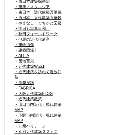
・西日本建築探偵団
・建築ノスタルジア
・東日本 近代建築万華鏡
・西日本 近代建築万華鏡
・やまなし・まちかど図鑑
・明日も写真日和。
・秋田フィールドワーク
・但馬の近代化遺産
・建物逍遥
・建築図鑑 II
・ALL-A
・団地百景
・近代建築Watch
・近代建築を訪ねて温故知
新
・洋館探訪
・FABRICA
・大阪近代建築BLOG
・近代建築散策
・山口市内近代・現代建築
MAP
・下関市内近代・現代建築
MAP
・九州ヘリテージ
・別府近代建築２２＋２