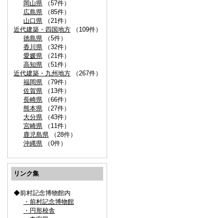
岡山県
（57件）
広島県
（85件）
山口県
（21件）
近代建築・四国地方
（109件）
徳島県
（5件）
香川県
（32件）
愛媛県
（21件）
高知県
（51件）
近代建築・九州地方
（267件）
福岡県
（79件）
佐賀県
（13件）
長崎県
（66件）
熊本県
（27件）
大分県
（43件）
宮崎県
（11件）
鹿児島県
（28件）
沖縄県
（0件）
リンク集
◆前村記念博物館内
・前村記念博物館
・円形校舎