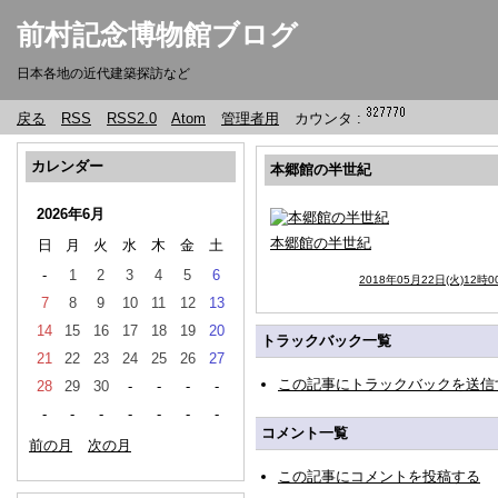
前村記念博物館ブログ
日本各地の近代建築探訪など
戻る
RSS
RSS2.0
Atom
管理者用
カウンタ :
カレンダー
本郷館の半世紀
2026年6月
本郷館の半世紀
日
月
火
水
木
金
土
-
1
2
3
4
5
6
2018年05月22日(火)12時0
7
8
9
10
11
12
13
14
15
16
17
18
19
20
トラックバック一覧
21
22
23
24
25
26
27
この記事にトラックバックを送信
28
29
30
-
-
-
-
-
-
-
-
-
-
-
コメント一覧
前の月
次の月
この記事にコメントを投稿する