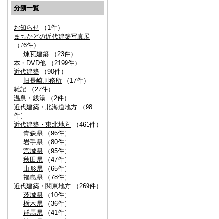
分類一覧
お知らせ
（1件）
まちかどの近代建築写真展
（76件）
煉瓦建築
（23件）
本・DVD他
（2199件）
近代建築
（90件）
旧長崎刑務所
（17件）
雑記
（27件）
温泉・銭湯
（2件）
近代建築・北海道地方
（98
件）
近代建築・東北地方
（461件）
青森県
（96件）
岩手県
（80件）
宮城県
（95件）
秋田県
（47件）
山形県
（65件）
福島県
（78件）
近代建築・関東地方
（269件）
茨城県
（10件）
栃木県
（36件）
群馬県
（41件）