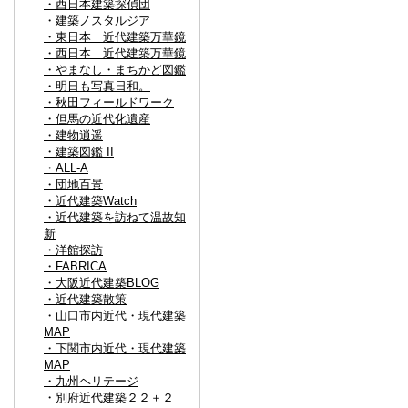
・西日本建築探偵団
・建築ノスタルジア
・東日本 近代建築万華鏡
・西日本 近代建築万華鏡
・やまなし・まちかど図鑑
・明日も写真日和。
・秋田フィールドワーク
・但馬の近代化遺産
・建物逍遥
・建築図鑑 II
・ALL-A
・団地百景
・近代建築Watch
・近代建築を訪ねて温故知
新
・洋館探訪
・FABRICA
・大阪近代建築BLOG
・近代建築散策
・山口市内近代・現代建築
MAP
・下関市内近代・現代建築
MAP
・九州ヘリテージ
・別府近代建築２２＋２