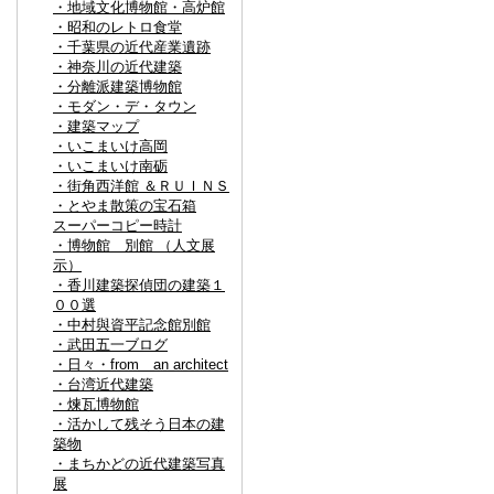
・地域文化博物館・高炉館
・昭和のレトロ食堂
・千葉県の近代産業遺跡
・神奈川の近代建築
・分離派建築博物館
・モダン・デ・タウン
・建築マップ
・いこまいけ高岡
・いこまいけ南砺
・街角西洋館 ＆ＲＵＩＮＳ
・とやま散策の宝石箱
スーパーコピー時計
・博物館 別館 （人文展
示）
・香川建築探偵団の建築１
００選
・中村與資平記念館別館
・武田五一ブログ
・日々・from an architect
・台湾近代建築
・煉瓦博物館
・活かして残そう日本の建
築物
・まちかどの近代建築写真
展