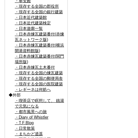
・奉安殿
・現存する全国の郡役所
・現存する全国の銀行建築
・日本近代建築館
・日本近代建築検定
・日本遊廓一覧
・日本赤煉瓦建築番付(赤煉
瓦ネットワーク版)
・日本赤煉瓦建築番付(横浜
開港資料館版)
・日本赤煉瓦建築番付(関門
場所版)
・日本赤煉瓦土木番付
・現存する全国の煉瓦建築
・現存する全国の郵便局舎
・現存する全国の医院建築
・レギーネは何処へ
◆外部
・喫茶店で瞑想して、 銭湯
で元気になる
・都市風景への旅
・Diary of Whistler
・T.F.Blog
・日常散策
・まちかど逍遥