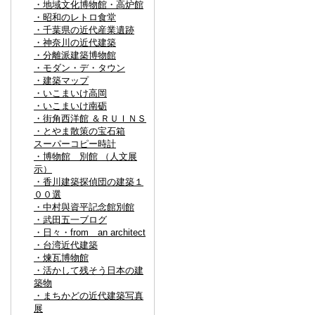
・地域文化博物館・高炉館
・昭和のレトロ食堂
・千葉県の近代産業遺跡
・神奈川の近代建築
・分離派建築博物館
・モダン・デ・タウン
・建築マップ
・いこまいけ高岡
・いこまいけ南砺
・街角西洋館 ＆ＲＵＩＮＳ
・とやま散策の宝石箱
スーパーコピー時計
・博物館 別館 （人文展
示）
・香川建築探偵団の建築１
００選
・中村與資平記念館別館
・武田五一ブログ
・日々・from an architect
・台湾近代建築
・煉瓦博物館
・活かして残そう日本の建
築物
・まちかどの近代建築写真
展