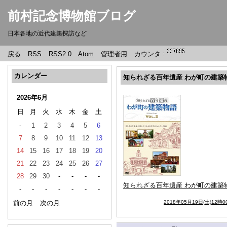
前村記念博物館ブログ
日本各地の近代建築探訪など
戻る
RSS
RSS2.0
Atom
管理者用
カウンタ :
カレンダー
知られざる百年遺産 わが町の建築物語
2026年6月
日
月
火
水
木
金
土
-
1
2
3
4
5
6
7
8
9
10
11
12
13
14
15
16
17
18
19
20
21
22
23
24
25
26
27
28
29
30
-
-
-
-
知られざる百年遺産 わが町の建築物語 
-
-
-
-
-
-
-
前の月
次の月
2018年05月19日(土)12時0