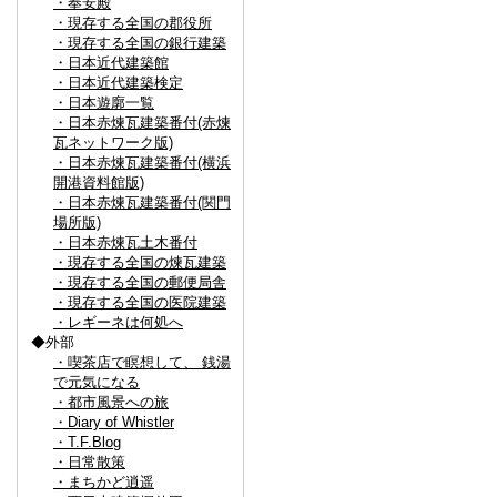
・奉安殿
・現存する全国の郡役所
・現存する全国の銀行建築
・日本近代建築館
・日本近代建築検定
・日本遊廓一覧
・日本赤煉瓦建築番付(赤煉
瓦ネットワーク版)
・日本赤煉瓦建築番付(横浜
開港資料館版)
・日本赤煉瓦建築番付(関門
場所版)
・日本赤煉瓦土木番付
・現存する全国の煉瓦建築
・現存する全国の郵便局舎
・現存する全国の医院建築
・レギーネは何処へ
◆外部
・喫茶店で瞑想して、 銭湯
で元気になる
・都市風景への旅
・Diary of Whistler
・T.F.Blog
・日常散策
・まちかど逍遥