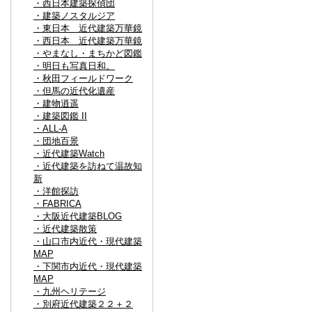
・西日本建築探偵団
・建築ノスタルジア
・東日本 近代建築万華鏡
・西日本 近代建築万華鏡
・やまなし・まちかど図鑑
・明日も写真日和。
・秋田フィールドワーク
・但馬の近代化遺産
・建物逍遥
・建築図鑑 II
・ALL-A
・団地百景
・近代建築Watch
・近代建築を訪ねて温故知
新
・洋館探訪
・FABRICA
・大阪近代建築BLOG
・近代建築散策
・山口市内近代・現代建築
MAP
・下関市内近代・現代建築
MAP
・九州ヘリテージ
・別府近代建築２２＋２