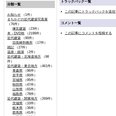
トラックバック一覧
分類一覧
この記事にトラックバックを送信
お知らせ
（1件）
まちかどの近代建築写真展
コメント一覧
（76件）
煉瓦建築
（23件）
この記事にコメントを投稿する
本・DVD他
（2199件）
近代建築
（90件）
旧長崎刑務所
（17件）
雑記
（27件）
温泉・銭湯
（2件）
近代建築・北海道地方
（98
件）
近代建築・東北地方
（461件）
青森県
（96件）
岩手県
（80件）
宮城県
（95件）
秋田県
（47件）
山形県
（65件）
福島県
（78件）
近代建築・関東地方
（269件）
茨城県
（10件）
栃木県
（36件）
群馬県
（41件）