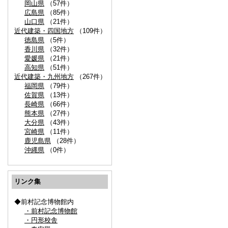
岡山県
（57件）
広島県
（85件）
山口県
（21件）
近代建築・四国地方
（109件）
徳島県
（5件）
香川県
（32件）
愛媛県
（21件）
高知県
（51件）
近代建築・九州地方
（267件）
福岡県
（79件）
佐賀県
（13件）
長崎県
（66件）
熊本県
（27件）
大分県
（43件）
宮崎県
（11件）
鹿児島県
（28件）
沖縄県
（0件）
リンク集
◆前村記念博物館内
・前村記念博物館
・円形校舎