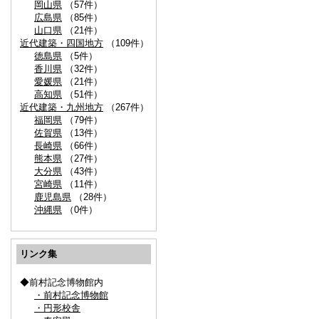
岡山県
（57件）
広島県
（85件）
山口県
（21件）
近代建築・四国地方
（109件）
徳島県
（5件）
香川県
（32件）
愛媛県
（21件）
高知県
（51件）
近代建築・九州地方
（267件）
福岡県
（79件）
佐賀県
（13件）
長崎県
（66件）
熊本県
（27件）
大分県
（43件）
宮崎県
（11件）
鹿児島県
（28件）
沖縄県
（0件）
リンク集
◆前村記念博物館内
・前村記念博物館
・円形校舎