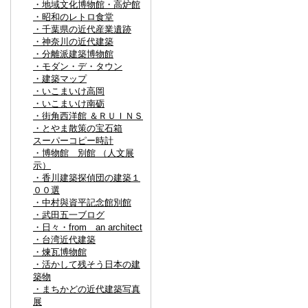
・地域文化博物館・高炉館
・昭和のレトロ食堂
・千葉県の近代産業遺跡
・神奈川の近代建築
・分離派建築博物館
・モダン・デ・タウン
・建築マップ
・いこまいけ高岡
・いこまいけ南砺
・街角西洋館 ＆ＲＵＩＮＳ
・とやま散策の宝石箱
スーパーコピー時計
・博物館 別館 （人文展
示）
・香川建築探偵団の建築１
００選
・中村與資平記念館別館
・武田五一ブログ
・日々・from an architect
・台湾近代建築
・煉瓦博物館
・活かして残そう日本の建
築物
・まちかどの近代建築写真
展