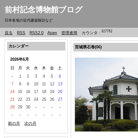
前村記念博物館ブログ
日本各地の近代建築探訪など
戻る
RSS
RSS2.0
Atom
管理者用
カウンタ :
カレンダー
宮城県石巻(06)
2026年6月
日
月
火
水
木
金
土
-
1
2
3
4
5
6
7
8
9
10
11
12
13
14
15
16
17
18
19
20
21
22
23
24
25
26
27
28
29
30
-
-
-
-
-
-
-
-
-
-
-
前の月
次の月