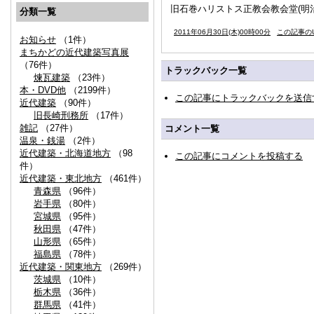
旧石巻ハリストス正教会教会堂(明治1
分類一覧
2011年06月30日(木)00時00分
この記事のU
お知らせ
（1件）
まちかどの近代建築写真展
（76件）
トラックバック一覧
煉瓦建築
（23件）
本・DVD他
（2199件）
この記事にトラックバックを送信
近代建築
（90件）
旧長崎刑務所
（17件）
雑記
（27件）
コメント一覧
温泉・銭湯
（2件）
近代建築・北海道地方
（98
この記事にコメントを投稿する
件）
近代建築・東北地方
（461件）
青森県
（96件）
岩手県
（80件）
宮城県
（95件）
秋田県
（47件）
山形県
（65件）
福島県
（78件）
近代建築・関東地方
（269件）
茨城県
（10件）
栃木県
（36件）
群馬県
（41件）