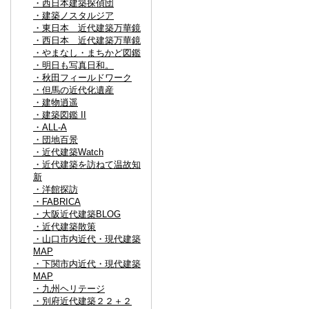
・西日本建築探偵団
・建築ノスタルジア
・東日本 近代建築万華鏡
・西日本 近代建築万華鏡
・やまなし・まちかど図鑑
・明日も写真日和。
・秋田フィールドワーク
・但馬の近代化遺産
・建物逍遥
・建築図鑑 II
・ALL-A
・団地百景
・近代建築Watch
・近代建築を訪ねて温故知
新
・洋館探訪
・FABRICA
・大阪近代建築BLOG
・近代建築散策
・山口市内近代・現代建築
MAP
・下関市内近代・現代建築
MAP
・九州ヘリテージ
・別府近代建築２２＋２