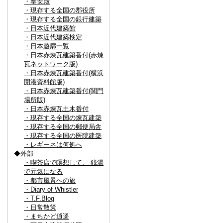
・奉安殿
・現存する全国の郡役所
・現存する全国の銀行建築
・日本近代建築館
・日本近代建築検定
・日本遊廓一覧
・日本赤煉瓦建築番付(赤煉
瓦ネットワーク版)
・日本赤煉瓦建築番付(横浜
開港資料館版)
・日本赤煉瓦建築番付(関門
場所版)
・日本赤煉瓦土木番付
・現存する全国の煉瓦建築
・現存する全国の郵便局舎
・現存する全国の医院建築
・レギーネは何処へ
◆外部
・喫茶店で瞑想して、 銭湯
で元気になる
・都市風景への旅
・Diary of Whistler
・T.F.Blog
・日常散策
・まちかど逍遥