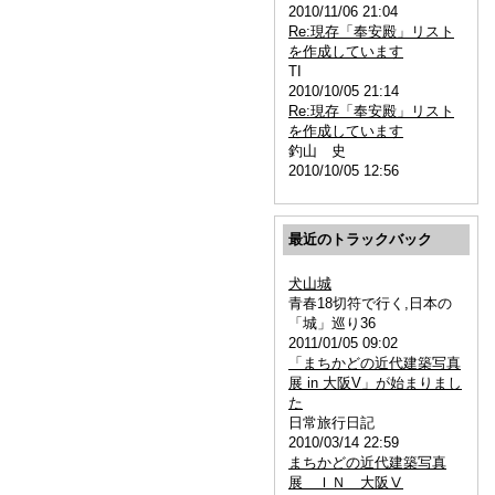
2010/11/06 21:04
Re:現存「奉安殿」リスト
を作成しています
TI
2010/10/05 21:14
Re:現存「奉安殿」リスト
を作成しています
釣山 史
2010/10/05 12:56
最近のトラックバック
犬山城
青春18切符で行く,日本の
「城」巡り36
2011/01/05 09:02
「まちかどの近代建築写真
展 in 大阪V」が始まりまし
た
日常旅行日記
2010/03/14 22:59
まちかどの近代建築写真
展 ＩＮ 大阪Ⅴ