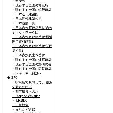
・奉安殿
・現存する全国の郡役所
・現存する全国の銀行建築
・日本近代建築館
・日本近代建築検定
・日本遊廓一覧
・日本赤煉瓦建築番付(赤煉
瓦ネットワーク版)
・日本赤煉瓦建築番付(横浜
開港資料館版)
・日本赤煉瓦建築番付(関門
場所版)
・日本赤煉瓦土木番付
・現存する全国の煉瓦建築
・現存する全国の郵便局舎
・現存する全国の医院建築
・レギーネは何処へ
◆外部
・喫茶店で瞑想して、 銭湯
で元気になる
・都市風景への旅
・Diary of Whistler
・T.F.Blog
・日常散策
・まちかど逍遥