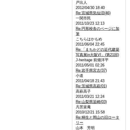
戸出人
2012/04/30 18:40
Re:宮城県気仙沼(46)
一関市民
2011/10/23 12:13
Re:円形校舎のページに加
筆
こちらはかもめ
2011/06/04 22:45
Re:「まちかどの近代建築
写真展in大阪VI」(第21回)
J-heritage 前畑洋平
2011/05/01 02:26
Re:岩手県宮古(37)
小道
2011/04/18 21:43
Re:茨城県高萩(01)
高萩高子
2011/03/21 12:24
Re:山梨県韮崎(03)
凡苦楽庵
2010/12/21 15:58
Re:桐生と岡山の旧ロータ
リー
山本 芳明