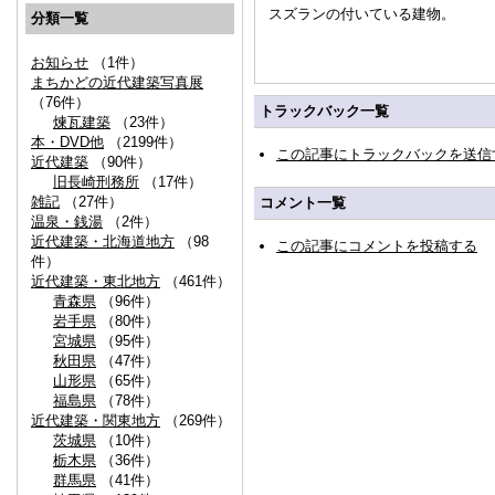
スズランの付いている建物。
分類一覧
お知らせ
（1件）
まちかどの近代建築写真展
（76件）
トラックバック一覧
煉瓦建築
（23件）
本・DVD他
（2199件）
この記事にトラックバックを送信
近代建築
（90件）
旧長崎刑務所
（17件）
雑記
（27件）
コメント一覧
温泉・銭湯
（2件）
近代建築・北海道地方
（98
この記事にコメントを投稿する
件）
近代建築・東北地方
（461件）
青森県
（96件）
岩手県
（80件）
宮城県
（95件）
秋田県
（47件）
山形県
（65件）
福島県
（78件）
近代建築・関東地方
（269件）
茨城県
（10件）
栃木県
（36件）
群馬県
（41件）