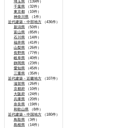
埼玉県
（139件）
千葉県
（32件）
東京都
（10件）
神奈川県
（1件）
近代建築・中部地方
（436件）
新潟県
（50件）
富山県
（85件）
石川県
（14件）
福井県
（41件）
山梨県
（26件）
長野県
（77件）
岐阜県
（40件）
静岡県
（23件）
愛知県
（45件）
三重県
（35件）
近代建築・近畿地方
（107件）
滋賀県
（26件）
京都府
（10件）
大阪府
（24件）
兵庫県
（20件）
奈良県
（19件）
和歌山県
（8件）
近代建築・中国地方
（180件）
鳥取県
（3件）
島根県
（14件）