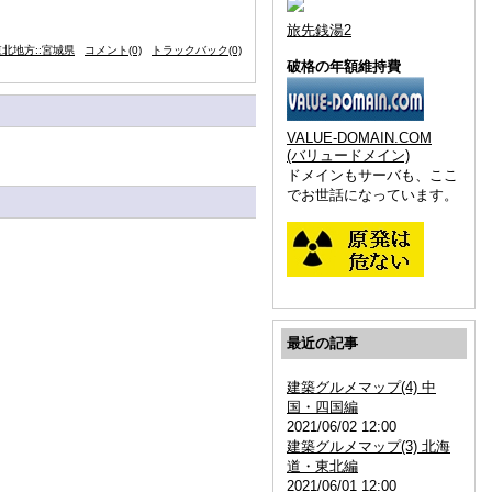
旅先銭湯2
北地方::宮城県
コメント(0)
トラックバック(0)
破格の年額維持費
VALUE-DOMAIN.COM
(バリュードメイン)
ドメインもサーバも、ここ
でお世話になっています。
最近の記事
建築グルメマップ(4) 中
国・四国編
2021/06/02 12:00
建築グルメマップ(3) 北海
道・東北編
2021/06/01 12:00