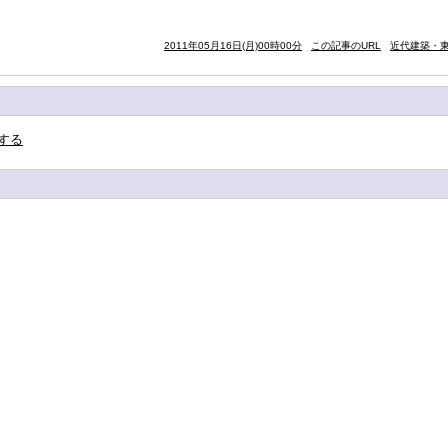
2011年05月16日(月)00時00分
この記事のURL
近代建築・東
する