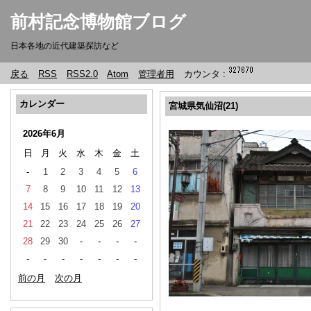
前村記念博物館ブログ
日本各地の近代建築探訪など
戻る
RSS
RSS2.0
Atom
管理者用
カウンタ :
カレンダー
宮城県気仙沼(21)
2026年6月
日
月
火
水
木
金
土
-
1
2
3
4
5
6
7
8
9
10
11
12
13
14
15
16
17
18
19
20
21
22
23
24
25
26
27
28
29
30
-
-
-
-
-
-
-
-
-
-
-
前の月
次の月