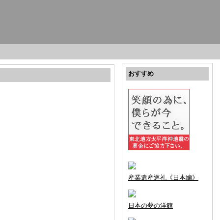
おすすめ
産業遺産巡礼《日本編》
日本の夢の洋館