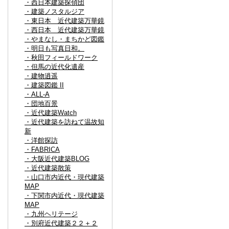
・西日本建築探偵団
・建築ノスタルジア
・東日本 近代建築万華鏡
・西日本 近代建築万華鏡
・やまなし・まちかど図鑑
・明日も写真日和。
・秋田フィールドワーク
・但馬の近代化遺産
・建物逍遥
・建築図鑑 II
・ALL-A
・団地百景
・近代建築Watch
・近代建築を訪ねて温故知
新
・洋館探訪
・FABRICA
・大阪近代建築BLOG
・近代建築散策
・山口市内近代・現代建築
MAP
・下関市内近代・現代建築
MAP
・九州ヘリテージ
・別府近代建築２２＋２