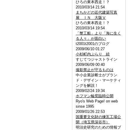
ひろの東本西走！？
2010/03/14 21:54
まちかどの近代建築写真
展 ＩＮ 大阪Ⅴ
ひろの東本西走！？
2010/03/14 19:54
「蟹工船」より「海に生く
る人々」が面白い
t2001t2001のブログ
2009/06/10 01:27
小杉町内ぶらり 続
すじてつジャストライン
2009/06/09 00:40
撮影禁止が守るものは
中小企業診断士がブラン
ド・デザイン・マーケティ
ングを解説！
2009/02/24 19:34
ホフマン輪窯臨時公開
Ryo's Web Page! on web
sinse 1995
2009/01/26 22:53
国重要文化財の煉瓦工場公
開（埼玉県深谷市）
明治史研究のための情報ブ