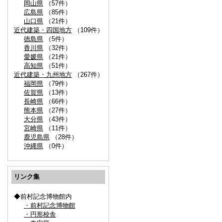
岡山県
（57件）
広島県
（85件）
山口県
（21件）
近代建築・四国地方
（109件）
徳島県
（5件）
香川県
（32件）
愛媛県
（21件）
高知県
（51件）
近代建築・九州地方
（267件）
福岡県
（79件）
佐賀県
（13件）
長崎県
（66件）
熊本県
（27件）
大分県
（43件）
宮崎県
（11件）
鹿児島県
（28件）
沖縄県
（0件）
リンク集
◆前村記念博物館内
・前村記念博物館
・円形校舎