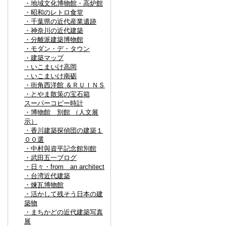
・地域文化博物館・高炉館
・昭和のレトロ食堂
・千葉県の近代産業遺跡
・神奈川の近代建築
・分離派建築博物館
・モダン・デ・タウン
・建築マップ
・いこまいけ高岡
・いこまいけ南砺
・街角西洋館 ＆ＲＵＩＮＳ
・とやま散策の宝石箱
スーパーコピー時計
・博物館 別館 （人文展
示）
・香川建築探偵団の建築１
００選
・中村與資平記念館別館
・武田五一ブログ
・日々・from an architect
・台湾近代建築
・煉瓦博物館
・活かして残そう日本の建
築物
・まちかどの近代建築写真
展