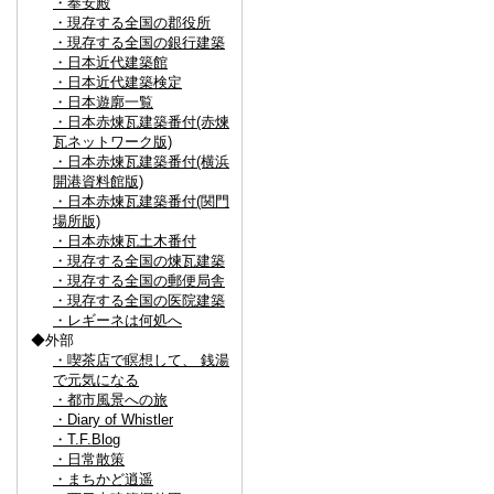
・奉安殿
・現存する全国の郡役所
・現存する全国の銀行建築
・日本近代建築館
・日本近代建築検定
・日本遊廓一覧
・日本赤煉瓦建築番付(赤煉
瓦ネットワーク版)
・日本赤煉瓦建築番付(横浜
開港資料館版)
・日本赤煉瓦建築番付(関門
場所版)
・日本赤煉瓦土木番付
・現存する全国の煉瓦建築
・現存する全国の郵便局舎
・現存する全国の医院建築
・レギーネは何処へ
◆外部
・喫茶店で瞑想して、 銭湯
で元気になる
・都市風景への旅
・Diary of Whistler
・T.F.Blog
・日常散策
・まちかど逍遥