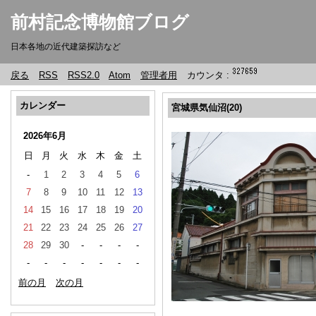
前村記念博物館ブログ
日本各地の近代建築探訪など
戻る
RSS
RSS2.0
Atom
管理者用
カウンタ :
カレンダー
宮城県気仙沼(20)
2026年6月
日
月
火
水
木
金
土
-
1
2
3
4
5
6
7
8
9
10
11
12
13
14
15
16
17
18
19
20
21
22
23
24
25
26
27
28
29
30
-
-
-
-
-
-
-
-
-
-
-
前の月
次の月