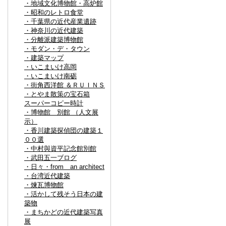
・地域文化博物館・高炉館
・昭和のレトロ食堂
・千葉県の近代産業遺跡
・神奈川の近代建築
・分離派建築博物館
・モダン・デ・タウン
・建築マップ
・いこまいけ高岡
・いこまいけ南砺
・街角西洋館 ＆ＲＵＩＮＳ
・とやま散策の宝石箱
スーパーコピー時計
・博物館 別館 （人文展
示）
・香川建築探偵団の建築１
００選
・中村與資平記念館別館
・武田五一ブログ
・日々・from an architect
・台湾近代建築
・煉瓦博物館
・活かして残そう日本の建
築物
・まちかどの近代建築写真
展