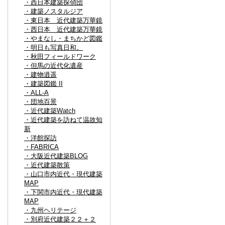
・西日本建築探偵団
・建築ノスタルジア
・東日本 近代建築万華鏡
・西日本 近代建築万華鏡
・やまなし・まちかど図鑑
・明日も写真日和。
・秋田フィールドワーク
・但馬の近代化遺産
・建物逍遥
・建築図鑑 II
・ALL-A
・団地百景
・近代建築Watch
・近代建築を訪ねて温故知
新
・洋館探訪
・FABRICA
・大阪近代建築BLOG
・近代建築散策
・山口市内近代・現代建築
MAP
・下関市内近代・現代建築
MAP
・九州ヘリテージ
・別府近代建築２２＋２