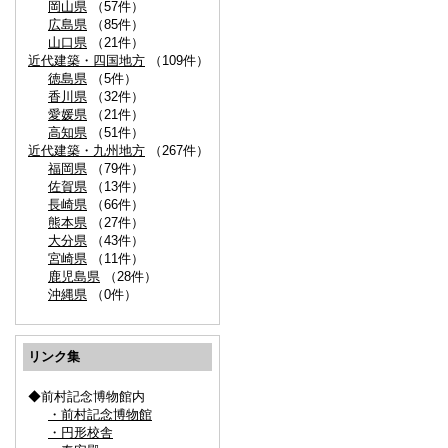
岡山県
（57件）
広島県
（85件）
山口県
（21件）
近代建築・四国地方
（109件）
徳島県
（5件）
香川県
（32件）
愛媛県
（21件）
高知県
（51件）
近代建築・九州地方
（267件）
福岡県
（79件）
佐賀県
（13件）
長崎県
（66件）
熊本県
（27件）
大分県
（43件）
宮崎県
（11件）
鹿児島県
（28件）
沖縄県
（0件）
リンク集
◆前村記念博物館内
・前村記念博物館
・円形校舎