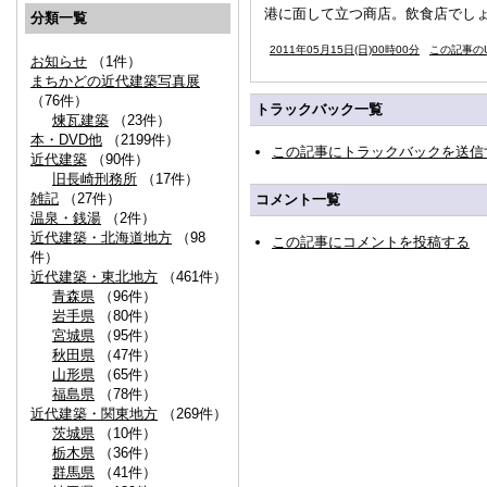
港に面して立つ商店。飲食店でし
分類一覧
2011年05月15日(日)00時00分
この記事のU
お知らせ
（1件）
まちかどの近代建築写真展
（76件）
トラックバック一覧
煉瓦建築
（23件）
本・DVD他
（2199件）
この記事にトラックバックを送信
近代建築
（90件）
旧長崎刑務所
（17件）
雑記
（27件）
コメント一覧
温泉・銭湯
（2件）
近代建築・北海道地方
（98
この記事にコメントを投稿する
件）
近代建築・東北地方
（461件）
青森県
（96件）
岩手県
（80件）
宮城県
（95件）
秋田県
（47件）
山形県
（65件）
福島県
（78件）
近代建築・関東地方
（269件）
茨城県
（10件）
栃木県
（36件）
群馬県
（41件）