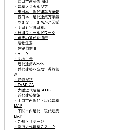
・西日本建築探偵団
・建築ノスタルジア
・東日本 近代建築万華鏡
・西日本 近代建築万華鏡
・やまなし・まちかど図鑑
・明日も写真日和。
・秋田フィールドワーク
・但馬の近代化遺産
・建物逍遥
・建築図鑑 II
・ALL-A
・団地百景
・近代建築Watch
・近代建築を訪ねて温故知
新
・洋館探訪
・FABRICA
・大阪近代建築BLOG
・近代建築散策
・山口市内近代・現代建築
MAP
・下関市内近代・現代建築
MAP
・九州ヘリテージ
・別府近代建築２２＋２