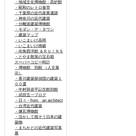
・地域文化博物館・高炉館
・昭和のレトロ食堂
・千葉県の近代産業遺跡
・神奈川の近代建築
・分離派建築博物館
・モダン・デ・タウン
・建築マップ
・いこまいけ高岡
・いこまいけ南砺
・街角西洋館 ＆ＲＵＩＮＳ
・とやま散策の宝石箱
スーパーコピー時計
・博物館 別館 （人文展
示）
・香川建築探偵団の建築１
００選
・中村與資平記念館別館
・武田五一ブログ
・日々・from an architect
・台湾近代建築
・煉瓦博物館
・活かして残そう日本の建
築物
・まちかどの近代建築写真
展