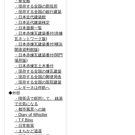
・奉安殿
・現存する全国の郡役所
・現存する全国の銀行建築
・日本近代建築館
・日本近代建築検定
・日本遊廓一覧
・日本赤煉瓦建築番付(赤煉
瓦ネットワーク版)
・日本赤煉瓦建築番付(横浜
開港資料館版)
・日本赤煉瓦建築番付(関門
場所版)
・日本赤煉瓦土木番付
・現存する全国の煉瓦建築
・現存する全国の郵便局舎
・現存する全国の医院建築
・レギーネは何処へ
◆外部
・喫茶店で瞑想して、 銭湯
で元気になる
・都市風景への旅
・Diary of Whistler
・T.F.Blog
・日常散策
・まちかど逍遥