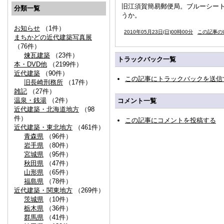
旧江須賀簡易郵便局。ブルーシー
分類一覧
うか。
お知らせ
（1件）
2010年05月23日(日)00時00分
この記事のU
まちかどの近代建築写真展
（76件）
煉瓦建築
（23件）
トラックバック一覧
本・DVD他
（2199件）
近代建築
（90件）
この記事にトラックバックを送信
旧長崎刑務所
（17件）
雑記
（27件）
温泉・銭湯
（2件）
コメント一覧
近代建築・北海道地方
（98
件）
この記事にコメントを投稿する
近代建築・東北地方
（461件）
青森県
（96件）
岩手県
（80件）
宮城県
（95件）
秋田県
（47件）
山形県
（65件）
福島県
（78件）
近代建築・関東地方
（269件）
茨城県
（10件）
栃木県
（36件）
群馬県
（41件）