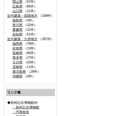
岡山県
（57件）
広島県
（85件）
山口県
（21件）
近代建築・四国地方
（109件）
徳島県
（5件）
香川県
（32件）
愛媛県
（21件）
高知県
（51件）
近代建築・九州地方
（267件）
福岡県
（79件）
佐賀県
（13件）
長崎県
（66件）
熊本県
（27件）
大分県
（43件）
宮崎県
（11件）
鹿児島県
（28件）
沖縄県
（0件）
リンク集
◆前村記念博物館内
・前村記念博物館
・円形校舎