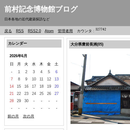
前村記念博物館ブログ
日本各地の近代建築探訪など
戻る
RSS
RSS2.0
Atom
管理者用
カウンタ :
カレンダー
大分県豊前長洲(05)
2026年6月
日
月
火
水
木
金
土
-
1
2
3
4
5
6
7
8
9
10
11
12
13
14
15
16
17
18
19
20
21
22
23
24
25
26
27
28
29
30
-
-
-
-
-
-
-
-
-
-
-
前の月
次の月