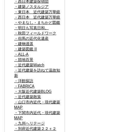
・西日本建築探偵団
・建築ノスタルジア
・東日本 近代建築万華鏡
・西日本 近代建築万華鏡
・やまなし・まちかど図鑑
・明日も写真日和。
・秋田フィールドワーク
・但馬の近代化遺産
・建物逍遥
・建築図鑑 II
・ALL-A
・団地百景
・近代建築Watch
・近代建築を訪ねて温故知
新
・洋館探訪
・FABRICA
・大阪近代建築BLOG
・近代建築散策
・山口市内近代・現代建築
MAP
・下関市内近代・現代建築
MAP
・九州ヘリテージ
・別府近代建築２２＋２