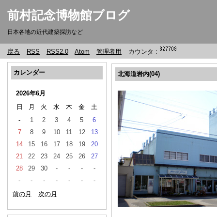
前村記念博物館ブログ
日本各地の近代建築探訪など
戻る
RSS
RSS2.0
Atom
管理者用
カウンタ :
カレンダー
北海道岩内(04)
2026年6月
日
月
火
水
木
金
土
-
1
2
3
4
5
6
7
8
9
10
11
12
13
14
15
16
17
18
19
20
21
22
23
24
25
26
27
28
29
30
-
-
-
-
-
-
-
-
-
-
-
前の月
次の月