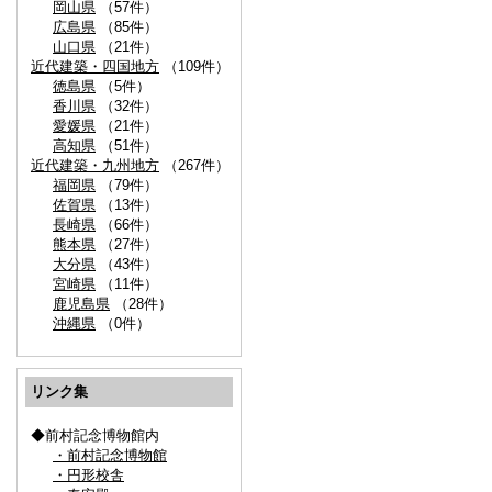
岡山県
（57件）
広島県
（85件）
山口県
（21件）
近代建築・四国地方
（109件）
徳島県
（5件）
香川県
（32件）
愛媛県
（21件）
高知県
（51件）
近代建築・九州地方
（267件）
福岡県
（79件）
佐賀県
（13件）
長崎県
（66件）
熊本県
（27件）
大分県
（43件）
宮崎県
（11件）
鹿児島県
（28件）
沖縄県
（0件）
リンク集
◆前村記念博物館内
・前村記念博物館
・円形校舎