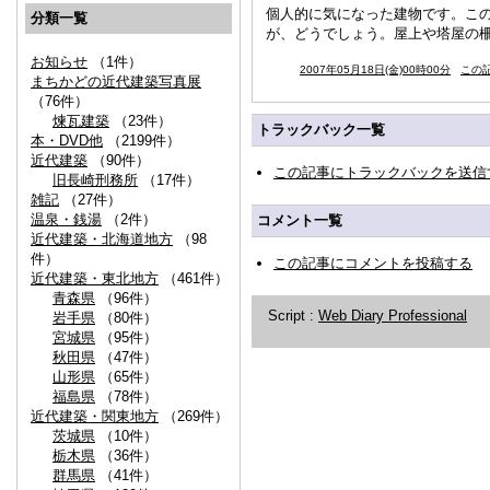
個人的に気になった建物です。こ
分類一覧
が、どうでしょう。屋上や塔屋の
お知らせ
（1件）
2007年05月18日(金)00時00分
この記
まちかどの近代建築写真展
（76件）
煉瓦建築
（23件）
トラックバック一覧
本・DVD他
（2199件）
近代建築
（90件）
この記事にトラックバックを送信
旧長崎刑務所
（17件）
雑記
（27件）
温泉・銭湯
（2件）
コメント一覧
近代建築・北海道地方
（98
件）
この記事にコメントを投稿する
近代建築・東北地方
（461件）
青森県
（96件）
Script :
Web Diary Professional
岩手県
（80件）
宮城県
（95件）
秋田県
（47件）
山形県
（65件）
福島県
（78件）
近代建築・関東地方
（269件）
茨城県
（10件）
栃木県
（36件）
群馬県
（41件）