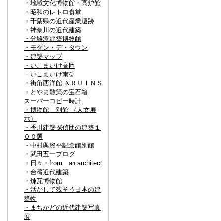
・地域文化博物館・高炉館
・昭和のレトロ食堂
・千葉県の近代産業遺跡
・神奈川の近代建築
・分離派建築博物館
・モダン・デ・タウン
・建築マップ
・いこまいけ高岡
・いこまいけ南砺
・街角西洋館 ＆ＲＵＩＮＳ
・とやま散策の宝石箱
スーパーコピー時計
・博物館 別館 （人文展
示）
・香川建築探偵団の建築１
００選
・中村與資平記念館別館
・武田五一ブログ
・日々・from an architect
・台湾近代建築
・煉瓦博物館
・活かして残そう日本の建
築物
・まちかどの近代建築写真
展