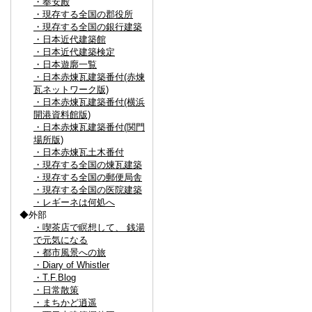
・奉安殿
・現存する全国の郡役所
・現存する全国の銀行建築
・日本近代建築館
・日本近代建築検定
・日本遊廓一覧
・日本赤煉瓦建築番付(赤煉
瓦ネットワーク版)
・日本赤煉瓦建築番付(横浜
開港資料館版)
・日本赤煉瓦建築番付(関門
場所版)
・日本赤煉瓦土木番付
・現存する全国の煉瓦建築
・現存する全国の郵便局舎
・現存する全国の医院建築
・レギーネは何処へ
◆外部
・喫茶店で瞑想して、 銭湯
で元気になる
・都市風景への旅
・Diary of Whistler
・T.F.Blog
・日常散策
・まちかど逍遥