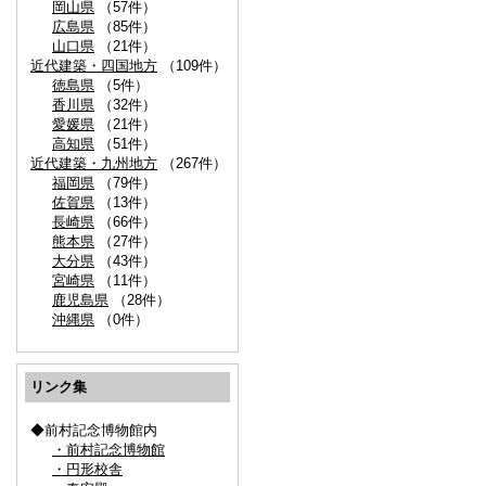
岡山県
（57件）
広島県
（85件）
山口県
（21件）
近代建築・四国地方
（109件）
徳島県
（5件）
香川県
（32件）
愛媛県
（21件）
高知県
（51件）
近代建築・九州地方
（267件）
福岡県
（79件）
佐賀県
（13件）
長崎県
（66件）
熊本県
（27件）
大分県
（43件）
宮崎県
（11件）
鹿児島県
（28件）
沖縄県
（0件）
リンク集
◆前村記念博物館内
・前村記念博物館
・円形校舎