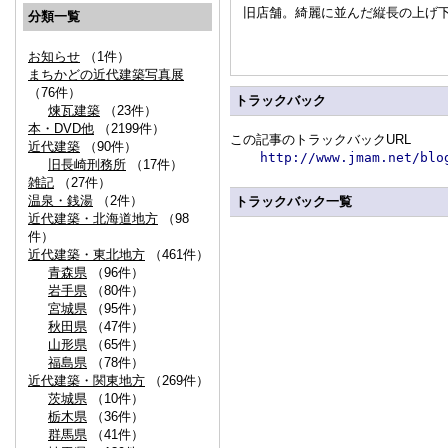
旧店舗。綺麗に並んだ縦長の上げ
分類一覧
お知らせ
（1件）
まちかどの近代建築写真展
（76件）
トラックバック
煉瓦建築
（23件）
本・DVD他
（2199件）
この記事のトラックバックURL
近代建築
（90件）
http://www.jmam.net/blo
旧長崎刑務所
（17件）
雑記
（27件）
温泉・銭湯
（2件）
トラックバック一覧
近代建築・北海道地方
（98
件）
近代建築・東北地方
（461件）
青森県
（96件）
岩手県
（80件）
宮城県
（95件）
秋田県
（47件）
山形県
（65件）
福島県
（78件）
近代建築・関東地方
（269件）
茨城県
（10件）
栃木県
（36件）
群馬県
（41件）