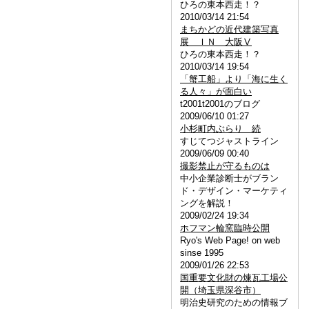
ひろの東本西走！？
2010/03/14 21:54
まちかどの近代建築写真
展 ＩＮ 大阪Ⅴ
ひろの東本西走！？
2010/03/14 19:54
「蟹工船」より「海に生く
る人々」が面白い
t2001t2001のブログ
2009/06/10 01:27
小杉町内ぶらり 続
すじてつジャストライン
2009/06/09 00:40
撮影禁止が守るものは
中小企業診断士がブラン
ド・デザイン・マーケティ
ングを解説！
2009/02/24 19:34
ホフマン輪窯臨時公開
Ryo's Web Page! on web
sinse 1995
2009/01/26 22:53
国重要文化財の煉瓦工場公
開（埼玉県深谷市）
明治史研究のための情報ブ