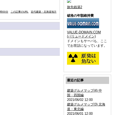
旅先銭湯2
0時00分
この記事のURL
近代建築・北海道地方
破格の年額維持費
VALUE-DOMAIN.COM
(バリュードメイン)
ドメインもサーバも、ここ
でお世話になっています。
最近の記事
建築グルメマップ(4) 中
国・四国編
2021/06/02 12:00
建築グルメマップ(3) 北海
道・東北編
2021/06/01 12:00