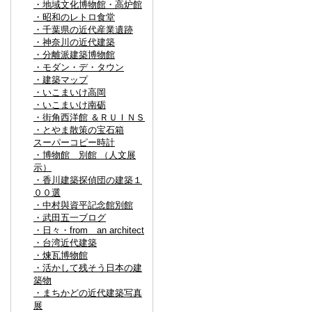
・地域文化博物館・高炉館
・昭和のレトロ食堂
・千葉県の近代産業遺跡
・神奈川の近代建築
・分離派建築博物館
・モダン・デ・タウン
・建築マップ
・いこまいけ高岡
・いこまいけ南砺
・街角西洋館 ＆ＲＵＩＮＳ
・とやま散策の宝石箱
スーパーコピー時計
・博物館 別館 （人文展
示）
・香川建築探偵団の建築１
００選
・中村與資平記念館別館
・武田五一ブログ
・日々・from an architect
・台湾近代建築
・煉瓦博物館
・活かして残そう日本の建
築物
・まちかどの近代建築写真
展