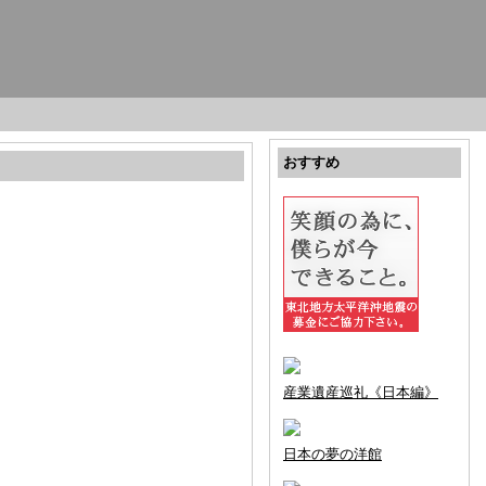
おすすめ
産業遺産巡礼《日本編》
日本の夢の洋館