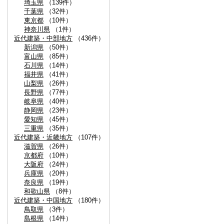
埼玉県
（139件）
千葉県
（32件）
東京都
（10件）
神奈川県
（1件）
近代建築・中部地方
（436件）
新潟県
（50件）
富山県
（85件）
石川県
（14件）
福井県
（41件）
山梨県
（26件）
長野県
（77件）
岐阜県
（40件）
静岡県
（23件）
愛知県
（45件）
三重県
（35件）
近代建築・近畿地方
（107件）
滋賀県
（26件）
京都府
（10件）
大阪府
（24件）
兵庫県
（20件）
奈良県
（19件）
和歌山県
（8件）
近代建築・中国地方
（180件）
鳥取県
（3件）
島根県
（14件）