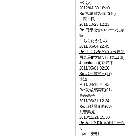
戸出人
2012/04/30 18:40
Re:宮城県気仙沼(46)
一関市民
2011/10/23 12:13
Re:円形校舎のページに加
筆
こちらはかもめ
2011/06/04 22:45
Re:「まちかどの近代建築
写真展in大阪VI」(第21回)
J-heritage 前畑洋平
2011/05/01 02:26
Re:岩手県宮古(37)
小道
2011/04/18 21:43
Re:茨城県高萩(01)
高萩高子
2011/03/21 12:24
Re:山梨県韮崎(03)
凡苦楽庵
2010/12/21 15:58
Re:桐生と岡山の旧ロータ
リー
山本 芳明