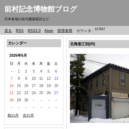
前村記念博物館ブログ
日本各地の近代建築探訪など
戻る
RSS
RSS2.0
Atom
管理者用
カウンタ :
カレンダー
北海道江別(05)
2026年6月
日
月
火
水
木
金
土
-
1
2
3
4
5
6
7
8
9
10
11
12
13
14
15
16
17
18
19
20
21
22
23
24
25
26
27
28
29
30
-
-
-
-
-
-
-
-
-
-
-
前の月
次の月