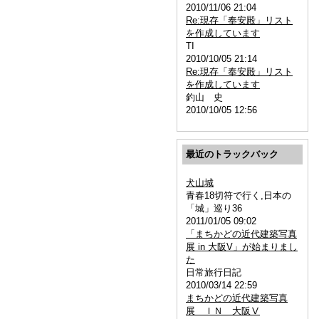
2010/11/06 21:04
Re:現存「奉安殿」リスト
を作成しています
TI
2010/10/05 21:14
Re:現存「奉安殿」リスト
を作成しています
釣山 史
2010/10/05 12:56
最近のトラックバック
犬山城
青春18切符で行く,日本の
「城」巡り36
2011/01/05 09:02
「まちかどの近代建築写真
展 in 大阪V」が始まりまし
た
日常旅行日記
2010/03/14 22:59
まちかどの近代建築写真
展 ＩＮ 大阪Ⅴ