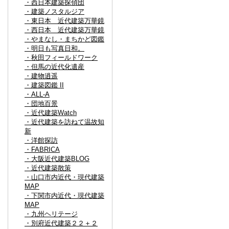
・西日本建築探偵団
・建築ノスタルジア
・東日本 近代建築万華鏡
・西日本 近代建築万華鏡
・やまなし・まちかど図鑑
・明日も写真日和。
・秋田フィールドワーク
・但馬の近代化遺産
・建物逍遥
・建築図鑑 II
・ALL-A
・団地百景
・近代建築Watch
・近代建築を訪ねて温故知
新
・洋館探訪
・FABRICA
・大阪近代建築BLOG
・近代建築散策
・山口市内近代・現代建築
MAP
・下関市内近代・現代建築
MAP
・九州ヘリテージ
・別府近代建築２２＋２