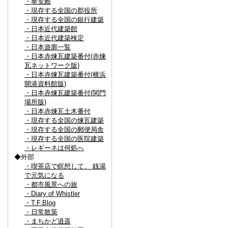
・奉安殿
・現存する全国の郡役所
・現存する全国の銀行建築
・日本近代建築館
・日本近代建築検定
・日本遊廓一覧
・日本赤煉瓦建築番付(赤煉
瓦ネットワーク版)
・日本赤煉瓦建築番付(横浜
開港資料館版)
・日本赤煉瓦建築番付(関門
場所版)
・日本赤煉瓦土木番付
・現存する全国の煉瓦建築
・現存する全国の郵便局舎
・現存する全国の医院建築
・レギーネは何処へ
◆外部
・喫茶店で瞑想して、 銭湯
で元気になる
・都市風景への旅
・Diary of Whistler
・T.F.Blog
・日常散策
・まちかど逍遥