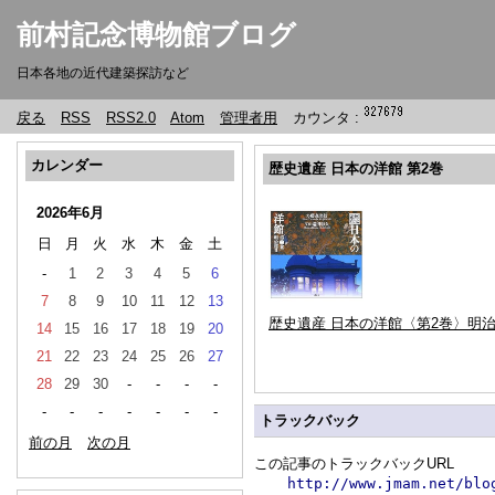
前村記念博物館ブログ
日本各地の近代建築探訪など
戻る
RSS
RSS2.0
Atom
管理者用
カウンタ :
カレンダー
歴史遺産 日本の洋館 第2巻
2026年6月
日
月
火
水
木
金
土
-
1
2
3
4
5
6
7
8
9
10
11
12
13
歴史遺産 日本の洋館〈第2巻〉明治篇
14
15
16
17
18
19
20
21
22
23
24
25
26
27
28
29
30
-
-
-
-
-
-
-
-
-
-
-
トラックバック
前の月
次の月
この記事のトラックバックURL
http://www.jmam.net/blo