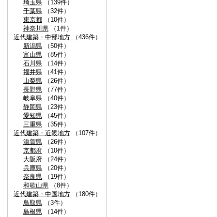
埼玉県
（139件）
千葉県
（32件）
東京都
（10件）
神奈川県
（1件）
近代建築・中部地方
（436件）
新潟県
（50件）
富山県
（85件）
石川県
（14件）
福井県
（41件）
山梨県
（26件）
長野県
（77件）
岐阜県
（40件）
静岡県
（23件）
愛知県
（45件）
三重県
（35件）
近代建築・近畿地方
（107件）
滋賀県
（26件）
京都府
（10件）
大阪府
（24件）
兵庫県
（20件）
奈良県
（19件）
和歌山県
（8件）
近代建築・中国地方
（180件）
鳥取県
（3件）
島根県
（14件）