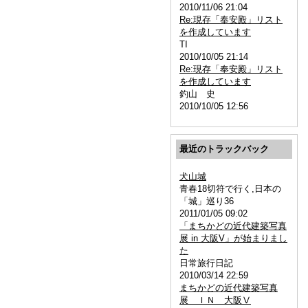
2010/11/06 21:04
Re:現存「奉安殿」リスト
を作成しています
TI
2010/10/05 21:14
Re:現存「奉安殿」リスト
を作成しています
釣山 史
2010/10/05 12:56
最近のトラックバック
犬山城
青春18切符で行く,日本の
「城」巡り36
2011/01/05 09:02
「まちかどの近代建築写真
展 in 大阪V」が始まりまし
た
日常旅行日記
2010/03/14 22:59
まちかどの近代建築写真
展 ＩＮ 大阪Ⅴ