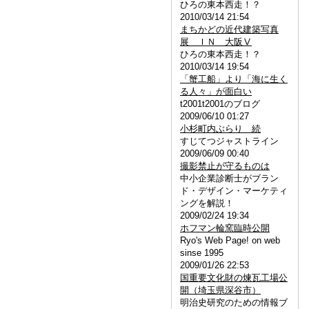
ひろの東本西走！？
2010/03/14 21:54
まちかどの近代建築写真
展 ＩＮ 大阪Ⅴ
ひろの東本西走！？
2010/03/14 19:54
「蟹工船」より「海に生く
る人々」が面白い
t2001t2001のブログ
2009/06/10 01:27
小杉町内ぶらり 続
すじてつジャストライン
2009/06/09 00:40
撮影禁止が守るものは
中小企業診断士がブラン
ド・デザイン・マーケティ
ングを解説！
2009/02/24 19:34
ホフマン輪窯臨時公開
Ryo's Web Page! on web
sinse 1995
2009/01/26 22:53
国重要文化財の煉瓦工場公
開（埼玉県深谷市）
明治史研究のための情報ブ