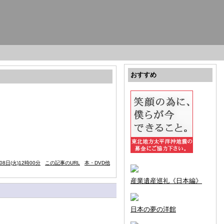
おすすめ
08日(火)12時00分
この記事のURL
本・DVD他
産業遺産巡礼《日本編》
日本の夢の洋館