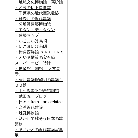
・地域文化博物館・高炉館
・昭和のレトロ食堂
・千葉県の近代産業遺跡
・神奈川の近代建築
・分離派建築博物館
・モダン・デ・タウン
・建築マップ
・いこまいけ高岡
・いこまいけ南砺
・街角西洋館 ＆ＲＵＩＮＳ
・とやま散策の宝石箱
スーパーコピー時計
・博物館 別館 （人文展
示）
・香川建築探偵団の建築１
００選
・中村與資平記念館別館
・武田五一ブログ
・日々・from an architect
・台湾近代建築
・煉瓦博物館
・活かして残そう日本の建
築物
・まちかどの近代建築写真
展