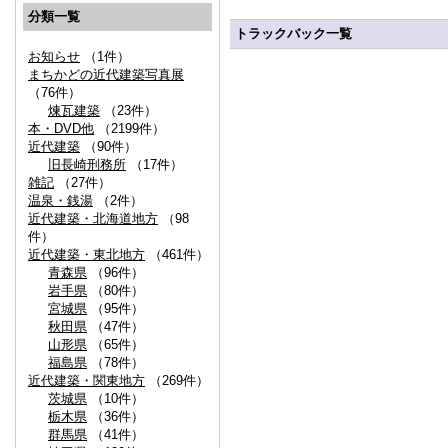
分類一覧
トラックバック一覧
お知らせ
（1件）
まちかどの近代建築写真展
（76件）
煉瓦建築
（23件）
本・DVD他
（2199件）
近代建築
（90件）
旧長崎刑務所
（17件）
雑記
（27件）
温泉・銭湯
（2件）
近代建築・北海道地方
（98
件）
近代建築・東北地方
（461件）
青森県
（96件）
岩手県
（80件）
宮城県
（95件）
秋田県
（47件）
山形県
（65件）
福島県
（78件）
近代建築・関東地方
（269件）
茨城県
（10件）
栃木県
（36件）
群馬県
（41件）