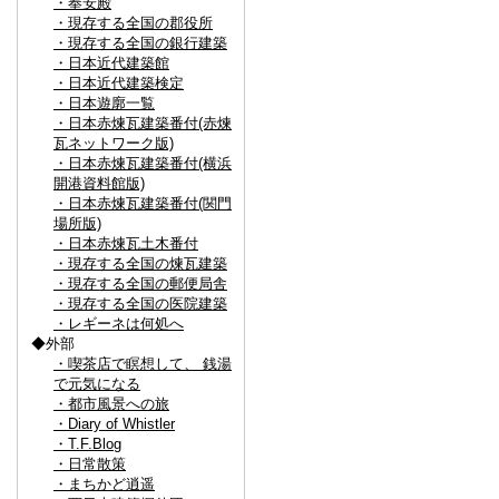
・奉安殿
・現存する全国の郡役所
・現存する全国の銀行建築
・日本近代建築館
・日本近代建築検定
・日本遊廓一覧
・日本赤煉瓦建築番付(赤煉
瓦ネットワーク版)
・日本赤煉瓦建築番付(横浜
開港資料館版)
・日本赤煉瓦建築番付(関門
場所版)
・日本赤煉瓦土木番付
・現存する全国の煉瓦建築
・現存する全国の郵便局舎
・現存する全国の医院建築
・レギーネは何処へ
◆外部
・喫茶店で瞑想して、 銭湯
で元気になる
・都市風景への旅
・Diary of Whistler
・T.F.Blog
・日常散策
・まちかど逍遥