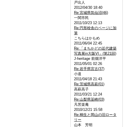
戸出人
2012/04/30 18:40
Re:宮城県気仙沼(46)
一関市民
2011/10/23 12:13
Re:円形校舎のページに加
筆
こちらはかもめ
2011/06/04 22:45
Re:「まちかどの近代建築
写真展in大阪VI」(第21回)
J-heritage 前畑洋平
2011/05/01 02:26
Re:岩手県宮古(37)
小道
2011/04/18 21:43
Re:茨城県高萩(01)
高萩高子
2011/03/21 12:24
Re:山梨県韮崎(03)
凡苦楽庵
2010/12/21 15:58
Re:桐生と岡山の旧ロータ
リー
山本 芳明