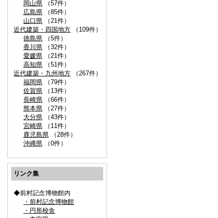
岡山県
（57件）
広島県
（85件）
山口県
（21件）
近代建築・四国地方
（109件）
徳島県
（5件）
香川県
（32件）
愛媛県
（21件）
高知県
（51件）
近代建築・九州地方
（267件）
福岡県
（79件）
佐賀県
（13件）
長崎県
（66件）
熊本県
（27件）
大分県
（43件）
宮崎県
（11件）
鹿児島県
（28件）
沖縄県
（0件）
リンク集
◆前村記念博物館内
・前村記念博物館
・円形校舎