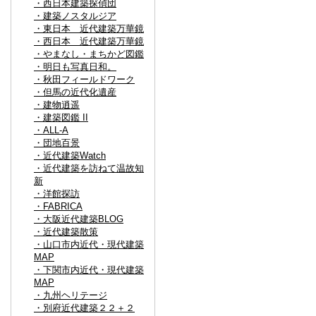
・西日本建築探偵団
・建築ノスタルジア
・東日本 近代建築万華鏡
・西日本 近代建築万華鏡
・やまなし・まちかど図鑑
・明日も写真日和。
・秋田フィールドワーク
・但馬の近代化遺産
・建物逍遥
・建築図鑑 II
・ALL-A
・団地百景
・近代建築Watch
・近代建築を訪ねて温故知
新
・洋館探訪
・FABRICA
・大阪近代建築BLOG
・近代建築散策
・山口市内近代・現代建築
MAP
・下関市内近代・現代建築
MAP
・九州ヘリテージ
・別府近代建築２２＋２