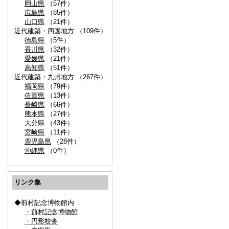
岡山県
（57件）
広島県
（85件）
山口県
（21件）
近代建築・四国地方
（109件）
徳島県
（5件）
香川県
（32件）
愛媛県
（21件）
高知県
（51件）
近代建築・九州地方
（267件）
福岡県
（79件）
佐賀県
（13件）
長崎県
（66件）
熊本県
（27件）
大分県
（43件）
宮崎県
（11件）
鹿児島県
（28件）
沖縄県
（0件）
リンク集
◆前村記念博物館内
・前村記念博物館
・円形校舎