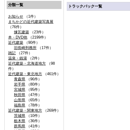
分類一覧
トラックバック一覧
お知らせ
（1件）
まちかどの近代建築写真展
（76件）
煉瓦建築
（23件）
本・DVD他
（2199件）
近代建築
（90件）
旧長崎刑務所
（17件）
雑記
（27件）
温泉・銭湯
（2件）
近代建築・北海道地方
（98
件）
近代建築・東北地方
（461件）
青森県
（96件）
岩手県
（80件）
宮城県
（95件）
秋田県
（47件）
山形県
（65件）
福島県
（78件）
近代建築・関東地方
（269件）
茨城県
（10件）
栃木県
（36件）
群馬県
（41件）