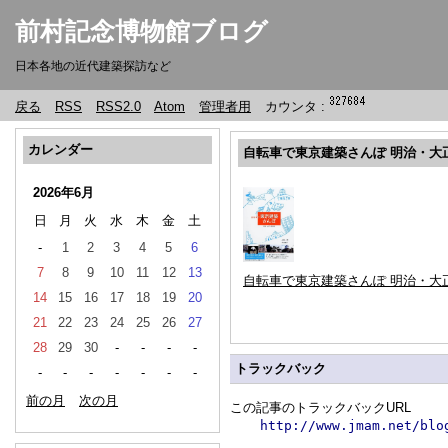
前村記念博物館ブログ
日本各地の近代建築探訪など
戻る
RSS
RSS2.0
Atom
管理者用
カウンタ :
カレンダー
自転車で東京建築さんぽ 明治・大
2026年6月
日
月
火
水
木
金
土
-
1
2
3
4
5
6
7
8
9
10
11
12
13
自転車で東京建築さんぽ 明治・大
14
15
16
17
18
19
20
21
22
23
24
25
26
27
28
29
30
-
-
-
-
トラックバック
-
-
-
-
-
-
-
前の月
次の月
この記事のトラックバックURL
http://www.jmam.net/blo