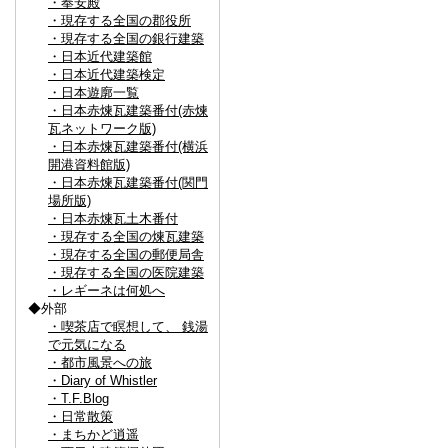
・奉安殿
・現存する全国の郡役所
・現存する全国の銀行建築
・日本近代建築館
・日本近代建築検定
・日本遊廓一覧
・日本赤煉瓦建築番付(赤煉
瓦ネットワーク版)
・日本赤煉瓦建築番付(横浜
開港資料館版)
・日本赤煉瓦建築番付(関門
場所版)
・日本赤煉瓦土木番付
・現存する全国の煉瓦建築
・現存する全国の郵便局舎
・現存する全国の医院建築
・レギーネは何処へ
◆外部
・喫茶店で瞑想して、 銭湯
で元気になる
・都市風景への旅
・Diary of Whistler
・T.F.Blog
・日常散策
・まちかど逍遥