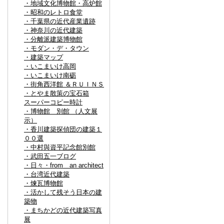
・地域文化博物館・高炉館
・昭和のレトロ食堂
・千葉県の近代産業遺跡
・神奈川の近代建築
・分離派建築博物館
・モダン・デ・タウン
・建築マップ
・いこまいけ高岡
・いこまいけ南砺
・街角西洋館 ＆ＲＵＩＮＳ
・とやま散策の宝石箱
スーパーコピー時計
・博物館 別館 （人文展
示）
・香川建築探偵団の建築１
００選
・中村與資平記念館別館
・武田五一ブログ
・日々・from an architect
・台湾近代建築
・煉瓦博物館
・活かして残そう日本の建
築物
・まちかどの近代建築写真
展