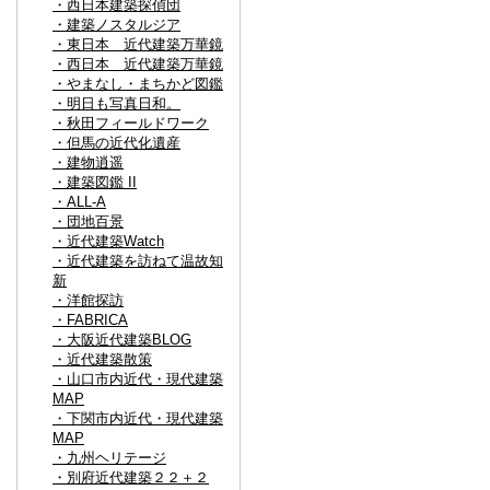
・西日本建築探偵団
・建築ノスタルジア
・東日本 近代建築万華鏡
・西日本 近代建築万華鏡
・やまなし・まちかど図鑑
・明日も写真日和。
・秋田フィールドワーク
・但馬の近代化遺産
・建物逍遥
・建築図鑑 II
・ALL-A
・団地百景
・近代建築Watch
・近代建築を訪ねて温故知
新
・洋館探訪
・FABRICA
・大阪近代建築BLOG
・近代建築散策
・山口市内近代・現代建築
MAP
・下関市内近代・現代建築
MAP
・九州ヘリテージ
・別府近代建築２２＋２