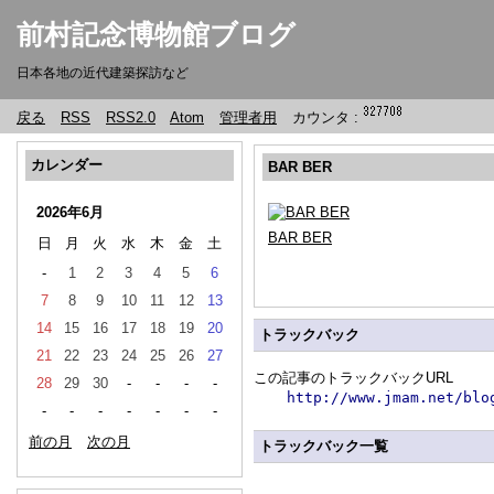
前村記念博物館ブログ
日本各地の近代建築探訪など
戻る
RSS
RSS2.0
Atom
管理者用
カウンタ :
カレンダー
BAR BER
2026年6月
BAR BER
日
月
火
水
木
金
土
-
1
2
3
4
5
6
7
8
9
10
11
12
13
14
15
16
17
18
19
20
トラックバック
21
22
23
24
25
26
27
この記事のトラックバックURL
28
29
30
-
-
-
-
http://www.jmam.net/blo
-
-
-
-
-
-
-
前の月
次の月
トラックバック一覧