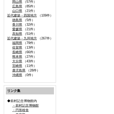
岡山県
（57件）
広島県
（85件）
山口県
（21件）
近代建築・四国地方
（109件）
徳島県
（5件）
香川県
（32件）
愛媛県
（21件）
高知県
（51件）
近代建築・九州地方
（267件）
福岡県
（79件）
佐賀県
（13件）
長崎県
（66件）
熊本県
（27件）
大分県
（43件）
宮崎県
（11件）
鹿児島県
（28件）
沖縄県
（0件）
リンク集
◆前村記念博物館内
・前村記念博物館
・円形校舎