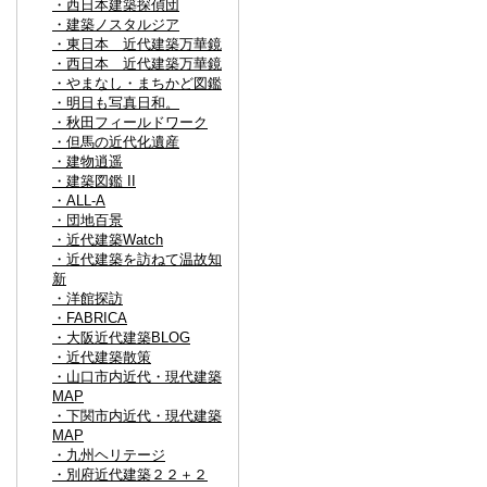
・西日本建築探偵団
・建築ノスタルジア
・東日本 近代建築万華鏡
・西日本 近代建築万華鏡
・やまなし・まちかど図鑑
・明日も写真日和。
・秋田フィールドワーク
・但馬の近代化遺産
・建物逍遥
・建築図鑑 II
・ALL-A
・団地百景
・近代建築Watch
・近代建築を訪ねて温故知
新
・洋館探訪
・FABRICA
・大阪近代建築BLOG
・近代建築散策
・山口市内近代・現代建築
MAP
・下関市内近代・現代建築
MAP
・九州ヘリテージ
・別府近代建築２２＋２