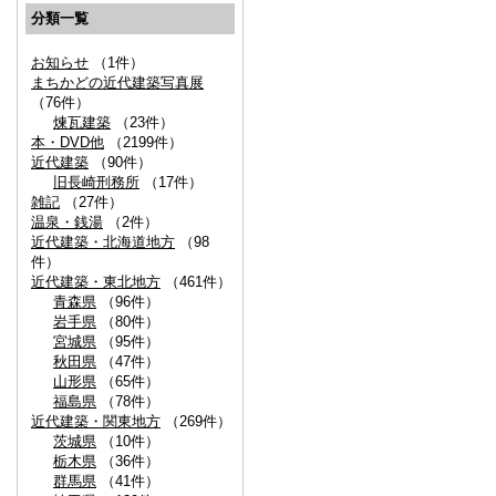
分類一覧
お知らせ
（1件）
まちかどの近代建築写真展
（76件）
煉瓦建築
（23件）
本・DVD他
（2199件）
近代建築
（90件）
旧長崎刑務所
（17件）
雑記
（27件）
温泉・銭湯
（2件）
近代建築・北海道地方
（98
件）
近代建築・東北地方
（461件）
青森県
（96件）
岩手県
（80件）
宮城県
（95件）
秋田県
（47件）
山形県
（65件）
福島県
（78件）
近代建築・関東地方
（269件）
茨城県
（10件）
栃木県
（36件）
群馬県
（41件）