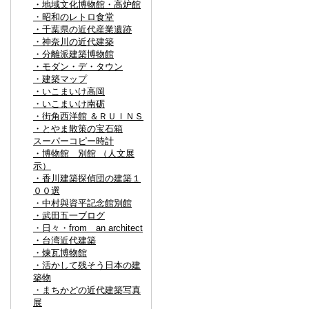
・地域文化博物館・高炉館
・昭和のレトロ食堂
・千葉県の近代産業遺跡
・神奈川の近代建築
・分離派建築博物館
・モダン・デ・タウン
・建築マップ
・いこまいけ高岡
・いこまいけ南砺
・街角西洋館 ＆ＲＵＩＮＳ
・とやま散策の宝石箱
スーパーコピー時計
・博物館 別館 （人文展
示）
・香川建築探偵団の建築１
００選
・中村與資平記念館別館
・武田五一ブログ
・日々・from an architect
・台湾近代建築
・煉瓦博物館
・活かして残そう日本の建
築物
・まちかどの近代建築写真
展