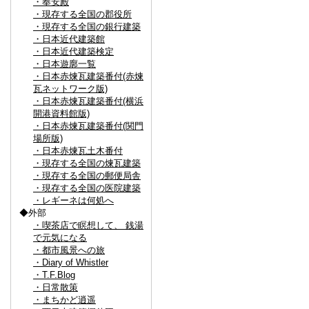
・奉安殿
・現存する全国の郡役所
・現存する全国の銀行建築
・日本近代建築館
・日本近代建築検定
・日本遊廓一覧
・日本赤煉瓦建築番付(赤煉
瓦ネットワーク版)
・日本赤煉瓦建築番付(横浜
開港資料館版)
・日本赤煉瓦建築番付(関門
場所版)
・日本赤煉瓦土木番付
・現存する全国の煉瓦建築
・現存する全国の郵便局舎
・現存する全国の医院建築
・レギーネは何処へ
◆外部
・喫茶店で瞑想して、 銭湯
で元気になる
・都市風景への旅
・Diary of Whistler
・T.F.Blog
・日常散策
・まちかど逍遥