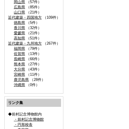
岡山県
（57件）
広島県
（85件）
山口県
（21件）
近代建築・四国地方
（109件）
徳島県
（5件）
香川県
（32件）
愛媛県
（21件）
高知県
（51件）
近代建築・九州地方
（267件）
福岡県
（79件）
佐賀県
（13件）
長崎県
（66件）
熊本県
（27件）
大分県
（43件）
宮崎県
（11件）
鹿児島県
（28件）
沖縄県
（0件）
リンク集
◆前村記念博物館内
・前村記念博物館
・円形校舎