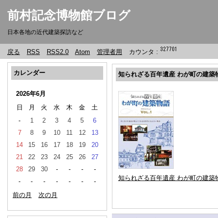
前村記念博物館ブログ
日本各地の近代建築探訪など
戻る
RSS
RSS2.0
Atom
管理者用
カウンタ :
カレンダー
知られざる百年遺産 わが町の建築物語
2026年6月
日
月
火
水
木
金
土
-
1
2
3
4
5
6
7
8
9
10
11
12
13
14
15
16
17
18
19
20
21
22
23
24
25
26
27
28
29
30
-
-
-
-
知られざる百年遺産 わが町の建築物語 
-
-
-
-
-
-
-
前の月
次の月