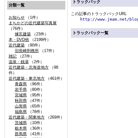
トラックバック
分類一覧
この記事のトラックバックURL
お知らせ
（1件）
http://www.jmam.net/blo
まちかどの近代建築写真展
（76件）
トラックバック一覧
煉瓦建築
（23件）
本・DVD他
（2199件）
近代建築
（90件）
旧長崎刑務所
（17件）
雑記
（27件）
温泉・銭湯
（2件）
近代建築・北海道地方
（98
件）
近代建築・東北地方
（461件）
青森県
（96件）
岩手県
（80件）
宮城県
（95件）
秋田県
（47件）
山形県
（65件）
福島県
（78件）
近代建築・関東地方
（269件）
茨城県
（10件）
栃木県
（36件）
群馬県
（41件）