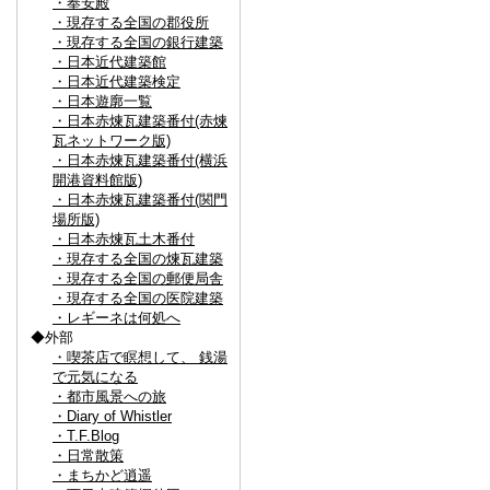
・奉安殿
・現存する全国の郡役所
・現存する全国の銀行建築
・日本近代建築館
・日本近代建築検定
・日本遊廓一覧
・日本赤煉瓦建築番付(赤煉
瓦ネットワーク版)
・日本赤煉瓦建築番付(横浜
開港資料館版)
・日本赤煉瓦建築番付(関門
場所版)
・日本赤煉瓦土木番付
・現存する全国の煉瓦建築
・現存する全国の郵便局舎
・現存する全国の医院建築
・レギーネは何処へ
◆外部
・喫茶店で瞑想して、 銭湯
で元気になる
・都市風景への旅
・Diary of Whistler
・T.F.Blog
・日常散策
・まちかど逍遥