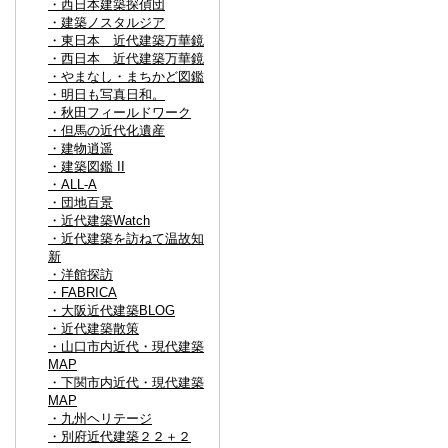
・西日本建築探偵団
・建築ノスタルジア
・東日本 近代建築万華鏡
・西日本 近代建築万華鏡
・やまなし・まちかど図鑑
・明日も写真日和。
・秋田フィールドワーク
・但馬の近代化遺産
・建物逍遥
・建築図鑑 II
・ALL-A
・団地百景
・近代建築Watch
・近代建築を訪ねて温故知
新
・洋館探訪
・FABRICA
・大阪近代建築BLOG
・近代建築散策
・山口市内近代・現代建築
MAP
・下関市内近代・現代建築
MAP
・九州ヘリテージ
・別府近代建築２２＋２