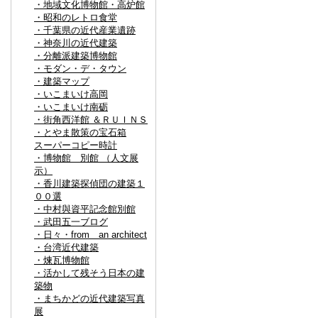
・地域文化博物館・高炉館
・昭和のレトロ食堂
・千葉県の近代産業遺跡
・神奈川の近代建築
・分離派建築博物館
・モダン・デ・タウン
・建築マップ
・いこまいけ高岡
・いこまいけ南砺
・街角西洋館 ＆ＲＵＩＮＳ
・とやま散策の宝石箱
スーパーコピー時計
・博物館 別館 （人文展
示）
・香川建築探偵団の建築１
００選
・中村與資平記念館別館
・武田五一ブログ
・日々・from an architect
・台湾近代建築
・煉瓦博物館
・活かして残そう日本の建
築物
・まちかどの近代建築写真
展