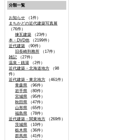
分類一覧
お知らせ
（1件）
まちかどの近代建築写真展
（76件）
煉瓦建築
（23件）
本・DVD他
（2199件）
近代建築
（90件）
旧長崎刑務所
（17件）
雑記
（27件）
温泉・銭湯
（2件）
近代建築・北海道地方
（98
件）
近代建築・東北地方
（461件）
青森県
（96件）
岩手県
（80件）
宮城県
（95件）
秋田県
（47件）
山形県
（65件）
福島県
（78件）
近代建築・関東地方
（269件）
茨城県
（10件）
栃木県
（36件）
群馬県
（41件）