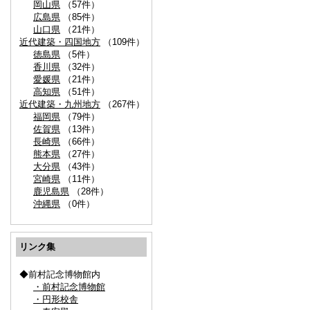
岡山県
（57件）
広島県
（85件）
山口県
（21件）
近代建築・四国地方
（109件）
徳島県
（5件）
香川県
（32件）
愛媛県
（21件）
高知県
（51件）
近代建築・九州地方
（267件）
福岡県
（79件）
佐賀県
（13件）
長崎県
（66件）
熊本県
（27件）
大分県
（43件）
宮崎県
（11件）
鹿児島県
（28件）
沖縄県
（0件）
リンク集
◆前村記念博物館内
・前村記念博物館
・円形校舎