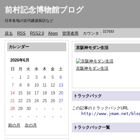
前村記念博物館ブログ
日本各地の近代建築探訪など
戻る
RSS
RSS2.0
Atom
管理者用
カウンタ :
カレンダー
京阪神モダン生活
2026年6月
京阪神モダン生活
日
月
火
水
木
金
土
-
1
2
3
4
5
6
7
8
9
10
11
12
13
14
15
16
17
18
19
20
トラックバック
21
22
23
24
25
26
27
この記事のトラックバックURL
28
29
30
-
-
-
-
http://www.jmam.net/blo
-
-
-
-
-
-
-
前の月
次の月
トラックバック一覧