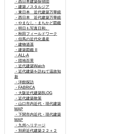
・西日本建築探偵団
・建築ノスタルジア
・東日本 近代建築万華鏡
・西日本 近代建築万華鏡
・やまなし・まちかど図鑑
・明日も写真日和。
・秋田フィールドワーク
・但馬の近代化遺産
・建物逍遥
・建築図鑑 II
・ALL-A
・団地百景
・近代建築Watch
・近代建築を訪ねて温故知
新
・洋館探訪
・FABRICA
・大阪近代建築BLOG
・近代建築散策
・山口市内近代・現代建築
MAP
・下関市内近代・現代建築
MAP
・九州ヘリテージ
・別府近代建築２２＋２