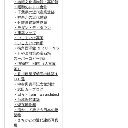
・地域文化博物館・高炉館
・昭和のレトロ食堂
・千葉県の近代産業遺跡
・神奈川の近代建築
・分離派建築博物館
・モダン・デ・タウン
・建築マップ
・いこまいけ高岡
・いこまいけ南砺
・街角西洋館 ＆ＲＵＩＮＳ
・とやま散策の宝石箱
スーパーコピー時計
・博物館 別館 （人文展
示）
・香川建築探偵団の建築１
００選
・中村與資平記念館別館
・武田五一ブログ
・日々・from an architect
・台湾近代建築
・煉瓦博物館
・活かして残そう日本の建
築物
・まちかどの近代建築写真
展