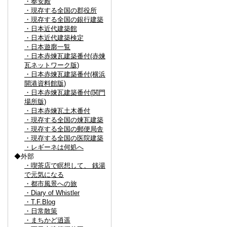
・奉安殿
・現存する全国の郡役所
・現存する全国の銀行建築
・日本近代建築館
・日本近代建築検定
・日本遊廓一覧
・日本赤煉瓦建築番付(赤煉
瓦ネットワーク版)
・日本赤煉瓦建築番付(横浜
開港資料館版)
・日本赤煉瓦建築番付(関門
場所版)
・日本赤煉瓦土木番付
・現存する全国の煉瓦建築
・現存する全国の郵便局舎
・現存する全国の医院建築
・レギーネは何処へ
◆外部
・喫茶店で瞑想して、 銭湯
で元気になる
・都市風景への旅
・Diary of Whistler
・T.F.Blog
・日常散策
・まちかど逍遥