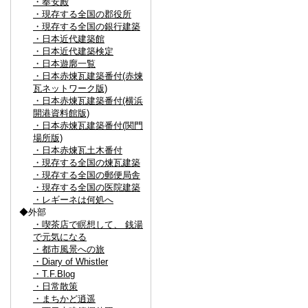
・奉安殿
・現存する全国の郡役所
・現存する全国の銀行建築
・日本近代建築館
・日本近代建築検定
・日本遊廓一覧
・日本赤煉瓦建築番付(赤煉
瓦ネットワーク版)
・日本赤煉瓦建築番付(横浜
開港資料館版)
・日本赤煉瓦建築番付(関門
場所版)
・日本赤煉瓦土木番付
・現存する全国の煉瓦建築
・現存する全国の郵便局舎
・現存する全国の医院建築
・レギーネは何処へ
◆外部
・喫茶店で瞑想して、 銭湯
で元気になる
・都市風景への旅
・Diary of Whistler
・T.F.Blog
・日常散策
・まちかど逍遥