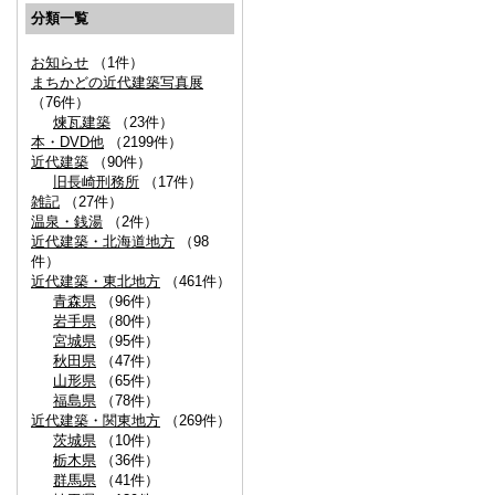
分類一覧
お知らせ
（1件）
まちかどの近代建築写真展
（76件）
煉瓦建築
（23件）
本・DVD他
（2199件）
近代建築
（90件）
旧長崎刑務所
（17件）
雑記
（27件）
温泉・銭湯
（2件）
近代建築・北海道地方
（98
件）
近代建築・東北地方
（461件）
青森県
（96件）
岩手県
（80件）
宮城県
（95件）
秋田県
（47件）
山形県
（65件）
福島県
（78件）
近代建築・関東地方
（269件）
茨城県
（10件）
栃木県
（36件）
群馬県
（41件）