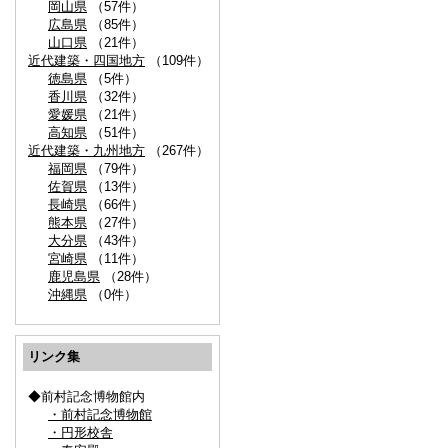
岡山県
（57件）
広島県
（85件）
山口県
（21件）
近代建築・四国地方
（109件）
徳島県
（5件）
香川県
（32件）
愛媛県
（21件）
高知県
（51件）
近代建築・九州地方
（267件）
福岡県
（79件）
佐賀県
（13件）
長崎県
（66件）
熊本県
（27件）
大分県
（43件）
宮崎県
（11件）
鹿児島県
（28件）
沖縄県
（0件）
リンク集
◆前村記念博物館内
・前村記念博物館
・円形校舎