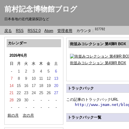
前村記念博物館ブログ
日本各地の近代建築探訪など
戻る
RSS
RSS2.0
Atom
管理者用
カウンタ :
カレンダー
街並みコレクション 第4弾R BOX
2026年6月
街並みコレクション 第4弾R BOX
日
月
火
水
木
金
土
-
1
2
3
4
5
6
7
8
9
10
11
12
13
14
15
16
17
18
19
20
トラックバック
21
22
23
24
25
26
27
この記事のトラックバックURL
28
29
30
-
-
-
-
http://www.jmam.net/blo
-
-
-
-
-
-
-
前の月
次の月
トラックバック一覧