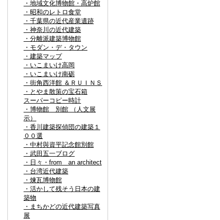
・地域文化博物館・高炉館
・昭和のレトロ食堂
・千葉県の近代産業遺跡
・神奈川の近代建築
・分離派建築博物館
・モダン・デ・タウン
・建築マップ
・いこまいけ高岡
・いこまいけ南砺
・街角西洋館 ＆ＲＵＩＮＳ
・とやま散策の宝石箱
スーパーコピー時計
・博物館 別館 （人文展
示）
・香川建築探偵団の建築１
００選
・中村與資平記念館別館
・武田五一ブログ
・日々・from an architect
・台湾近代建築
・煉瓦博物館
・活かして残そう日本の建
築物
・まちかどの近代建築写真
展