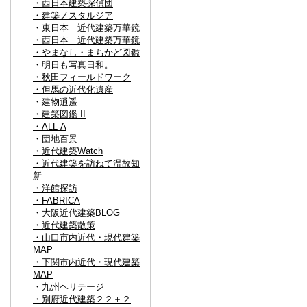
・西日本建築探偵団
・建築ノスタルジア
・東日本 近代建築万華鏡
・西日本 近代建築万華鏡
・やまなし・まちかど図鑑
・明日も写真日和。
・秋田フィールドワーク
・但馬の近代化遺産
・建物逍遥
・建築図鑑 II
・ALL-A
・団地百景
・近代建築Watch
・近代建築を訪ねて温故知
新
・洋館探訪
・FABRICA
・大阪近代建築BLOG
・近代建築散策
・山口市内近代・現代建築
MAP
・下関市内近代・現代建築
MAP
・九州ヘリテージ
・別府近代建築２２＋２