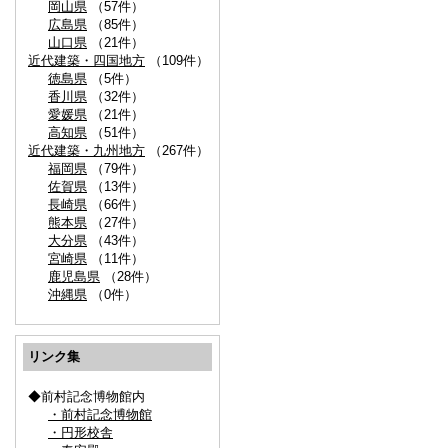
岡山県
（57件）
広島県
（85件）
山口県
（21件）
近代建築・四国地方
（109件）
徳島県
（5件）
香川県
（32件）
愛媛県
（21件）
高知県
（51件）
近代建築・九州地方
（267件）
福岡県
（79件）
佐賀県
（13件）
長崎県
（66件）
熊本県
（27件）
大分県
（43件）
宮崎県
（11件）
鹿児島県
（28件）
沖縄県
（0件）
リンク集
◆前村記念博物館内
・前村記念博物館
・円形校舎