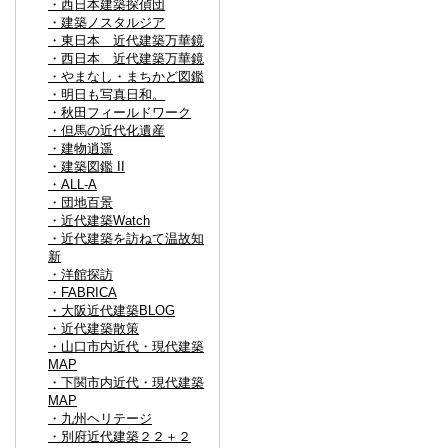
・西日本建築探偵団
・建築ノスタルジア
・東日本 近代建築万華鏡
・西日本 近代建築万華鏡
・やまなし・まちかど図鑑
・明日も写真日和。
・秋田フィールドワーク
・但馬の近代化遺産
・建物逍遥
・建築図鑑 II
・ALL-A
・団地百景
・近代建築Watch
・近代建築を訪ねて温故知
新
・洋館探訪
・FABRICA
・大阪近代建築BLOG
・近代建築散策
・山口市内近代・現代建築
MAP
・下関市内近代・現代建築
MAP
・九州ヘリテージ
・別府近代建築２２＋２