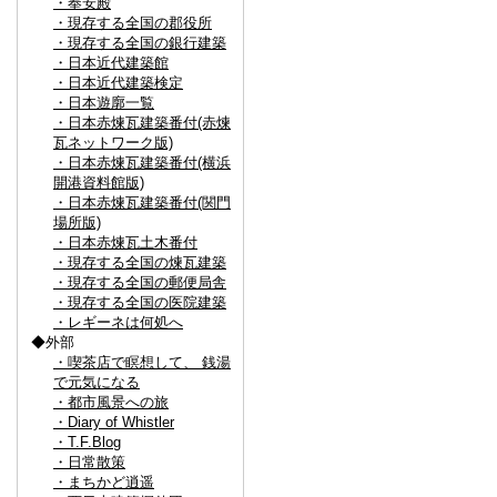
・奉安殿
・現存する全国の郡役所
・現存する全国の銀行建築
・日本近代建築館
・日本近代建築検定
・日本遊廓一覧
・日本赤煉瓦建築番付(赤煉
瓦ネットワーク版)
・日本赤煉瓦建築番付(横浜
開港資料館版)
・日本赤煉瓦建築番付(関門
場所版)
・日本赤煉瓦土木番付
・現存する全国の煉瓦建築
・現存する全国の郵便局舎
・現存する全国の医院建築
・レギーネは何処へ
◆外部
・喫茶店で瞑想して、 銭湯
で元気になる
・都市風景への旅
・Diary of Whistler
・T.F.Blog
・日常散策
・まちかど逍遥