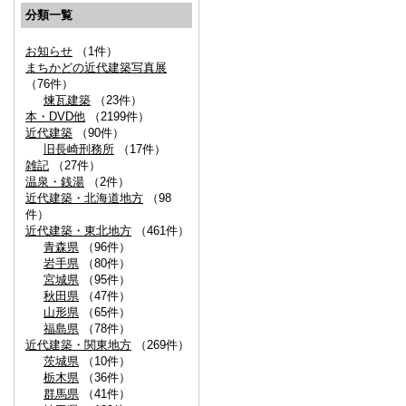
分類一覧
お知らせ
（1件）
まちかどの近代建築写真展
（76件）
煉瓦建築
（23件）
本・DVD他
（2199件）
近代建築
（90件）
旧長崎刑務所
（17件）
雑記
（27件）
温泉・銭湯
（2件）
近代建築・北海道地方
（98
件）
近代建築・東北地方
（461件）
青森県
（96件）
岩手県
（80件）
宮城県
（95件）
秋田県
（47件）
山形県
（65件）
福島県
（78件）
近代建築・関東地方
（269件）
茨城県
（10件）
栃木県
（36件）
群馬県
（41件）