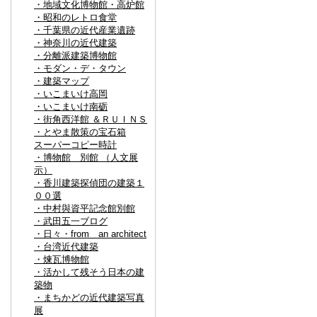
・地域文化博物館・高炉館
・昭和のレトロ食堂
・千葉県の近代産業遺跡
・神奈川の近代建築
・分離派建築博物館
・モダン・デ・タウン
・建築マップ
・いこまいけ高岡
・いこまいけ南砺
・街角西洋館 ＆ＲＵＩＮＳ
・とやま散策の宝石箱
スーパーコピー時計
・博物館 別館 （人文展
示）
・香川建築探偵団の建築１
００選
・中村與資平記念館別館
・武田五一ブログ
・日々・from an architect
・台湾近代建築
・煉瓦博物館
・活かして残そう日本の建
築物
・まちかどの近代建築写真
展