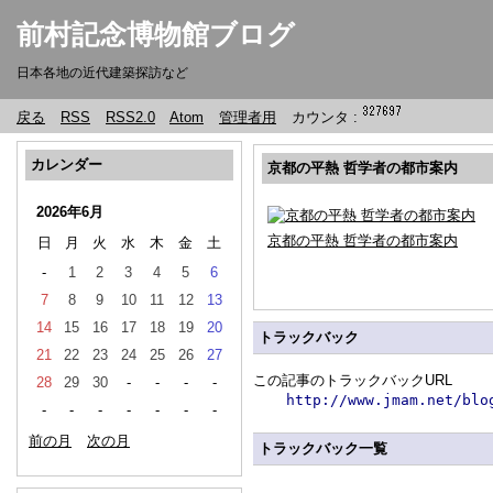
前村記念博物館ブログ
日本各地の近代建築探訪など
戻る
RSS
RSS2.0
Atom
管理者用
カウンタ :
カレンダー
京都の平熱 哲学者の都市案内
2026年6月
京都の平熱 哲学者の都市案内
日
月
火
水
木
金
土
-
1
2
3
4
5
6
7
8
9
10
11
12
13
14
15
16
17
18
19
20
トラックバック
21
22
23
24
25
26
27
この記事のトラックバックURL
28
29
30
-
-
-
-
http://www.jmam.net/blo
-
-
-
-
-
-
-
前の月
次の月
トラックバック一覧