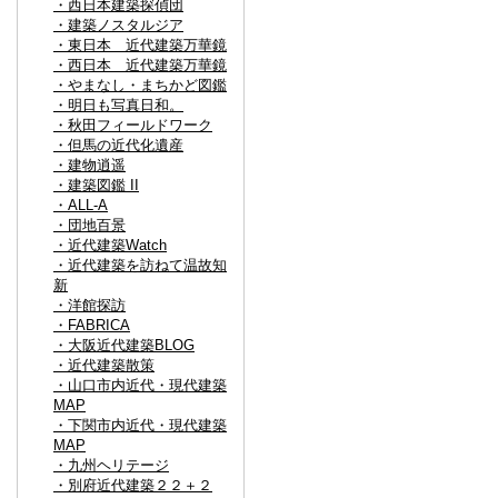
・西日本建築探偵団
・建築ノスタルジア
・東日本 近代建築万華鏡
・西日本 近代建築万華鏡
・やまなし・まちかど図鑑
・明日も写真日和。
・秋田フィールドワーク
・但馬の近代化遺産
・建物逍遥
・建築図鑑 II
・ALL-A
・団地百景
・近代建築Watch
・近代建築を訪ねて温故知
新
・洋館探訪
・FABRICA
・大阪近代建築BLOG
・近代建築散策
・山口市内近代・現代建築
MAP
・下関市内近代・現代建築
MAP
・九州ヘリテージ
・別府近代建築２２＋２