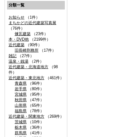
分類一覧
お知らせ
（1件）
まちかどの近代建築写真展
（76件）
煉瓦建築
（23件）
本・DVD他
（2199件）
近代建築
（90件）
旧長崎刑務所
（17件）
雑記
（27件）
温泉・銭湯
（2件）
近代建築・北海道地方
（98
件）
近代建築・東北地方
（461件）
青森県
（96件）
岩手県
（80件）
宮城県
（95件）
秋田県
（47件）
山形県
（65件）
福島県
（78件）
近代建築・関東地方
（269件）
茨城県
（10件）
栃木県
（36件）
群馬県
（41件）