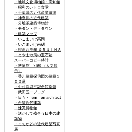
・地域文化博物館・高炉館
・昭和のレトロ食堂
・千葉県の近代産業遺跡
・神奈川の近代建築
・分離派建築博物館
・モダン・デ・タウン
・建築マップ
・いこまいけ高岡
・いこまいけ南砺
・街角西洋館 ＆ＲＵＩＮＳ
・とやま散策の宝石箱
スーパーコピー時計
・博物館 別館 （人文展
示）
・香川建築探偵団の建築１
００選
・中村與資平記念館別館
・武田五一ブログ
・日々・from an architect
・台湾近代建築
・煉瓦博物館
・活かして残そう日本の建
築物
・まちかどの近代建築写真
展