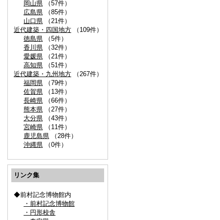
岡山県
（57件）
広島県
（85件）
山口県
（21件）
近代建築・四国地方
（109件）
徳島県
（5件）
香川県
（32件）
愛媛県
（21件）
高知県
（51件）
近代建築・九州地方
（267件）
福岡県
（79件）
佐賀県
（13件）
長崎県
（66件）
熊本県
（27件）
大分県
（43件）
宮崎県
（11件）
鹿児島県
（28件）
沖縄県
（0件）
リンク集
◆前村記念博物館内
・前村記念博物館
・円形校舎