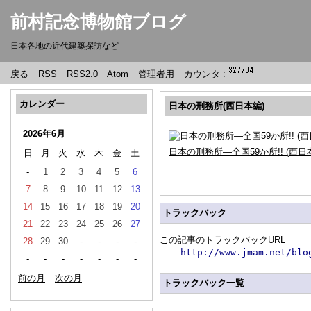
前村記念博物館ブログ
日本各地の近代建築探訪など
戻る
RSS
RSS2.0
Atom
管理者用
カウンタ :
カレンダー
日本の刑務所(西日本編)
2026年6月
日本の刑務所―全国59か所!! (西日
日
月
火
水
木
金
土
-
1
2
3
4
5
6
7
8
9
10
11
12
13
14
15
16
17
18
19
20
トラックバック
21
22
23
24
25
26
27
この記事のトラックバックURL
28
29
30
-
-
-
-
http://www.jmam.net/blo
-
-
-
-
-
-
-
前の月
次の月
トラックバック一覧