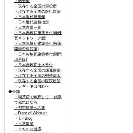
・奉安殿
・現存する全国の郡役所
・現存する全国の銀行建築
・日本近代建築館
・日本近代建築検定
・日本遊廓一覧
・日本赤煉瓦建築番付(赤煉
瓦ネットワーク版)
・日本赤煉瓦建築番付(横浜
開港資料館版)
・日本赤煉瓦建築番付(関門
場所版)
・日本赤煉瓦土木番付
・現存する全国の煉瓦建築
・現存する全国の郵便局舎
・現存する全国の医院建築
・レギーネは何処へ
◆外部
・喫茶店で瞑想して、 銭湯
で元気になる
・都市風景への旅
・Diary of Whistler
・T.F.Blog
・日常散策
・まちかど逍遥