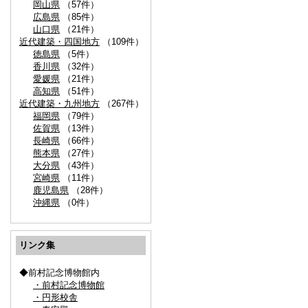
岡山県
（57件）
広島県
（85件）
山口県
（21件）
近代建築・四国地方
（109件）
徳島県
（5件）
香川県
（32件）
愛媛県
（21件）
高知県
（51件）
近代建築・九州地方
（267件）
福岡県
（79件）
佐賀県
（13件）
長崎県
（66件）
熊本県
（27件）
大分県
（43件）
宮崎県
（11件）
鹿児島県
（28件）
沖縄県
（0件）
リンク集
◆前村記念博物館内
・前村記念博物館
・円形校舎