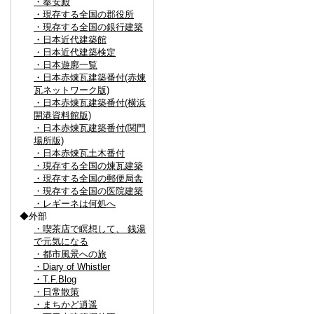
・奉安殿
・現存する全国の郡役所
・現存する全国の銀行建築
・日本近代建築館
・日本近代建築検定
・日本遊廓一覧
・日本赤煉瓦建築番付(赤煉
瓦ネットワーク版)
・日本赤煉瓦建築番付(横浜
開港資料館版)
・日本赤煉瓦建築番付(関門
場所版)
・日本赤煉瓦土木番付
・現存する全国の煉瓦建築
・現存する全国の郵便局舎
・現存する全国の医院建築
・レギーネは何処へ
◆外部
・喫茶店で瞑想して、 銭湯
で元気になる
・都市風景への旅
・Diary of Whistler
・T.F.Blog
・日常散策
・まちかど逍遥