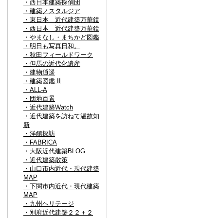
・西日本建築探偵団
・建築ノスタルジア
・東日本 近代建築万華鏡
・西日本 近代建築万華鏡
・やまなし・まちかど図鑑
・明日も写真日和。
・秋田フィールドワーク
・但馬の近代化遺産
・建物逍遥
・建築図鑑 II
・ALL-A
・団地百景
・近代建築Watch
・近代建築を訪ねて温故知
新
・洋館探訪
・FABRICA
・大阪近代建築BLOG
・近代建築散策
・山口市内近代・現代建築
MAP
・下関市内近代・現代建築
MAP
・九州ヘリテージ
・別府近代建築２２＋２