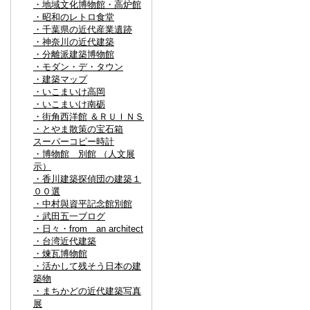
・地域文化博物館・高炉館
・昭和のレトロ食堂
・千葉県の近代産業遺跡
・神奈川の近代建築
・分離派建築博物館
・モダン・デ・タウン
・建築マップ
・いこまいけ高岡
・いこまいけ南砺
・街角西洋館 ＆ＲＵＩＮＳ
・とやま散策の宝石箱
スーパーコピー時計
・博物館 別館 （人文展
示）
・香川建築探偵団の建築１
００選
・中村與資平記念館別館
・武田五一ブログ
・日々・from an architect
・台湾近代建築
・煉瓦博物館
・活かして残そう日本の建
築物
・まちかどの近代建築写真
展