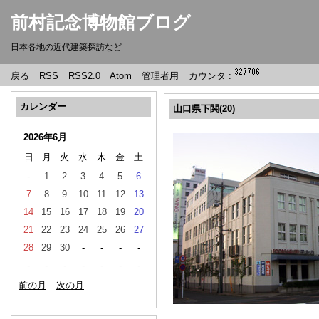
前村記念博物館ブログ
日本各地の近代建築探訪など
戻る
RSS
RSS2.0
Atom
管理者用
カウンタ :
カレンダー
山口県下関(20)
2026年6月
日
月
火
水
木
金
土
-
1
2
3
4
5
6
7
8
9
10
11
12
13
14
15
16
17
18
19
20
21
22
23
24
25
26
27
28
29
30
-
-
-
-
-
-
-
-
-
-
-
前の月
次の月