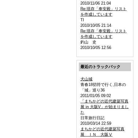
2010/11/06 21:04
Re:現存「奉安殿」リスト
を作成しています
TI
2010/10/05 21:14
Re:現存「奉安殿」リスト
を作成しています
釣山 史
2010/10/05 12:56
最近のトラックバック
犬山城
青春18切符で行く,日本の
「城」巡り36
2011/01/05 09:02
「まちかどの近代建築写真
展 in 大阪V」が始まりまし
た
日常旅行日記
2010/03/14 22:59
まちかどの近代建築写真
展 ＩＮ 大阪Ⅴ