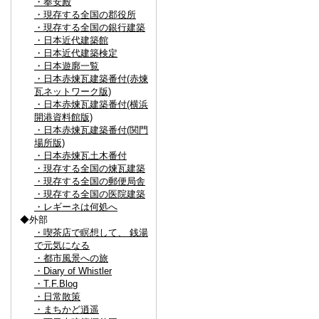
・奉安殿
・現存する全国の郡役所
・現存する全国の銀行建築
・日本近代建築館
・日本近代建築検定
・日本遊廓一覧
・日本赤煉瓦建築番付(赤煉
瓦ネットワーク版)
・日本赤煉瓦建築番付(横浜
開港資料館版)
・日本赤煉瓦建築番付(関門
場所版)
・日本赤煉瓦土木番付
・現存する全国の煉瓦建築
・現存する全国の郵便局舎
・現存する全国の医院建築
・レギーネは何処へ
◆外部
・喫茶店で瞑想して、 銭湯
で元気になる
・都市風景への旅
・Diary of Whistler
・T.F.Blog
・日常散策
・まちかど逍遥