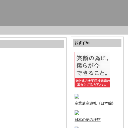
おすすめ
産業遺産巡礼《日本編》
日本の夢の洋館