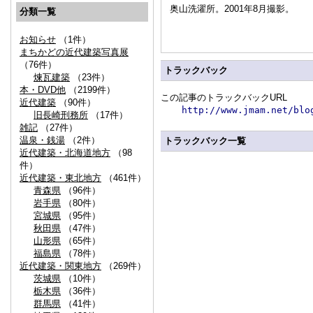
奥山洗濯所。2001年8月撮影。
分類一覧
お知らせ
（1件）
まちかどの近代建築写真展
（76件）
トラックバック
煉瓦建築
（23件）
本・DVD他
（2199件）
この記事のトラックバックURL
近代建築
（90件）
http://www.jmam.net/blo
旧長崎刑務所
（17件）
雑記
（27件）
温泉・銭湯
（2件）
トラックバック一覧
近代建築・北海道地方
（98
件）
近代建築・東北地方
（461件）
青森県
（96件）
岩手県
（80件）
宮城県
（95件）
秋田県
（47件）
山形県
（65件）
福島県
（78件）
近代建築・関東地方
（269件）
茨城県
（10件）
栃木県
（36件）
群馬県
（41件）