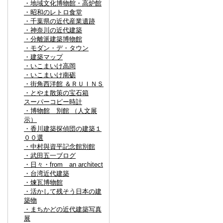
・地域文化博物館・高炉館
・昭和のレトロ食堂
・千葉県の近代産業遺跡
・神奈川の近代建築
・分離派建築博物館
・モダン・デ・タウン
・建築マップ
・いこまいけ高岡
・いこまいけ南砺
・街角西洋館 ＆ＲＵＩＮＳ
・とやま散策の宝石箱
スーパーコピー時計
・博物館 別館 （人文展
示）
・香川建築探偵団の建築１
００選
・中村與資平記念館別館
・武田五一ブログ
・日々・from an architect
・台湾近代建築
・煉瓦博物館
・活かして残そう日本の建
築物
・まちかどの近代建築写真
展