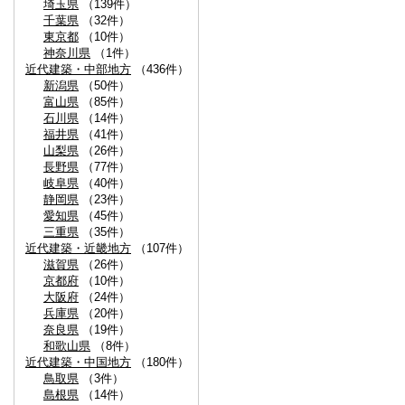
埼玉県
（139件）
千葉県
（32件）
東京都
（10件）
神奈川県
（1件）
近代建築・中部地方
（436件）
新潟県
（50件）
富山県
（85件）
石川県
（14件）
福井県
（41件）
山梨県
（26件）
長野県
（77件）
岐阜県
（40件）
静岡県
（23件）
愛知県
（45件）
三重県
（35件）
近代建築・近畿地方
（107件）
滋賀県
（26件）
京都府
（10件）
大阪府
（24件）
兵庫県
（20件）
奈良県
（19件）
和歌山県
（8件）
近代建築・中国地方
（180件）
鳥取県
（3件）
島根県
（14件）