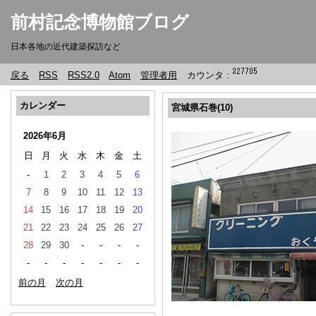
前村記念博物館ブログ
日本各地の近代建築探訪など
戻る
RSS
RSS2.0
Atom
管理者用
カウンタ :
カレンダー
宮城県石巻(10)
2026年6月
日
月
火
水
木
金
土
-
1
2
3
4
5
6
7
8
9
10
11
12
13
14
15
16
17
18
19
20
21
22
23
24
25
26
27
28
29
30
-
-
-
-
-
-
-
-
-
-
-
前の月
次の月