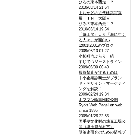
ひろの東本西走！？
2010/03/14 21:54
まちかどの近代建築写真
展 ＩＮ 大阪Ⅴ
ひろの東本西走！？
2010/03/14 19:54
「蟹工船」より「海に生く
る人々」が面白い
t2001t2001のブログ
2009/06/10 01:27
小杉町内ぶらり 続
すじてつジャストライン
2009/06/09 00:40
撮影禁止が守るものは
中小企業診断士がブラン
ド・デザイン・マーケティ
ングを解説！
2009/02/24 19:34
ホフマン輪窯臨時公開
Ryo's Web Page! on web
sinse 1995
2009/01/26 22:53
国重要文化財の煉瓦工場公
開（埼玉県深谷市）
明治史研究のための情報ブ