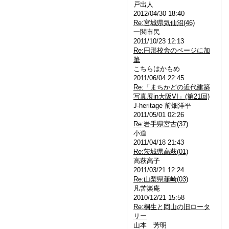
戸出人
2012/04/30 18:40
Re:宮城県気仙沼(46)
一関市民
2011/10/23 12:13
Re:円形校舎のページに加
筆
こちらはかもめ
2011/06/04 22:45
Re:「まちかどの近代建築
写真展in大阪VI」(第21回)
J-heritage 前畑洋平
2011/05/01 02:26
Re:岩手県宮古(37)
小道
2011/04/18 21:43
Re:茨城県高萩(01)
高萩高子
2011/03/21 12:24
Re:山梨県韮崎(03)
凡苦楽庵
2010/12/21 15:58
Re:桐生と岡山の旧ロータ
リー
山本 芳明