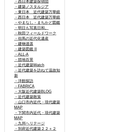
・西日本建築探偵団
・建築ノスタルジア
・東日本 近代建築万華鏡
・西日本 近代建築万華鏡
・やまなし・まちかど図鑑
・明日も写真日和。
・秋田フィールドワーク
・但馬の近代化遺産
・建物逍遥
・建築図鑑 II
・ALL-A
・団地百景
・近代建築Watch
・近代建築を訪ねて温故知
新
・洋館探訪
・FABRICA
・大阪近代建築BLOG
・近代建築散策
・山口市内近代・現代建築
MAP
・下関市内近代・現代建築
MAP
・九州ヘリテージ
・別府近代建築２２＋２