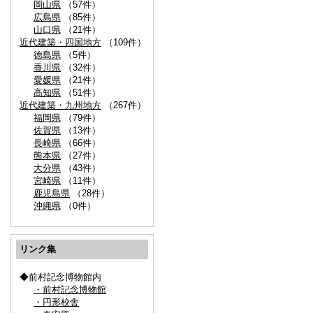
岡山県
（57件）
広島県
（85件）
山口県
（21件）
近代建築・四国地方
（109件）
徳島県
（5件）
香川県
（32件）
愛媛県
（21件）
高知県
（51件）
近代建築・九州地方
（267件）
福岡県
（79件）
佐賀県
（13件）
長崎県
（66件）
熊本県
（27件）
大分県
（43件）
宮崎県
（11件）
鹿児島県
（28件）
沖縄県
（0件）
リンク集
◆前村記念博物館内
・前村記念博物館
・円形校舎