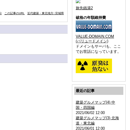
旅先銭湯2
分
この記事のURL
近代建築・東北地方::宮城県
破格の年額維持費
VALUE-DOMAIN.COM
(バリュードメイン)
ドメインもサーバも、ここ
でお世話になっています。
最近の記事
建築グルメマップ(4) 中
国・四国編
2021/06/02 12:00
建築グルメマップ(3) 北海
道・東北編
2021/06/01 12:00