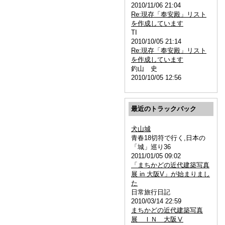
2010/11/06 21:04
Re:現存「奉安殿」リスト
を作成しています
TI
2010/10/05 21:14
Re:現存「奉安殿」リスト
を作成しています
釣山 史
2010/10/05 12:56
最近のトラックバック
犬山城
青春18切符で行く,日本の
「城」巡り36
2011/01/05 09:02
「まちかどの近代建築写真
展 in 大阪V」が始まりまし
た
日常旅行日記
2010/03/14 22:59
まちかどの近代建築写真
展 ＩＮ 大阪Ⅴ