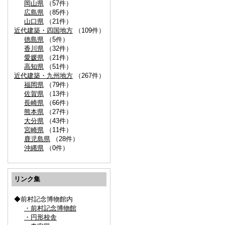
岡山県
（57件）
広島県
（85件）
山口県
（21件）
近代建築・四国地方
（109件）
徳島県
（5件）
香川県
（32件）
愛媛県
（21件）
高知県
（51件）
近代建築・九州地方
（267件）
福岡県
（79件）
佐賀県
（13件）
長崎県
（66件）
熊本県
（27件）
大分県
（43件）
宮崎県
（11件）
鹿児島県
（28件）
沖縄県
（0件）
リンク集
◆前村記念博物館内
・前村記念博物館
・円形校舎