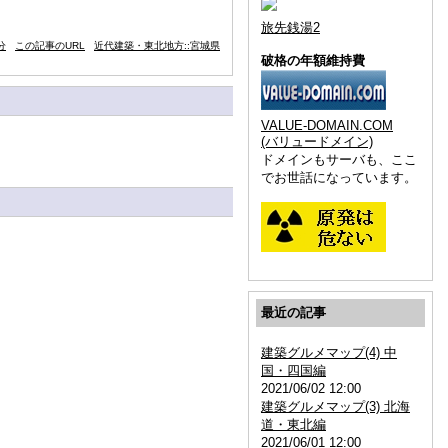
旅先銭湯2
分
この記事のURL
近代建築・東北地方::宮城県
破格の年額維持費
VALUE-DOMAIN.COM
(バリュードメイン)
ドメインもサーバも、ここ
でお世話になっています。
最近の記事
建築グルメマップ(4) 中
国・四国編
2021/06/02 12:00
建築グルメマップ(3) 北海
道・東北編
2021/06/01 12:00