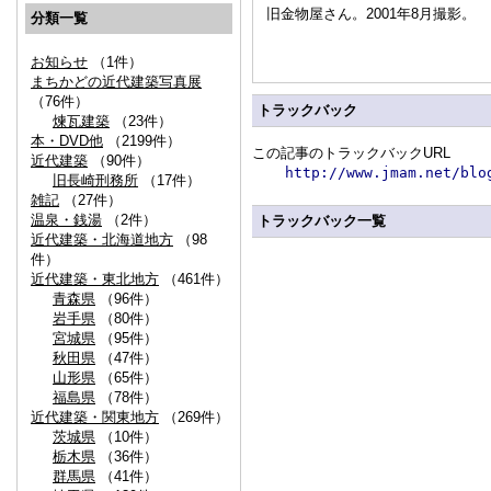
旧金物屋さん。2001年8月撮影。
分類一覧
お知らせ
（1件）
まちかどの近代建築写真展
（76件）
トラックバック
煉瓦建築
（23件）
本・DVD他
（2199件）
この記事のトラックバックURL
近代建築
（90件）
http://www.jmam.net/blo
旧長崎刑務所
（17件）
雑記
（27件）
温泉・銭湯
（2件）
トラックバック一覧
近代建築・北海道地方
（98
件）
近代建築・東北地方
（461件）
青森県
（96件）
岩手県
（80件）
宮城県
（95件）
秋田県
（47件）
山形県
（65件）
福島県
（78件）
近代建築・関東地方
（269件）
茨城県
（10件）
栃木県
（36件）
群馬県
（41件）