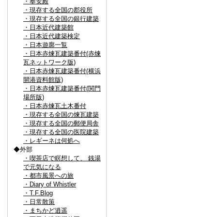
・奉安殿
・現存する全国の郡役所
・現存する全国の銀行建築
・日本近代建築館
・日本近代建築検定
・日本遊廓一覧
・日本赤煉瓦建築番付(赤煉
瓦ネットワーク版)
・日本赤煉瓦建築番付(横浜
開港資料館版)
・日本赤煉瓦建築番付(関門
場所版)
・日本赤煉瓦土木番付
・現存する全国の煉瓦建築
・現存する全国の郵便局舎
・現存する全国の医院建築
・レギーネは何処へ
◆外部
・喫茶店で瞑想して、 銭湯
で元気になる
・都市風景への旅
・Diary of Whistler
・T.F.Blog
・日常散策
・まちかど逍遥