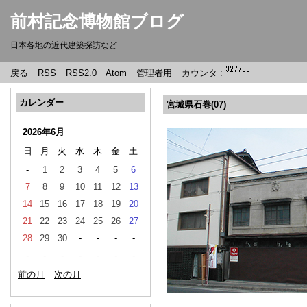
前村記念博物館ブログ
日本各地の近代建築探訪など
戻る
RSS
RSS2.0
Atom
管理者用
カウンタ :
カレンダー
宮城県石巻(07)
2026年6月
日
月
火
水
木
金
土
-
1
2
3
4
5
6
7
8
9
10
11
12
13
14
15
16
17
18
19
20
21
22
23
24
25
26
27
28
29
30
-
-
-
-
-
-
-
-
-
-
-
前の月
次の月