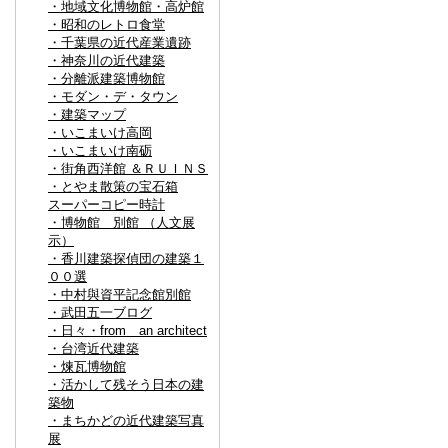
・地域文化博物館・高炉館
・昭和のレトロ食堂
・千葉県の近代産業遺跡
・神奈川の近代建築
・分離派建築博物館
・モダン・デ・タウン
・建築マップ
・いこまいけ高岡
・いこまいけ南砺
・街角西洋館 ＆ＲＵＩＮＳ
・とやま散策の宝石箱
スーパーコピー時計
・博物館 別館 （人文展
示）
・香川建築探偵団の建築１
００選
・中村與資平記念館別館
・武田五一ブログ
・日々・from an architect
・台湾近代建築
・煉瓦博物館
・活かして残そう日本の建
築物
・まちかどの近代建築写真
展