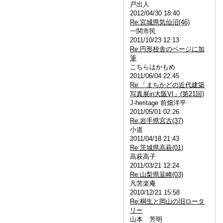
戸出人
2012/04/30 18:40
Re:宮城県気仙沼(46)
一関市民
2011/10/23 12:13
Re:円形校舎のページに加
筆
こちらはかもめ
2011/06/04 22:45
Re:「まちかどの近代建築
写真展in大阪VI」(第21回)
J-heritage 前畑洋平
2011/05/01 02:26
Re:岩手県宮古(37)
小道
2011/04/18 21:43
Re:茨城県高萩(01)
高萩高子
2011/03/21 12:24
Re:山梨県韮崎(03)
凡苦楽庵
2010/12/21 15:58
Re:桐生と岡山の旧ロータ
リー
山本 芳明