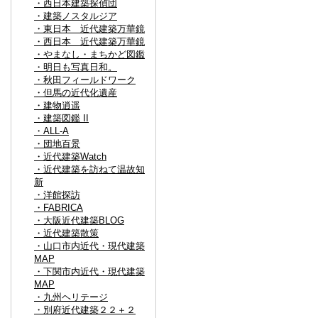
・西日本建築探偵団
・建築ノスタルジア
・東日本 近代建築万華鏡
・西日本 近代建築万華鏡
・やまなし・まちかど図鑑
・明日も写真日和。
・秋田フィールドワーク
・但馬の近代化遺産
・建物逍遥
・建築図鑑 II
・ALL-A
・団地百景
・近代建築Watch
・近代建築を訪ねて温故知
新
・洋館探訪
・FABRICA
・大阪近代建築BLOG
・近代建築散策
・山口市内近代・現代建築
MAP
・下関市内近代・現代建築
MAP
・九州ヘリテージ
・別府近代建築２２＋２