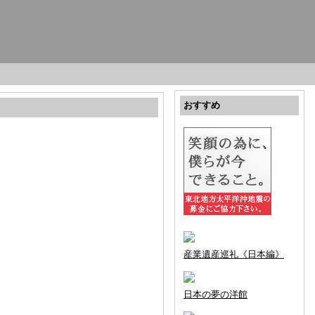
おすすめ
産業遺産巡礼《日本編》
日本の夢の洋館