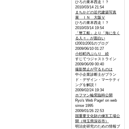
ひろの東本西走！？
2010/03/14 21:54
まちかどの近代建築写真
展 ＩＮ 大阪Ⅴ
ひろの東本西走！？
2010/03/14 19:54
「蟹工船」より「海に生く
る人々」が面白い
t2001t2001のブログ
2009/06/10 01:27
小杉町内ぶらり 続
すじてつジャストライン
2009/06/09 00:40
撮影禁止が守るものは
中小企業診断士がブラン
ド・デザイン・マーケティ
ングを解説！
2009/02/24 19:34
ホフマン輪窯臨時公開
Ryo's Web Page! on web
sinse 1995
2009/01/26 22:53
国重要文化財の煉瓦工場公
開（埼玉県深谷市）
明治史研究のための情報ブ