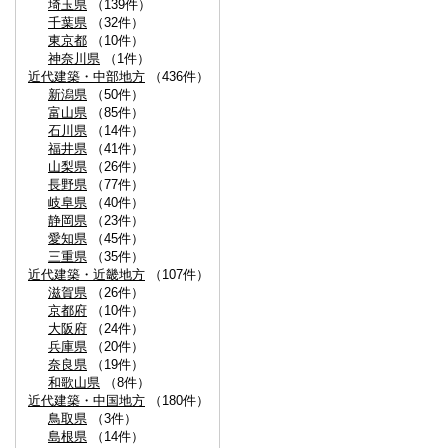
埼玉県
（139件）
千葉県
（32件）
東京都
（10件）
神奈川県
（1件）
近代建築・中部地方
（436件）
新潟県
（50件）
富山県
（85件）
石川県
（14件）
福井県
（41件）
山梨県
（26件）
長野県
（77件）
岐阜県
（40件）
静岡県
（23件）
愛知県
（45件）
三重県
（35件）
近代建築・近畿地方
（107件）
滋賀県
（26件）
京都府
（10件）
大阪府
（24件）
兵庫県
（20件）
奈良県
（19件）
和歌山県
（8件）
近代建築・中国地方
（180件）
鳥取県
（3件）
島根県
（14件）