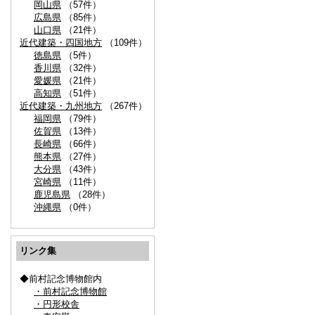
岡山県
（57件）
広島県
（85件）
山口県
（21件）
近代建築・四国地方
（109件）
徳島県
（5件）
香川県
（32件）
愛媛県
（21件）
高知県
（51件）
近代建築・九州地方
（267件）
福岡県
（79件）
佐賀県
（13件）
長崎県
（66件）
熊本県
（27件）
大分県
（43件）
宮崎県
（11件）
鹿児島県
（28件）
沖縄県
（0件）
リンク集
◆前村記念博物館内
・前村記念博物館
・円形校舎