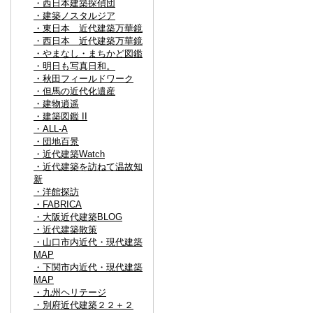
・西日本建築探偵団
・建築ノスタルジア
・東日本 近代建築万華鏡
・西日本 近代建築万華鏡
・やまなし・まちかど図鑑
・明日も写真日和。
・秋田フィールドワーク
・但馬の近代化遺産
・建物逍遥
・建築図鑑 II
・ALL-A
・団地百景
・近代建築Watch
・近代建築を訪ねて温故知
新
・洋館探訪
・FABRICA
・大阪近代建築BLOG
・近代建築散策
・山口市内近代・現代建築
MAP
・下関市内近代・現代建築
MAP
・九州ヘリテージ
・別府近代建築２２＋２