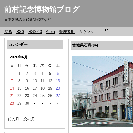
前村記念博物館ブログ
日本各地の近代建築探訪など
戻る
RSS
RSS2.0
Atom
管理者用
カウンタ :
カレンダー
宮城県石巻(04)
2026年6月
日
月
火
水
木
金
土
-
1
2
3
4
5
6
7
8
9
10
11
12
13
14
15
16
17
18
19
20
21
22
23
24
25
26
27
28
29
30
-
-
-
-
-
-
-
-
-
-
-
前の月
次の月