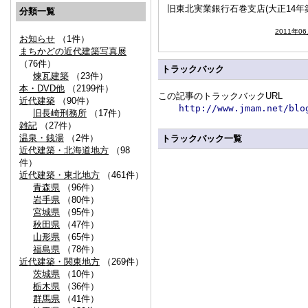
旧東北実業銀行石巻支店(大正14年
分類一覧
2011年0
お知らせ
（1件）
まちかどの近代建築写真展
（76件）
トラックバック
煉瓦建築
（23件）
本・DVD他
（2199件）
この記事のトラックバックURL
近代建築
（90件）
http://www.jmam.net/blo
旧長崎刑務所
（17件）
雑記
（27件）
温泉・銭湯
（2件）
トラックバック一覧
近代建築・北海道地方
（98
件）
近代建築・東北地方
（461件）
青森県
（96件）
岩手県
（80件）
宮城県
（95件）
秋田県
（47件）
山形県
（65件）
福島県
（78件）
近代建築・関東地方
（269件）
茨城県
（10件）
栃木県
（36件）
群馬県
（41件）