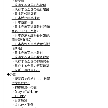
・奉安殿
・現存する全国の郡役所
・現存する全国の銀行建築
・日本近代建築館
・日本近代建築検定
・日本遊廓一覧
・日本赤煉瓦建築番付(赤煉
瓦ネットワーク版)
・日本赤煉瓦建築番付(横浜
開港資料館版)
・日本赤煉瓦建築番付(関門
場所版)
・日本赤煉瓦土木番付
・現存する全国の煉瓦建築
・現存する全国の郵便局舎
・現存する全国の医院建築
・レギーネは何処へ
◆外部
・喫茶店で瞑想して、 銭湯
で元気になる
・都市風景への旅
・Diary of Whistler
・T.F.Blog
・日常散策
・まちかど逍遥