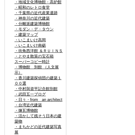
・地域文化博物館・高炉館
・昭和のレトロ食堂
・千葉県の近代産業遺跡
・神奈川の近代建築
・分離派建築博物館
・モダン・デ・タウン
・建築マップ
・いこまいけ高岡
・いこまいけ南砺
・街角西洋館 ＆ＲＵＩＮＳ
・とやま散策の宝石箱
スーパーコピー時計
・博物館 別館 （人文展
示）
・香川建築探偵団の建築１
００選
・中村與資平記念館別館
・武田五一ブログ
・日々・from an architect
・台湾近代建築
・煉瓦博物館
・活かして残そう日本の建
築物
・まちかどの近代建築写真
展