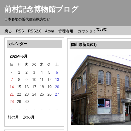
前村記念博物館ブログ
日本各地の近代建築探訪など
戻る
RSS
RSS2.0
Atom
管理者用
カウンタ :
カレンダー
岡山県新見(01)
2026年6月
日
月
火
水
木
金
土
-
1
2
3
4
5
6
7
8
9
10
11
12
13
14
15
16
17
18
19
20
21
22
23
24
25
26
27
28
29
30
-
-
-
-
-
-
-
-
-
-
-
前の月
次の月