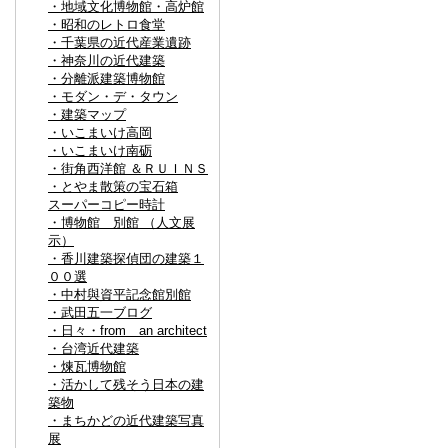
・地域文化博物館・高炉館
・昭和のレトロ食堂
・千葉県の近代産業遺跡
・神奈川の近代建築
・分離派建築博物館
・モダン・デ・タウン
・建築マップ
・いこまいけ高岡
・いこまいけ南砺
・街角西洋館 ＆ＲＵＩＮＳ
・とやま散策の宝石箱
スーパーコピー時計
・博物館 別館 （人文展
示）
・香川建築探偵団の建築１
００選
・中村與資平記念館別館
・武田五一ブログ
・日々・from an architect
・台湾近代建築
・煉瓦博物館
・活かして残そう日本の建
築物
・まちかどの近代建築写真
展