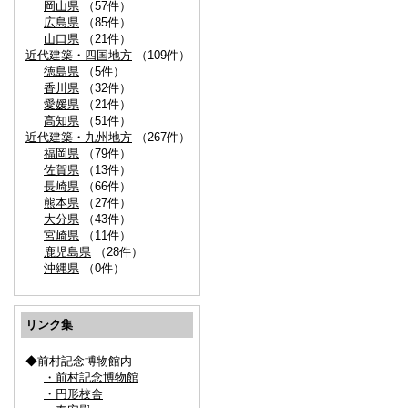
岡山県
（57件）
広島県
（85件）
山口県
（21件）
近代建築・四国地方
（109件）
徳島県
（5件）
香川県
（32件）
愛媛県
（21件）
高知県
（51件）
近代建築・九州地方
（267件）
福岡県
（79件）
佐賀県
（13件）
長崎県
（66件）
熊本県
（27件）
大分県
（43件）
宮崎県
（11件）
鹿児島県
（28件）
沖縄県
（0件）
リンク集
◆前村記念博物館内
・前村記念博物館
・円形校舎