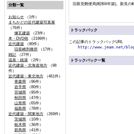
旧新見郵便局(昭和6年築)。新見
分類一覧
お知らせ
（1件）
まちかどの近代建築写真展
（76件）
トラックバック
煉瓦建築
（23件）
本・DVD他
（2199件）
この記事のトラックバックURL
近代建築
（90件）
http://www.jmam.net/blo
旧長崎刑務所
（17件）
雑記
（27件）
温泉・銭湯
（2件）
トラックバック一覧
近代建築・北海道地方
（98
件）
近代建築・東北地方
（461件）
青森県
（96件）
岩手県
（80件）
宮城県
（95件）
秋田県
（47件）
山形県
（65件）
福島県
（78件）
近代建築・関東地方
（269件）
茨城県
（10件）
栃木県
（36件）
群馬県
（41件）