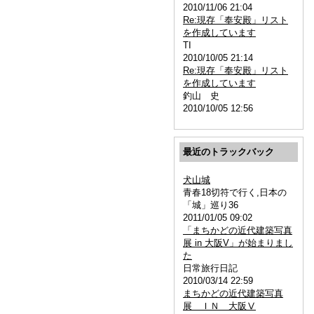
2010/11/06 21:04
Re:現存「奉安殿」リスト
を作成しています
TI
2010/10/05 21:14
Re:現存「奉安殿」リスト
を作成しています
釣山 史
2010/10/05 12:56
最近のトラックバック
犬山城
青春18切符で行く,日本の
「城」巡り36
2011/01/05 09:02
「まちかどの近代建築写真
展 in 大阪V」が始まりまし
た
日常旅行日記
2010/03/14 22:59
まちかどの近代建築写真
展 ＩＮ 大阪Ⅴ