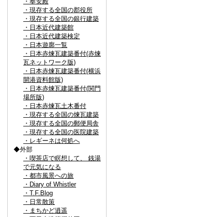
・奉安殿
・現存する全国の郡役所
・現存する全国の銀行建築
・日本近代建築館
・日本近代建築検定
・日本遊廓一覧
・日本赤煉瓦建築番付(赤煉
瓦ネットワーク版)
・日本赤煉瓦建築番付(横浜
開港資料館版)
・日本赤煉瓦建築番付(関門
場所版)
・日本赤煉瓦土木番付
・現存する全国の煉瓦建築
・現存する全国の郵便局舎
・現存する全国の医院建築
・レギーネは何処へ
◆外部
・喫茶店で瞑想して、 銭湯
で元気になる
・都市風景への旅
・Diary of Whistler
・T.F.Blog
・日常散策
・まちかど逍遥