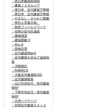
・西日本建築探偵団
・建築ノスタルジア
・東日本 近代建築万華鏡
・西日本 近代建築万華鏡
・やまなし・まちかど図鑑
・明日も写真日和。
・秋田フィールドワーク
・但馬の近代化遺産
・建物逍遥
・建築図鑑 II
・ALL-A
・団地百景
・近代建築Watch
・近代建築を訪ねて温故知
新
・洋館探訪
・FABRICA
・大阪近代建築BLOG
・近代建築散策
・山口市内近代・現代建築
MAP
・下関市内近代・現代建築
MAP
・九州ヘリテージ
・別府近代建築２２＋２