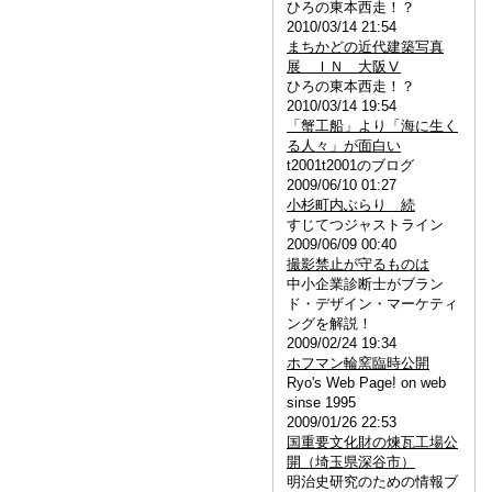
ひろの東本西走！？
2010/03/14 21:54
まちかどの近代建築写真
展 ＩＮ 大阪Ⅴ
ひろの東本西走！？
2010/03/14 19:54
「蟹工船」より「海に生く
る人々」が面白い
t2001t2001のブログ
2009/06/10 01:27
小杉町内ぶらり 続
すじてつジャストライン
2009/06/09 00:40
撮影禁止が守るものは
中小企業診断士がブラン
ド・デザイン・マーケティ
ングを解説！
2009/02/24 19:34
ホフマン輪窯臨時公開
Ryo's Web Page! on web
sinse 1995
2009/01/26 22:53
国重要文化財の煉瓦工場公
開（埼玉県深谷市）
明治史研究のための情報ブ