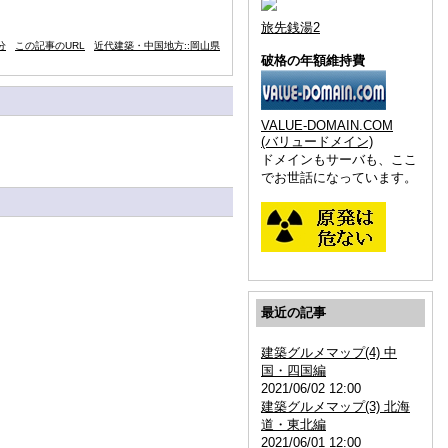
旅先銭湯2
分
この記事のURL
近代建築・中国地方::岡山県
破格の年額維持費
VALUE-DOMAIN.COM
(バリュードメイン)
ドメインもサーバも、ここ
でお世話になっています。
最近の記事
建築グルメマップ(4) 中
国・四国編
2021/06/02 12:00
建築グルメマップ(3) 北海
道・東北編
2021/06/01 12:00