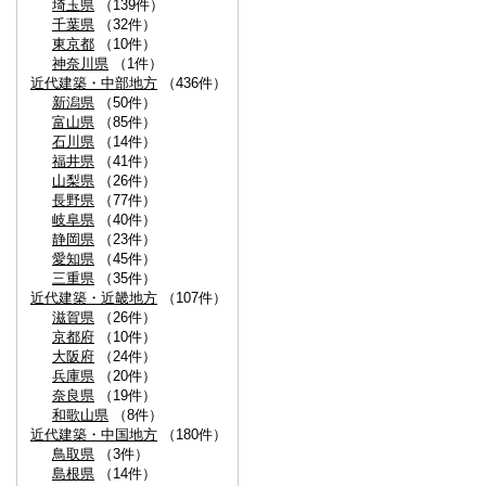
埼玉県
（139件）
千葉県
（32件）
東京都
（10件）
神奈川県
（1件）
近代建築・中部地方
（436件）
新潟県
（50件）
富山県
（85件）
石川県
（14件）
福井県
（41件）
山梨県
（26件）
長野県
（77件）
岐阜県
（40件）
静岡県
（23件）
愛知県
（45件）
三重県
（35件）
近代建築・近畿地方
（107件）
滋賀県
（26件）
京都府
（10件）
大阪府
（24件）
兵庫県
（20件）
奈良県
（19件）
和歌山県
（8件）
近代建築・中国地方
（180件）
鳥取県
（3件）
島根県
（14件）