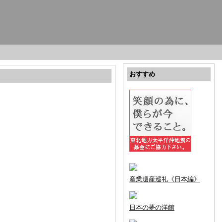
おすすめ
産業遺産巡礼《日本編》
日本の夢の洋館