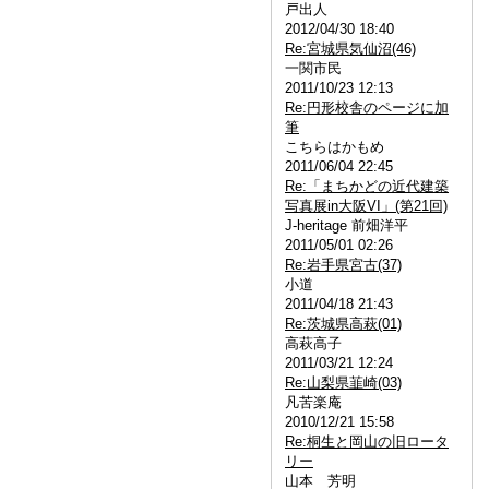
戸出人
2012/04/30 18:40
Re:宮城県気仙沼(46)
一関市民
2011/10/23 12:13
Re:円形校舎のページに加
筆
こちらはかもめ
2011/06/04 22:45
Re:「まちかどの近代建築
写真展in大阪VI」(第21回)
J-heritage 前畑洋平
2011/05/01 02:26
Re:岩手県宮古(37)
小道
2011/04/18 21:43
Re:茨城県高萩(01)
高萩高子
2011/03/21 12:24
Re:山梨県韮崎(03)
凡苦楽庵
2010/12/21 15:58
Re:桐生と岡山の旧ロータ
リー
山本 芳明