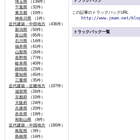
トラックバック
埼玉県
（139件）
千葉県
（32件）
この記事のトラックバックURL
東京都
（10件）
http://www.jmam.net/blo
神奈川県
（1件）
近代建築・中部地方
（436件）
新潟県
（50件）
トラックバック一覧
富山県
（85件）
石川県
（14件）
福井県
（41件）
山梨県
（26件）
長野県
（77件）
岐阜県
（40件）
静岡県
（23件）
愛知県
（45件）
三重県
（35件）
近代建築・近畿地方
（107件）
滋賀県
（26件）
京都府
（10件）
大阪府
（24件）
兵庫県
（20件）
奈良県
（19件）
和歌山県
（8件）
近代建築・中国地方
（180件）
鳥取県
（3件）
島根県
（14件）