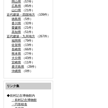
岡山県
（57件）
広島県
（85件）
山口県
（21件）
近代建築・四国地方
（109件）
徳島県
（5件）
香川県
（32件）
愛媛県
（21件）
高知県
（51件）
近代建築・九州地方
（267件）
福岡県
（79件）
佐賀県
（13件）
長崎県
（66件）
熊本県
（27件）
大分県
（43件）
宮崎県
（11件）
鹿児島県
（28件）
沖縄県
（0件）
リンク集
◆前村記念博物館内
・前村記念博物館
・円形校舎