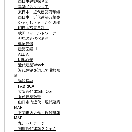
・西日本建築探偵団
・建築ノスタルジア
・東日本 近代建築万華鏡
・西日本 近代建築万華鏡
・やまなし・まちかど図鑑
・明日も写真日和。
・秋田フィールドワーク
・但馬の近代化遺産
・建物逍遥
・建築図鑑 II
・ALL-A
・団地百景
・近代建築Watch
・近代建築を訪ねて温故知
新
・洋館探訪
・FABRICA
・大阪近代建築BLOG
・近代建築散策
・山口市内近代・現代建築
MAP
・下関市内近代・現代建築
MAP
・九州ヘリテージ
・別府近代建築２２＋２