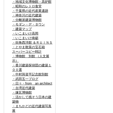
・地域文化博物館・高炉館
・昭和のレトロ食堂
・千葉県の近代産業遺跡
・神奈川の近代建築
・分離派建築博物館
・モダン・デ・タウン
・建築マップ
・いこまいけ高岡
・いこまいけ南砺
・街角西洋館 ＆ＲＵＩＮＳ
・とやま散策の宝石箱
スーパーコピー時計
・博物館 別館 （人文展
示）
・香川建築探偵団の建築１
００選
・中村與資平記念館別館
・武田五一ブログ
・日々・from an architect
・台湾近代建築
・煉瓦博物館
・活かして残そう日本の建
築物
・まちかどの近代建築写真
展