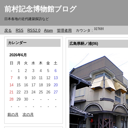
前村記念博物館ブログ
日本各地の近代建築探訪など
戻る
RSS
RSS2.0
Atom
管理者用
カウンタ :
カレンダー
広島県鞆ノ浦(06)
2026年6月
日
月
火
水
木
金
土
-
1
2
3
4
5
6
7
8
9
10
11
12
13
14
15
16
17
18
19
20
21
22
23
24
25
26
27
28
29
30
-
-
-
-
-
-
-
-
-
-
-
前の月
次の月