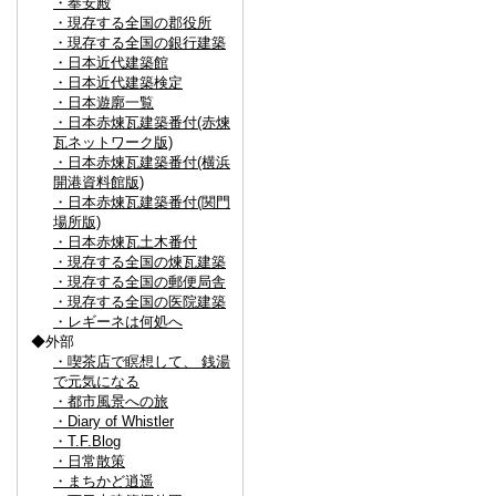
・奉安殿
・現存する全国の郡役所
・現存する全国の銀行建築
・日本近代建築館
・日本近代建築検定
・日本遊廓一覧
・日本赤煉瓦建築番付(赤煉
瓦ネットワーク版)
・日本赤煉瓦建築番付(横浜
開港資料館版)
・日本赤煉瓦建築番付(関門
場所版)
・日本赤煉瓦土木番付
・現存する全国の煉瓦建築
・現存する全国の郵便局舎
・現存する全国の医院建築
・レギーネは何処へ
◆外部
・喫茶店で瞑想して、 銭湯
で元気になる
・都市風景への旅
・Diary of Whistler
・T.F.Blog
・日常散策
・まちかど逍遥