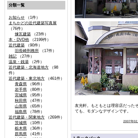
分類一覧
お知らせ
（1件）
まちかどの近代建築写真展
（76件）
煉瓦建築
（23件）
本・DVD他
（2199件）
近代建築
（90件）
旧長崎刑務所
（17件）
雑記
（27件）
温泉・銭湯
（2件）
近代建築・北海道地方
（98
件）
近代建築・東北地方
（461件）
青森県
（96件）
岩手県
（80件）
宮城県
（95件）
秋田県
（47件）
友光軒。もともとは理容店だった
山形県
（65件）
ても、モダンなデザインです。
福島県
（78件）
近代建築・関東地方
（269件）
2007年0
茨城県
（10件）
栃木県
（36件）
群馬県
（41件）