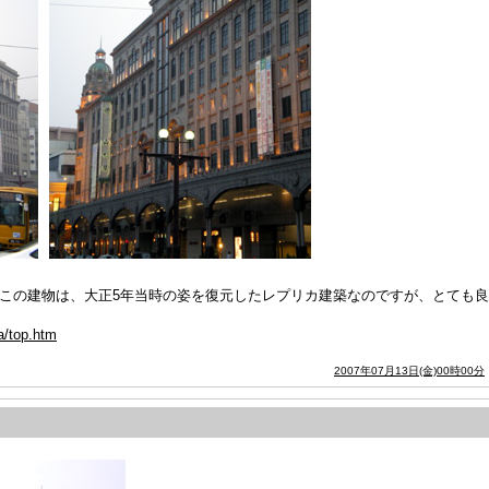
)。この建物は、大正5年当時の姿を復元したレプリカ建築なのですが、とても
a/top.htm
2007年07月13日(金)00時00分