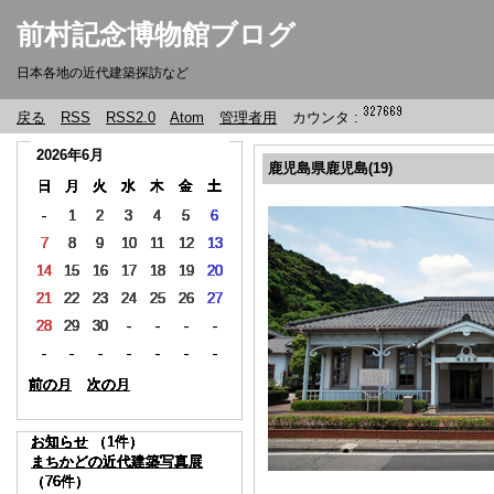
前村記念博物館ブログ
日本各地の近代建築探訪など
戻る
RSS
RSS2.0
Atom
管理者用
カウンタ :
2026年6月
2026年6月
2026年6月
2026年6月
2026年6月
2026年6月
2026年6月
2026年6月
2026年6月
2026年6月
鹿児島県鹿児島(19)
日
日
日
日
日
日
日
日
日
日
月
月
月
月
月
月
月
月
月
月
火
火
火
火
火
火
火
火
火
火
水
水
水
水
水
水
水
水
水
水
木
木
木
木
木
木
木
木
木
木
金
金
金
金
金
金
金
金
金
金
土
土
土
土
土
土
土
土
土
土
-
-
-
-
-
-
-
-
-
-
1
1
1
1
1
1
1
1
1
1
2
2
2
2
2
2
2
2
2
2
3
3
3
3
3
3
3
3
3
3
4
4
4
4
4
4
4
4
4
4
5
5
5
5
5
5
5
5
5
5
6
6
6
6
6
6
6
6
6
6
7
7
7
7
7
7
7
7
7
7
8
8
8
8
8
8
8
8
8
8
9
9
9
9
9
9
9
9
9
9
10
10
10
10
10
10
10
10
10
10
11
11
11
11
11
11
11
11
11
11
12
12
12
12
12
12
12
12
12
12
13
13
13
13
13
13
13
13
13
13
14
14
14
14
14
14
14
14
14
14
15
15
15
15
15
15
15
15
15
15
16
16
16
16
16
16
16
16
16
16
17
17
17
17
17
17
17
17
17
17
18
18
18
18
18
18
18
18
18
18
19
19
19
19
19
19
19
19
19
19
20
20
20
20
20
20
20
20
20
20
21
21
21
21
21
21
21
21
21
21
22
22
22
22
22
22
22
22
22
22
23
23
23
23
23
23
23
23
23
23
24
24
24
24
24
24
24
24
24
24
25
25
25
25
25
25
25
25
25
25
26
26
26
26
26
26
26
26
26
26
27
27
27
27
27
27
27
27
27
27
28
28
28
28
28
28
28
28
28
28
29
29
29
29
29
29
29
29
29
29
30
30
30
30
30
30
30
30
30
30
-
-
-
-
-
-
-
-
-
-
-
-
-
-
-
-
-
-
-
-
-
-
-
-
-
-
-
-
-
-
-
-
-
-
-
-
-
-
-
-
-
-
-
-
-
-
-
-
-
-
-
-
-
-
-
-
-
-
-
-
-
-
-
-
-
-
-
-
-
-
-
-
-
-
-
-
-
-
-
-
-
-
-
-
-
-
-
-
-
-
-
-
-
-
-
-
-
-
-
-
-
-
-
-
-
-
-
-
-
-
前の月
前の月
前の月
前の月
前の月
前の月
前の月
前の月
前の月
前の月
次の月
次の月
次の月
次の月
次の月
次の月
次の月
次の月
次の月
次の月
お知らせ
お知らせ
お知らせ
お知らせ
お知らせ
お知らせ
お知らせ
お知らせ
お知らせ
お知らせ
（1件）
（1件）
（1件）
（1件）
（1件）
（1件）
（1件）
（1件）
（1件）
（1件）
まちかどの近代建築写真展
まちかどの近代建築写真展
まちかどの近代建築写真展
まちかどの近代建築写真展
まちかどの近代建築写真展
まちかどの近代建築写真展
まちかどの近代建築写真展
まちかどの近代建築写真展
まちかどの近代建築写真展
まちかどの近代建築写真展
（76件）
（76件）
（76件）
（76件）
（76件）
（76件）
（76件）
（76件）
（76件）
（76件）