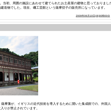
築)。当初、周囲の施設にあわせて建てられたお土産屋の建物と思っておりま
的建造物でした。現在、磯工芸館という薩摩切子の販売所になっています。
2009年06月10日(水)00時00分
)。薩摩藩が、イギリスの近代技術を導入するために開いた集成館での、外国
立入りが禁止されています。