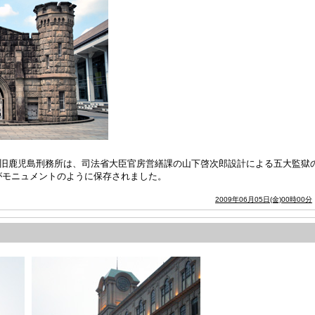
)。旧鹿児島刑務所は、司法省大臣官房営繕課の山下啓次郎設計による五大監獄
がモニュメントのように保存されました。
2009年06月05日(金)00時00分