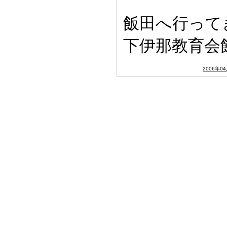
飯田へ行って
下伊那教育会
2006年0