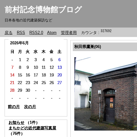
前村記念博物館ブログ
日本各地の近代建築探訪など
戻る
RSS
RSS2.0
Atom
管理者用
カウンタ :
2026年6月
2026年6月
2026年6月
2026年6月
2026年6月
2026年6月
秋田県鷹巣(06)
日
日
日
日
日
日
月
月
月
月
月
月
火
火
火
火
火
火
水
水
水
水
水
水
木
木
木
木
木
木
金
金
金
金
金
金
土
土
土
土
土
土
-
-
-
-
-
-
1
1
1
1
1
1
2
2
2
2
2
2
3
3
3
3
3
3
4
4
4
4
4
4
5
5
5
5
5
5
6
6
6
6
6
6
7
7
7
7
7
7
8
8
8
8
8
8
9
9
9
9
9
9
10
10
10
10
10
10
11
11
11
11
11
11
12
12
12
12
12
12
13
13
13
13
13
13
14
14
14
14
14
14
15
15
15
15
15
15
16
16
16
16
16
16
17
17
17
17
17
17
18
18
18
18
18
18
19
19
19
19
19
19
20
20
20
20
20
20
21
21
21
21
21
21
22
22
22
22
22
22
23
23
23
23
23
23
24
24
24
24
24
24
25
25
25
25
25
25
26
26
26
26
26
26
27
27
27
27
27
27
28
28
28
28
28
28
29
29
29
29
29
29
30
30
30
30
30
30
-
-
-
-
-
-
-
-
-
-
-
-
-
-
-
-
-
-
-
-
-
-
-
-
-
-
-
-
-
-
-
-
-
-
-
-
-
-
-
-
-
-
-
-
-
-
-
-
-
-
-
-
-
-
-
-
-
-
-
-
-
-
-
-
-
-
前の月
前の月
前の月
前の月
前の月
前の月
次の月
次の月
次の月
次の月
次の月
次の月
お知らせ
お知らせ
お知らせ
お知らせ
お知らせ
お知らせ
（1件）
（1件）
（1件）
（1件）
（1件）
（1件）
まちかどの近代建築写真展
まちかどの近代建築写真展
まちかどの近代建築写真展
まちかどの近代建築写真展
まちかどの近代建築写真展
まちかどの近代建築写真展
（76件）
（76件）
（76件）
（76件）
（76件）
（76件）