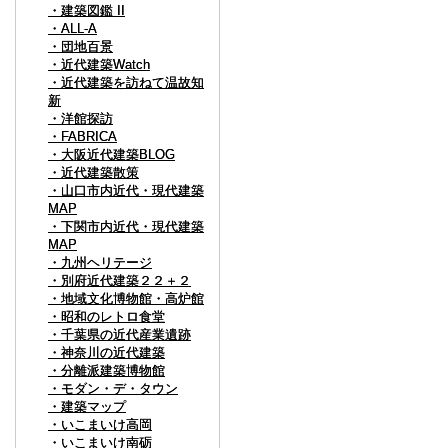
・建築図鑑 II
・建築図鑑 II
・ALL-A
・ALL-A
・団地百景
・団地百景
・近代建築Watch
・近代建築Watch
・近代建築を訪ねて温故知
・近代建築を訪ねて温故知
新
新
・洋館探訪
・洋館探訪
・FABRICA
・FABRICA
・大阪近代建築BLOG
・大阪近代建築BLOG
・近代建築散策
・近代建築散策
・山口市内近代・現代建築
・山口市内近代・現代建築
MAP
MAP
・下関市内近代・現代建築
・下関市内近代・現代建築
MAP
MAP
・九州ヘリテージ
・九州ヘリテージ
・別府近代建築２２＋２
・別府近代建築２２＋２
・地域文化博物館・高炉館
・地域文化博物館・高炉館
・昭和のレトロ食堂
・昭和のレトロ食堂
・千葉県の近代産業遺跡
・千葉県の近代産業遺跡
・神奈川の近代建築
・神奈川の近代建築
・分離派建築博物館
・分離派建築博物館
・モダン・デ・タウン
・モダン・デ・タウン
・建築マップ
・建築マップ
・いこまいけ高岡
・いこまいけ高岡
・いこまいけ南砺
・いこまいけ南砺