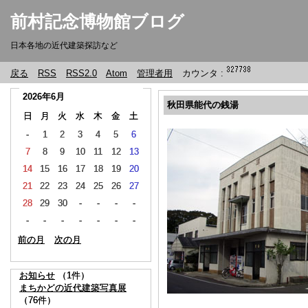
前村記念博物館ブログ
日本各地の近代建築探訪など
戻る
RSS
RSS2.0
Atom
管理者用
カウンタ :
2026年6月
2026年6月
秋田県能代の銭湯
日
日
月
月
火
火
水
水
木
木
金
金
土
土
-
-
1
1
2
2
3
3
4
4
5
5
6
6
7
7
8
8
9
9
10
10
11
11
12
12
13
13
14
14
15
15
16
16
17
17
18
18
19
19
20
20
21
21
22
22
23
23
24
24
25
25
26
26
27
27
28
28
29
29
30
30
-
-
-
-
-
-
-
-
-
-
-
-
-
-
-
-
-
-
-
-
-
-
前の月
前の月
次の月
次の月
お知らせ
お知らせ
（1件）
（1件）
まちかどの近代建築写真展
まちかどの近代建築写真展
（76件）
（76件）