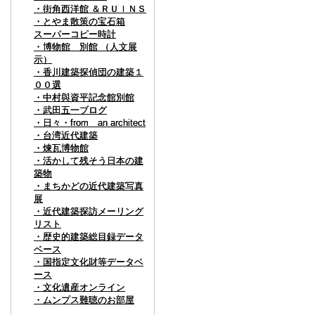
・街角西洋館 ＆ＲＵＩＮＳ
・街角西洋館 ＆ＲＵＩＮＳ
・とやま散策の宝石箱
・とやま散策の宝石箱
スーパーコピー時計
スーパーコピー時計
・博物館 別館 （人文展
・博物館 別館 （人文展
示）
示）
・香川建築探偵団の建築１
・香川建築探偵団の建築１
００選
００選
・中村與資平記念館別館
・中村與資平記念館別館
・武田五一ブログ
・武田五一ブログ
・日々・from an architect
・日々・from an architect
・台湾近代建築
・台湾近代建築
・煉瓦博物館
・煉瓦博物館
・活かして残そう日本の建
・活かして残そう日本の建
築物
築物
・まちかどの近代建築写真
・まちかどの近代建築写真
展
展
・近代建築探訪メーリング
・近代建築探訪メーリング
リスト
リスト
・歴史的建築総目録データ
・歴史的建築総目録データ
ベース
ベース
・国指定文化財等データベ
・国指定文化財等データベ
ース
ース
・文化遺産オンライン
・文化遺産オンライン
・ムンプス難聴のお部屋
・ムンプス難聴のお部屋