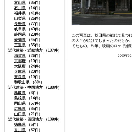
富山県
富山県
（85件）
（85件）
石川県
石川県
（14件）
（14件）
福井県
福井県
（41件）
（41件）
山梨県
山梨県
（26件）
（26件）
長野県
長野県
（77件）
（77件）
岐阜県
岐阜県
（40件）
（40件）
静岡県
静岡県
（23件）
（23件）
この写真は、秋田県の能代で見つ
愛知県
愛知県
（45件）
（45件）
の大半が焼けてしまったのだとか
三重県
三重県
（35件）
（35件）
てたもの。昨年、映画のロケで撮
近代建築・近畿地方
近代建築・近畿地方
（107件）
（107件）
滋賀県
滋賀県
（26件）
（26件）
2005年0
京都府
京都府
（10件）
（10件）
大阪府
大阪府
（24件）
（24件）
兵庫県
兵庫県
（20件）
（20件）
奈良県
奈良県
（19件）
（19件）
和歌山県
和歌山県
（8件）
（8件）
近代建築・中国地方
近代建築・中国地方
（180件）
（180件）
鳥取県
鳥取県
（3件）
（3件）
島根県
島根県
（14件）
（14件）
岡山県
岡山県
（57件）
（57件）
広島県
広島県
（85件）
（85件）
山口県
山口県
（21件）
（21件）
近代建築・四国地方
近代建築・四国地方
（109件）
（109件）
徳島県
徳島県
（5件）
（5件）
香川県
香川県
（32件）
（32件）