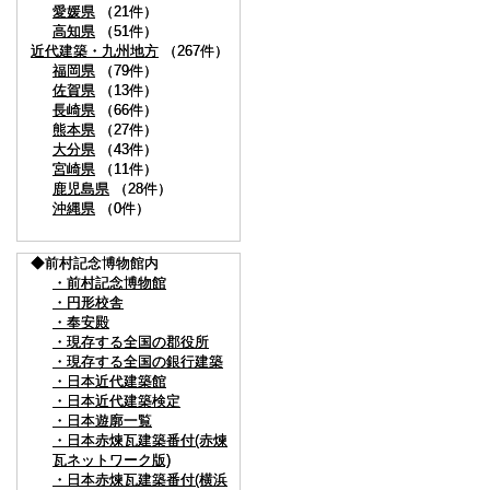
愛媛県
愛媛県
（21件）
（21件）
高知県
高知県
（51件）
（51件）
近代建築・九州地方
近代建築・九州地方
（267件）
（267件）
福岡県
福岡県
（79件）
（79件）
佐賀県
佐賀県
（13件）
（13件）
長崎県
長崎県
（66件）
（66件）
熊本県
熊本県
（27件）
（27件）
大分県
大分県
（43件）
（43件）
宮崎県
宮崎県
（11件）
（11件）
鹿児島県
鹿児島県
（28件）
（28件）
沖縄県
沖縄県
（0件）
（0件）
◆前村記念博物館内
◆前村記念博物館内
・前村記念博物館
・前村記念博物館
・円形校舎
・円形校舎
・奉安殿
・奉安殿
・現存する全国の郡役所
・現存する全国の郡役所
・現存する全国の銀行建築
・現存する全国の銀行建築
・日本近代建築館
・日本近代建築館
・日本近代建築検定
・日本近代建築検定
・日本遊廓一覧
・日本遊廓一覧
・日本赤煉瓦建築番付(赤煉
・日本赤煉瓦建築番付(赤煉
瓦ネットワーク版)
瓦ネットワーク版)
・日本赤煉瓦建築番付(横浜
・日本赤煉瓦建築番付(横浜