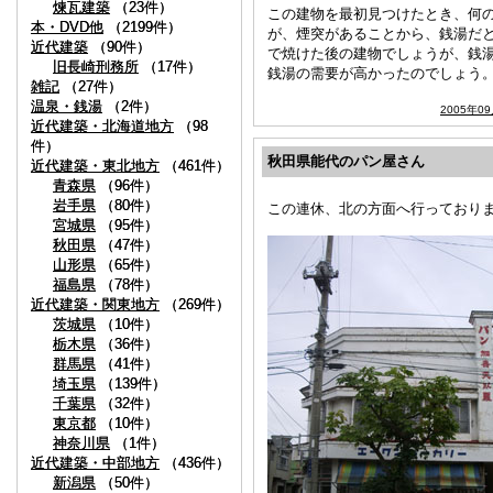
煉瓦建築
煉瓦建築
（23件）
（23件）
この建物を最初見つけたとき、何
本・DVD他
本・DVD他
（2199件）
（2199件）
が、煙突があることから、銭湯だ
近代建築
近代建築
（90件）
（90件）
で焼けた後の建物でしょうが、銭
旧長崎刑務所
旧長崎刑務所
（17件）
（17件）
銭湯の需要が高かったのでしょう
雑記
雑記
（27件）
（27件）
温泉・銭湯
温泉・銭湯
（2件）
（2件）
2005年0
近代建築・北海道地方
近代建築・北海道地方
（98
（98
件）
件）
秋田県能代のパン屋さん
近代建築・東北地方
近代建築・東北地方
（461件）
（461件）
青森県
青森県
（96件）
（96件）
岩手県
岩手県
（80件）
（80件）
この連休、北の方面へ行っており
宮城県
宮城県
（95件）
（95件）
秋田県
秋田県
（47件）
（47件）
山形県
山形県
（65件）
（65件）
福島県
福島県
（78件）
（78件）
近代建築・関東地方
近代建築・関東地方
（269件）
（269件）
茨城県
茨城県
（10件）
（10件）
栃木県
栃木県
（36件）
（36件）
群馬県
群馬県
（41件）
（41件）
埼玉県
埼玉県
（139件）
（139件）
千葉県
千葉県
（32件）
（32件）
東京都
東京都
（10件）
（10件）
神奈川県
神奈川県
（1件）
（1件）
近代建築・中部地方
近代建築・中部地方
（436件）
（436件）
新潟県
新潟県
（50件）
（50件）