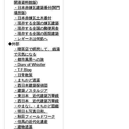
開港資料館版)
開港資料館版)
・日本赤煉瓦建築番付(関門
・日本赤煉瓦建築番付(関門
場所版)
場所版)
・日本赤煉瓦土木番付
・日本赤煉瓦土木番付
・現存する全国の煉瓦建築
・現存する全国の煉瓦建築
・現存する全国の郵便局舎
・現存する全国の郵便局舎
・現存する全国の医院建築
・現存する全国の医院建築
・レギーネは何処へ
・レギーネは何処へ
◆外部
◆外部
・喫茶店で瞑想して、 銭湯
・喫茶店で瞑想して、 銭湯
で元気になる
で元気になる
・都市風景への旅
・都市風景への旅
・Diary of Whistler
・Diary of Whistler
・T.F.Blog
・T.F.Blog
・日常散策
・日常散策
・まちかど逍遥
・まちかど逍遥
・西日本建築探偵団
・西日本建築探偵団
・建築ノスタルジア
・建築ノスタルジア
・東日本 近代建築万華鏡
・東日本 近代建築万華鏡
・西日本 近代建築万華鏡
・西日本 近代建築万華鏡
・やまなし・まちかど図鑑
・やまなし・まちかど図鑑
・明日も写真日和。
・明日も写真日和。
・秋田フィールドワーク
・秋田フィールドワーク
・但馬の近代化遺産
・但馬の近代化遺産
・建物逍遥
・建物逍遥