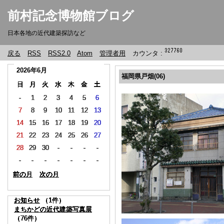
前村記念博物館ブログ
日本各地の近代建築探訪など
戻る
RSS
RSS2.0
Atom
管理者用
カウンタ :
2026年6月
2026年6月
2026年6月
2026年6月
2026年6月
2026年6月
福岡県戸畑(06)
日
日
日
日
日
日
月
月
月
月
月
月
火
火
火
火
火
火
水
水
水
水
水
水
木
木
木
木
木
木
金
金
金
金
金
金
土
土
土
土
土
土
-
-
-
-
-
-
1
1
1
1
1
1
2
2
2
2
2
2
3
3
3
3
3
3
4
4
4
4
4
4
5
5
5
5
5
5
6
6
6
6
6
6
7
7
7
7
7
7
8
8
8
8
8
8
9
9
9
9
9
9
10
10
10
10
10
10
11
11
11
11
11
11
12
12
12
12
12
12
13
13
13
13
13
13
14
14
14
14
14
14
15
15
15
15
15
15
16
16
16
16
16
16
17
17
17
17
17
17
18
18
18
18
18
18
19
19
19
19
19
19
20
20
20
20
20
20
21
21
21
21
21
21
22
22
22
22
22
22
23
23
23
23
23
23
24
24
24
24
24
24
25
25
25
25
25
25
26
26
26
26
26
26
27
27
27
27
27
27
28
28
28
28
28
28
29
29
29
29
29
29
30
30
30
30
30
30
-
-
-
-
-
-
-
-
-
-
-
-
-
-
-
-
-
-
-
-
-
-
-
-
-
-
-
-
-
-
-
-
-
-
-
-
-
-
-
-
-
-
-
-
-
-
-
-
-
-
-
-
-
-
-
-
-
-
-
-
-
-
-
-
-
-
前の月
前の月
前の月
前の月
前の月
前の月
次の月
次の月
次の月
次の月
次の月
次の月
お知らせ
お知らせ
お知らせ
お知らせ
お知らせ
お知らせ
（1件）
（1件）
（1件）
（1件）
（1件）
（1件）
まちかどの近代建築写真展
まちかどの近代建築写真展
まちかどの近代建築写真展
まちかどの近代建築写真展
まちかどの近代建築写真展
まちかどの近代建築写真展
（76件）
（76件）
（76件）
（76件）
（76件）
（76件）