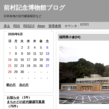
前村記念博物館ブログ
日本各地の近代建築探訪など
戻る
RSS
RSS2.0
Atom
管理者用
カウンタ :
2026年6月
2026年6月
2026年6月
2026年6月
福岡県小倉(04)
日
日
日
日
月
月
月
月
火
火
火
火
水
水
水
水
木
木
木
木
金
金
金
金
土
土
土
土
-
-
-
-
1
1
1
1
2
2
2
2
3
3
3
3
4
4
4
4
5
5
5
5
6
6
6
6
7
7
7
7
8
8
8
8
9
9
9
9
10
10
10
10
11
11
11
11
12
12
12
12
13
13
13
13
14
14
14
14
15
15
15
15
16
16
16
16
17
17
17
17
18
18
18
18
19
19
19
19
20
20
20
20
21
21
21
21
22
22
22
22
23
23
23
23
24
24
24
24
25
25
25
25
26
26
26
26
27
27
27
27
28
28
28
28
29
29
29
29
30
30
30
30
-
-
-
-
-
-
-
-
-
-
-
-
-
-
-
-
-
-
-
-
-
-
-
-
-
-
-
-
-
-
-
-
-
-
-
-
-
-
-
-
-
-
-
-
前の月
前の月
前の月
前の月
次の月
次の月
次の月
次の月
お知らせ
お知らせ
お知らせ
お知らせ
（1件）
（1件）
（1件）
（1件）
まちかどの近代建築写真展
まちかどの近代建築写真展
まちかどの近代建築写真展
まちかどの近代建築写真展
（76件）
（76件）
（76件）
（76件）