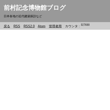
前村記念博物館ブログ
日本各地の近代建築探訪など
戻る
RSS
RSS2.0
Atom
管理者用
カウンタ :